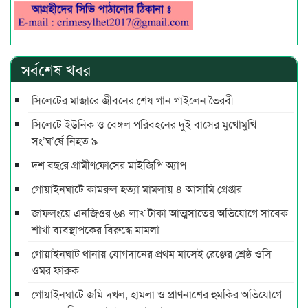
সর্বশেষ খবর
সিলেটের মাজারে জীবনের শেষ গান গাইলেন ভৈরবী
সিলেটে ইউনিক ও বেঙ্গল পরিবহনের দুই বাসের মুখোমুখি
সং’ঘ’র্ষে নিহত ৯
দশ বছ‌রে গ্রামীণ‌ফো‌সের মাইজিপি অ্যাপ
গোয়াইনঘাটে কামরুল হত্যা মামলায় ৪ আসামি গ্রেপ্তার
জাফলংয়ে এনজিওর ৬৪ লাখ টাকা আত্মসাতের অভিযোগে সাবেক
শাখা ব্যবস্থাপকের বিরুদ্ধে মামলা
গোয়াইনঘাট থানায় যোগদানের প্রথম মাসেই রেঞ্জের শ্রেষ্ঠ ওসি
ওমর ফারুক
গোয়াইনঘাটে জমি দখল, হামলা ও প্রাণনাশের হুমকির অভিযোগে