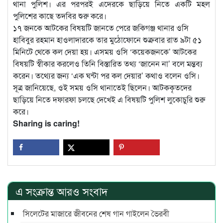
থানা পুলিশ। এর পরপরই এদেরকে ছাড়িয়ে নিতে একটি মহল
পুলিশের কাছে তদবির শুরু করে।
১৭ জনকে আটকের বিষয়টি জানতে পেরে জকিগঞ্জ থানার ওসি
হাবিবুর রহমান হাওলাদারকে তার মুঠোফোনে শুক্রবার রাত ৯টা ৫১
মিনিটে থেকে কল দেয়া হয়। এসময় ওসি ‘কয়েকজনকে’ আটকের
বিষয়টি স্বীকার করলেও তিনি বিস্তারিত তথ্য ‘জানেন না’ বলে মন্তব্য
করেন। তথ্যের জন্য ‘এক ঘন্টা পর কল দেয়ার’ কথাও বলেন ওসি।
সূত্র জানিয়েছে, ওই সময় ওসি থানাতেই ছিলেন। আটককৃতদের
ছাড়িয়ে নিতে দফারফা চলছে দেখেই এ বিষয়টি পুলিশ লুকোচুরি শুরু
করে।
Sharing is caring!
এ সংক্রান্ত আরও সংবাদ
সিলেটের মাজারে জীবনের শেষ গান গাইলেন ভৈরবী