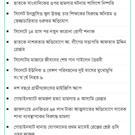
ছাতকে সাংবাদিকের ওপর হামলার ঘটনায় শালিশে নিষ্পত্তি
সিলেট ইনক্লুসিভ স্কুল উত্তপ্ত: চার শিক্ষকের বিরুদ্ধে অনিয়ম ও
স্বেচ্ছাচারিতার গুরুতর অভিযোগ
সিলেটে ১৪ মাস পর নতুন করোনা রোগী শনাক্ত
ছাতকে নাশকতার অভিযোগে আ. লীগের সভাপ‌তি আফতাব উদ্দিন
গ্রেপ্তার
সিলেটের মাজারে জীবনের শেষ গান গাইলেন ভৈরবী
সিলেটে ইউনিক ও বেঙ্গল পরিবহনের দুই বাসের মুখোমুখি
সং’ঘ’র্ষে নিহত ৯
দশ বছ‌রে গ্রামীণ‌ফো‌সের মাইজিপি অ্যাপ
গোয়াইনঘাটে কামরুল হত্যা মামলায় ৪ আসামি গ্রেপ্তার
জাফলংয়ে এনজিওর ৬৪ লাখ টাকা আত্মসাতের অভিযোগে সাবেক
শাখা ব্যবস্থাপকের বিরুদ্ধে মামলা
গোয়াইনঘাট থানায় যোগদানের প্রথম মাসেই রেঞ্জের শ্রেষ্ঠ ওসি
ওমর ফারুক