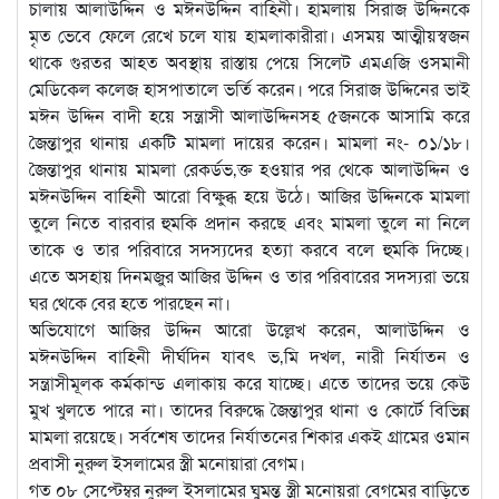
চালায় আলাউদ্দিন ও মঈনউদ্দিন বাহিনী। হামলায় সিরাজ উদ্দিনকে
মৃত ভেবে ফেলে রেখে চলে যায় হামলাকারীরা। এসময় আত্মীয়স্বজন
থাকে গুরতর আহত অবস্থায় রাস্তায় পেয়ে সিলেট এমএজি ওসমানী
মেডিকেল কলেজ হাসপাতালে ভর্তি করেন। পরে সিরাজ উদ্দিনের ভাই
মঈন উদ্দিন বাদী হয়ে সন্ত্রাসী আলাউদ্দিনসহ ৫জনকে আসামি করে
জৈন্তাপুর থানায় একটি মামলা দায়ের করেন। মামলা নং- ০১/১৮।
জৈন্তাপুর থানায় মামলা রেকর্ডভ‚ক্ত হওয়ার পর থেকে আলাউদ্দিন ও
মঈনউদ্দিন বাহিনী আরো বিক্ষুব্ধ হয়ে উঠে। আজির উদ্দিনকে মামলা
তুলে নিতে বারবার হুমকি প্রদান করছে এবং মামলা তুলে না নিলে
তাকে ও তার পরিবারে সদস্যদের হত্যা করবে বলে হুমকি দিচ্ছে।
এতে অসহায় দিনমজুর আজির উদ্দিন ও তার পরিবারের সদস্যরা ভয়ে
ঘর থেকে বের হতে পারছেন না।
অভিযোগে আজির উদ্দিন আরো উল্লেখ করেন, আলাউদ্দিন ও
মঈনউদ্দিন বাহিনী দীর্ঘদিন যাবৎ ভ‚মি দখল, নারী নির্যাতন ও
সন্ত্রাসীমূলক কর্মকান্ড এলাকায় করে যাচ্ছে। এতে তাদের ভয়ে কেউ
মুখ খুলতে পারে না। তাদের বিরুদ্ধে জৈন্তাপুর থানা ও কোর্টে বিভিন্ন
মামলা রয়েছে। সর্বশেষ তাদের নির্যাতনের শিকার একই গ্রামের ওমান
প্রবাসী নুরুল ইসলামের স্ত্রী মনোয়ারা বেগম।
গত ০৮ সেপ্টেম্বর নুরুল ইসলামের ঘুমন্ত স্ত্রী মনোয়রা বেগমের বাড়িতে