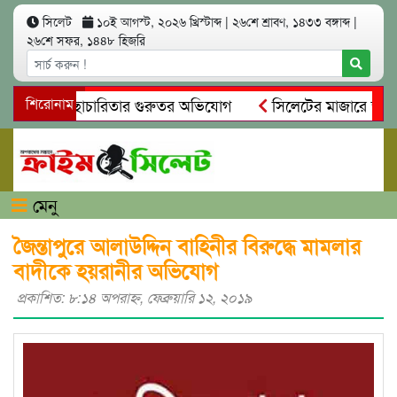
সিলেট
১০ই আগস্ট, ২০২৬ খ্রিস্টাব্দ
|
২৬শে শ্রাবণ, ১৪৩৩ বঙ্গাব্দ
|
২৬শে সফর, ১৪৪৮ হিজরি
অনিয়ম ও স্বেচ্ছাচারিতার গুরুতর অভিযোগ
শিরোনাম
সিলেটের মাজারে জীবনে
সন্ধান, দলিল ফাঁস
গোয়াইনঘাটে প্রেমের ফাঁদে তরুণী পাচার: মাদক
মেনু
জৈন্তাপুরে আলাউদ্দিন বাহিনীর বিরুদ্ধে মামলার
বাদীকে হয়রানীর অভিযোগ
প্রকাশিত: ৮:১৪ অপরাহ্ণ, ফেব্রুয়ারি ১২, ২০১৯