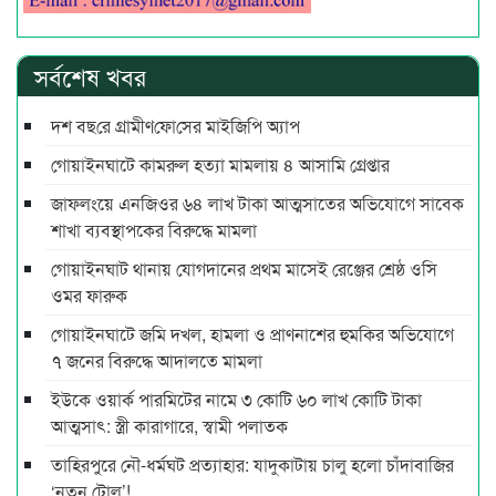
সর্বশেষ খবর
দশ বছ‌রে গ্রামীণ‌ফো‌সের মাইজিপি অ্যাপ
গোয়াইনঘাটে কামরুল হত্যা মামলায় ৪ আসামি গ্রেপ্তার
জাফলংয়ে এনজিওর ৬৪ লাখ টাকা আত্মসাতের অভিযোগে সাবেক
শাখা ব্যবস্থাপকের বিরুদ্ধে মামলা
গোয়াইনঘাট থানায় যোগদানের প্রথম মাসেই রেঞ্জের শ্রেষ্ঠ ওসি
ওমর ফারুক
গোয়াইনঘাটে জমি দখল, হামলা ও প্রাণনাশের হুমকির অভিযোগে
৭ জনের বিরুদ্ধে আদালতে মামলা
ইউকে ওয়ার্ক পারমিটের নামে ৩ কোটি ৬০ লাখ কোটি টাকা
আত্মসাৎ: স্ত্রী কারাগারে, স্বামী পলাতক
তাহিরপুরে নৌ-ধর্মঘট প্রত্যাহার: যাদুকাটায় চালু হলো চাঁদাবাজির
‘নতুন টোল’!