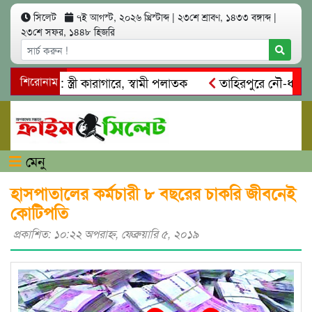
সিলেট
৭ই আগস্ট, ২০২৬ খ্রিস্টাব্দ
|
২৩শে শ্রাবণ, ১৪৩৩ বঙ্গাব্দ
|
২৩শে সফর, ১৪৪৮ হিজরি
মসাৎ: স্ত্রী কারাগারে, স্বামী পলাতক
শিরোনাম
তাহিরপুরে নৌ-ধর্মঘট প্রত
দের মারধর
নগরীতে কোটি টাকার সম্পত্তি দখলের চেষ্টা: গ্রেফতার
মেনু
হাসপাতালের কর্মচারী ৮ বছরের চাকরি জীবনেই
কোটিপতি
প্রকাশিত: ১০:২২ অপরাহ্ণ, ফেব্রুয়ারি ৫, ২০১৯