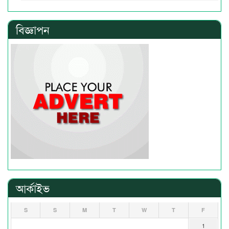
বিজ্ঞাপন
আর্কাইভ
S
S
M
T
W
T
F
1