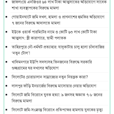
জাফলংয়ে এনজিওর ৬৪ লাখ টাকা আত্মসাতের অভিযোগে সাবেক
শাখা ব্যবস্থাপকের বিরুদ্ধে মামলা
গোয়াইনঘাটে জমি দখল, হামলা ও প্রাণনাশের হুমকির অভিযোগে
৭ জনের বিরুদ্ধে আদালতে মামলা
ইউকে ওয়ার্ক পারমিটের নামে ৩ কোটি ৬০ লাখ কোটি টাকা
আত্মসাৎ: স্ত্রী কারাগারে, স্বামী পলাতক
তাহিরপুরে নৌ-ধর্মঘট প্রত্যাহার: যাদুকাটায় চালু হলো চাঁদাবাজির
‘নতুন টোল’!
খাদিমনগরে ইউপি সদস্যসহ তিনজনের বিরুদ্ধে সরকারি
গুচ্ছগ্রামের ঘর দখলের অভিযোগ
সিলেটের চোরাচালান সাম্রাজ্যের নতুন নিয়ন্ত্রক কারা?
লালপুর ফাঁড়ি ইনচার্জের বিরুদ্ধে মাসোয়ার নেয়ার অভিযোগ
সিলেটে জমি বিরোধে যুবক হত্যা: ৯ জনসহ অজ্ঞাত ৭-৮ জনের
বিরুদ্ধে মামলা
সিলেটে জমি-সংক্রান্ত বিরোধে প্রতিপক্ষের হামলায় যুবকের মৃত্যু