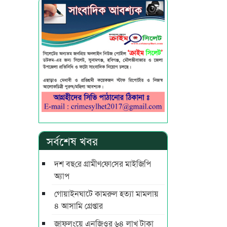
সর্বশেষ খবর
দশ বছ‌রে গ্রামীণ‌ফো‌সের মাইজিপি
অ্যাপ
গোয়াইনঘাটে কামরুল হত্যা মামলায়
৪ আসামি গ্রেপ্তার
জাফলংয়ে এনজিওর ৬৪ লাখ টাকা