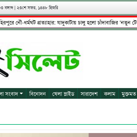
 বঙ্গাব্দ
|
২৩শে সফর, ১৪৪৮ হিজরি
 নৌ-ধর্মঘট প্রত্যাহার: যাদুকাটায় চালু হলো চাঁদাবাজির ‘নতুন টোল’!
ষ্টা: গ্রেফতারের পর জামিনে মূক্ত রাসেল, আতঙ্কে পরিবার
প্রেম
লা সংবাদ
বিনোদন
খেলা স্লাইড
সারাদেশ
কলাম
মুক্তমত