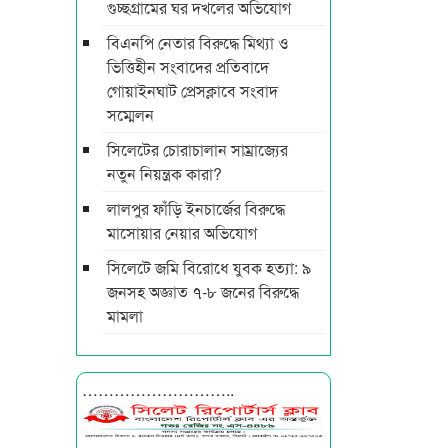
গুচ্ছগ্রামের ঘর দখলের অভিযোগ
বিএনপি নেতার বিরুদ্ধে মিথ্যা ও
ভিত্তিহীন সংবাদের প্রতিবাদে
গোয়াইনঘাট প্রেসক্লাবে সংবাদ
সম্মেলন
সিলেটের চোরাচালান সাম্রাজ্যের
নতুন নিয়ন্ত্রক কারা?
লালপুর ফাঁড়ি ইনচার্জের বিরুদ্ধে
মাসোয়ার নেয়ার অভিযোগ
সিলেটে জমি বিরোধে যুবক হত্যা: ৯
জনসহ অজ্ঞাত ৭-৮ জনের বিরুদ্ধে
মামলা
………………………..