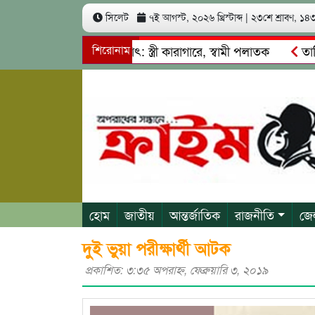
সিলেট
৭ই আগস্ট, ২০২৬ খ্রিস্টাব্দ
|
২৩শে শ্রাবণ, ১৪৩৩
খ কোটি টাকা আত্মসাৎ: স্ত্রী কারাগারে, স্বামী পলাতক
শিরোনাম
তাহিরপুরে
াবাজি ও শ্রমিকদের মারধর
নগরীতে কোটি টাকার সম্পত্তি দখলের চে
হোম
জাতীয়
আন্তর্জাতিক
রাজনীতি
জে
দুই ভুয়া পরীক্ষার্থী আটক
প্রকাশিত: ৩:৩৫ অপরাহ্ণ, ফেব্রুয়ারি ৩, ২০১৯