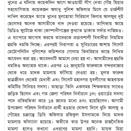
খুনের এ ঘটনায় কয়েকদিন আগে আওয়ামী লীগ নেতা গৌছ মিয়ার
সহযোগিতায় কয়েকজন অসাধু পুলিশ অফিসার মিলে যে চার্জশীট
দাখিল করেছেন তাতে খুনের মূলহোতা সিরিয়াল কিলার আলফুর দুই
ছেলেসহ অনেক আসামীকে বাদ দেওয়া হয়েছে। তালিকায় আছে
ভিডিও ফুটেজে থাকা কোম্পানীগঞ্জের কুখ্যাত ডাকাত সর্দার নাজিমও।
এ ব্যাপারে আপোষ করতে তাদেরকে প্রভাবশালী বিবাদীরা নিয়মিত
হুমকি ধমকি দিচ্ছে। এরপরই নিরাপত্তা ও সুবিচারের আশায় সিলেট
মেট্টোপলিটন পুলিশের কমিশনার গোলাম কিবরিয়ার কাছে লিখিত
আবেদন করা হয়। আবেদনটি আমলে নেয়া হয় না। আসামীদের হুমকি
ধমকিও অব্যাহত থাকে। এরপর ২২ জানুয়ারি ফারুককে বন্দরবাজার
থেকে ধরে মাদক মামলায় ফাঁসিয়ে দেওয়া হয়। মূলত ফারুক
ছাত্রজীবন থেকেই মেধাবী এবং সিলেট মহানগর যুবলীগের আহবায়ক
কমিটির সিনিয়র সদস্য। তাছাড়া তিনি একসময় শিক্ষকতার সাথেও
জড়িত ছিলেন এবং গত জেলা পরিষদ নির্বাচনে ১নং ওয়ার্ডের সদস্য
পদে প্রতিদ্বন্ধিতা করে ১৩ জনের মধ্যে ৪নং হয়েছিলেন। আগামী
উপজেলা পরিষদ নির্বাচনে প্রার্থী হওয়ার ঘোষণা দিলে খুনি আলফু ও
গৌছের চক্রান্তে ডিবি অফিসার রফিকুল ইসলামকে দিয়ে মাদক
মামলায় ফাঁসানো হয়েছে। অতীতে তার উপর অনেক রাজনৈতিক
মামলা হলেও কখনো এধরণের মামলা হয়নি। মাসুক মিয়া