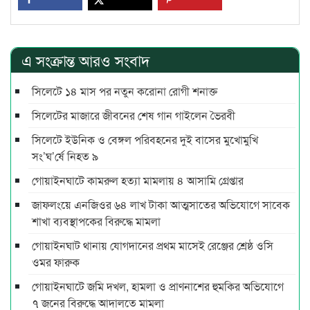
এ সংক্রান্ত আরও সংবাদ
সিলেটে ১৪ মাস পর নতুন করোনা রোগী শনাক্ত
সিলেটের মাজারে জীবনের শেষ গান গাইলেন ভৈরবী
সিলেটে ইউনিক ও বেঙ্গল পরিবহনের দুই বাসের মুখোমুখি
সং’ঘ’র্ষে নিহত ৯
গোয়াইনঘাটে কামরুল হত্যা মামলায় ৪ আসামি গ্রেপ্তার
জাফলংয়ে এনজিওর ৬৪ লাখ টাকা আত্মসাতের অভিযোগে সাবেক
শাখা ব্যবস্থাপকের বিরুদ্ধে মামলা
গোয়াইনঘাট থানায় যোগদানের প্রথম মাসেই রেঞ্জের শ্রেষ্ঠ ওসি
ওমর ফারুক
গোয়াইনঘাটে জমি দখল, হামলা ও প্রাণনাশের হুমকির অভিযোগে
৭ জনের বিরুদ্ধে আদালতে মামলা