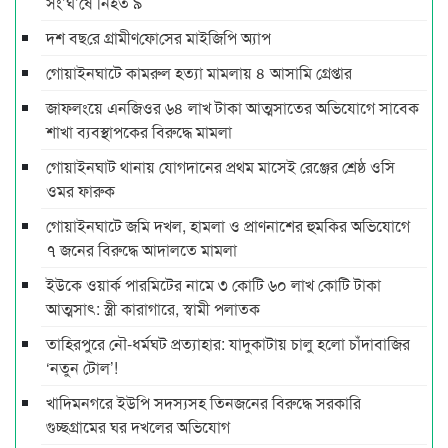
সং’ঘ’র্ষে নিহত ৯
দশ বছ‌রে গ্রামীণ‌ফো‌সের মাইজিপি অ্যাপ
গোয়াইনঘাটে কামরুল হত্যা মামলায় ৪ আসামি গ্রেপ্তার
জাফলংয়ে এনজিওর ৬৪ লাখ টাকা আত্মসাতের অভিযোগে সাবেক
শাখা ব্যবস্থাপকের বিরুদ্ধে মামলা
গোয়াইনঘাট থানায় যোগদানের প্রথম মাসেই রেঞ্জের শ্রেষ্ঠ ওসি
ওমর ফারুক
গোয়াইনঘাটে জমি দখল, হামলা ও প্রাণনাশের হুমকির অভিযোগে
৭ জনের বিরুদ্ধে আদালতে মামলা
ইউকে ওয়ার্ক পারমিটের নামে ৩ কোটি ৬০ লাখ কোটি টাকা
আত্মসাৎ: স্ত্রী কারাগারে, স্বামী পলাতক
তাহিরপুরে নৌ-ধর্মঘট প্রত্যাহার: যাদুকাটায় চালু হলো চাঁদাবাজির
‘নতুন টোল’!
খাদিমনগরে ইউপি সদস্যসহ তিনজনের বিরুদ্ধে সরকারি
গুচ্ছগ্রামের ঘর দখলের অভিযোগ