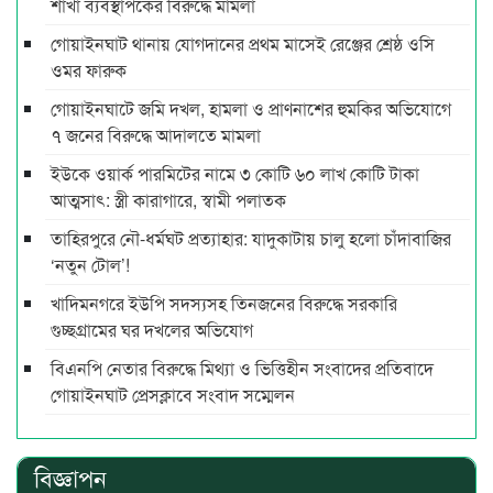
শাখা ব্যবস্থাপকের বিরুদ্ধে মামলা
গোয়াইনঘাট থানায় যোগদানের প্রথম মাসেই রেঞ্জের শ্রেষ্ঠ ওসি
ওমর ফারুক
গোয়াইনঘাটে জমি দখল, হামলা ও প্রাণনাশের হুমকির অভিযোগে
৭ জনের বিরুদ্ধে আদালতে মামলা
ইউকে ওয়ার্ক পারমিটের নামে ৩ কোটি ৬০ লাখ কোটি টাকা
আত্মসাৎ: স্ত্রী কারাগারে, স্বামী পলাতক
তাহিরপুরে নৌ-ধর্মঘট প্রত্যাহার: যাদুকাটায় চালু হলো চাঁদাবাজির
‘নতুন টোল’!
খাদিমনগরে ইউপি সদস্যসহ তিনজনের বিরুদ্ধে সরকারি
গুচ্ছগ্রামের ঘর দখলের অভিযোগ
বিএনপি নেতার বিরুদ্ধে মিথ্যা ও ভিত্তিহীন সংবাদের প্রতিবাদে
গোয়াইনঘাট প্রেসক্লাবে সংবাদ সম্মেলন
বিজ্ঞাপন