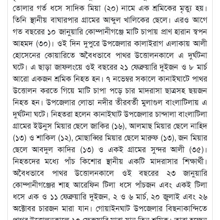
তোলার গর্ত ধসে সাদিক মিয়া (২০) নামে এক শ্রমিকের মৃত্যু হয়।
তিনি স্থানীয় বাঘারপার গ্রামের আব্দুল খালিকের ছেলে। এরও আগে
গত বছরের ১০ জানুয়ারি কোম্পানীগঞ্জে মাটি চাপায় প্রাণ হারান স্বপন
আহমদ (৩০)। ওই দিন দুপুরে উপজেলার কালাইরাগ এলাকায় আলী
হোসেনের কোয়ারিতে অবৈধভাবে পাথর উত্তোলনকালে এ দুর্ঘটনা
ঘটে। এ ছাড়া জাফলংয়ে ওই বছরের ২১ ফেব্রুয়ারি দুইজন ও ৮ মার্চ
আরো একজন শ্রমিক নিহত হন। ৭ নভেম্বর সকালে কানাইঘাটে পাথর
উত্তোলন করতে গিয়ে মাটি চাপা পড়ে চার মাদরাসা ছাত্রসহ ছয়জন
নিহত হন। উপজেলার লোভা নদীর তীরবর্তী মুলাগুল বাংলাটিলায় এ
দুর্ঘটনা ঘটে। নিহতরা হলেন কানাইঘাট উপজেলার চান্দালা বাংলাটিলা
গ্রামের ইউনুস মিয়ার ছেলে জাকির (১৬), আলমাছ মিয়ার ছেলে নাহিদ
(১৩) ও শাকিল (১২), মোছাব্বির মিয়ার ছেলে মারুফ (১৩), জন মিয়ার
ছেলে আবদুল কাদির (১৩) ও একই গ্রামের সুন্দর আলী (৩৫)।
নিহতদের মধ্যে পাঁচ কিশোর স্থানীয় একটি মাদরাসার শিক্ষার্থী।
অবৈধভাবে পাথর উত্তোলনকালে ওই বছরের ২৩ জানুয়ারি
কোম্পানীগঞ্জের শাহ আরেফিন টিলা ধসে পাঁচজন এবং একই টিলা
ধসে এক ও ১১ ফেব্রুয়ারি দুইজন, ২ ও ৬ মার্চ, ২০ জুলাই এবং ২৬
অক্টোবর চারজন মারা যান। গোয়াইনঘাট উপজেলার বিছনাকান্দিতে
পাথর উত্তোলনকালে ১০ ফেব্রুয়ারি মারা যান তিন শ্রমিক। তারা হচ্ছেন