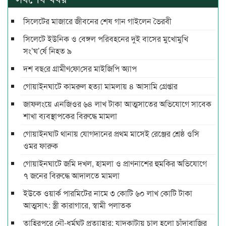
সিলেটের মাজারে জীবনের শেষ গান গাইলেন ভৈরবী
সিলেটে ইউনিক ও বেঙ্গল পরিবহনের দুই বাসের মুখোমুখি
সং’ঘ’র্ষে নিহত ৯
দশ বছ‌রে গ্রামীণ‌ফো‌সের মাইজিপি অ্যাপ
গোয়াইনঘাটে কামরুল হত্যা মামলায় ৪ আসামি গ্রেপ্তার
জাফলংয়ে এনজিওর ৬৪ লাখ টাকা আত্মসাতের অভিযোগে সাবেক
শাখা ব্যবস্থাপকের বিরুদ্ধে মামলা
গোয়াইনঘাট থানায় যোগদানের প্রথম মাসেই রেঞ্জের শ্রেষ্ঠ ওসি
ওমর ফারুক
গোয়াইনঘাটে জমি দখল, হামলা ও প্রাণনাশের হুমকির অভিযোগে
৭ জনের বিরুদ্ধে আদালতে মামলা
ইউকে ওয়ার্ক পারমিটের নামে ৩ কোটি ৬০ লাখ কোটি টাকা
আত্মসাৎ: স্ত্রী কারাগারে, স্বামী পলাতক
তাহিরপুরে নৌ-ধর্মঘট প্রত্যাহার: যাদুকাটায় চালু হলো চাঁদাবাজির