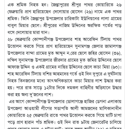
এক শ্রমিক নিহত হন। জৈন্তাপুরের শ্রীপুর পাথর কোয়ারিতে ২৬
ফেব্রুয়ারি প্রাণ হারিয়েছেন দেলোয়ার হোসেন (২৬) নামে এক পাথর
শ্রমিক। তিনি জৈন্তাপুর উপজেলার চারিকাটা ইউনিয়নের লালা গ্রামের
বাবুল মিয়ার ছেলে। শ্রীপুরের নাজিম উদ্দিনের অরক্ষিত গর্তের পাড়
ধসে দেলোয়ার মারা যান।
২৮ ফেব্রুয়ারি কোম্পানীগঞ্জ উপজেলার শাহ আরেফিন টিলায় পাথর
উত্তোলন করতে গিয়ে প্রাণ হারিয়েছেন সুনামগঞ্জ জেলার জামালগঞ্জ
উপজেলার বান্দা গ্রামের মৃত আব্দুন ন‚রের ছেলে জহির হোসেন (৩৬),
দক্ষিণ সুনামগঞ্জ উপজেলার জীরদার গ্রামের মৃত জমির উদ্দিনের ছেলে
আফাজ উদ্দিন ও একই গ্রামের নাছির উদ্দিনের ছেলে কাচা মিয়া (৬০)।
শাহ আরেফিন টিলায় বশির আহমদের গর্তে ওই দিন দুপুরে এ দুর্ঘটনায়
নিহত তিনজনের মধ্যে তাৎক্ষণিকভাবে কাচা মিয়ার লাশ উদ্ধার করা
হয়। পরে রাত সাড়ে ১২টার দিকে দমকল বাহিনীর অভিযানে উদ্ধার
করা হয় অন্য দু’জনের লাশ।
এর আগে কোম্পানীগঞ্জ উপজেলার ভোলাগঞ্জে হাজির ডেগনা এলাকায়
উপজেলা আওয়ামী লীগের সভাপতি আলী আমজদের মালিকানাধীন
কোয়ারিতে ২৫ ফেব্রুয়ারি রাতে পাথর উত্তোলন করতে গিয়ে মাটি চাপা
পড়ে প্রাণ হারান পাঁচ শ্রমিক। ওই দিন রাত ৯টায় জেনারেটর চালিয়ে
পাথর তোলার সময় এ ঘটনা ঘটে। রাতে রুহুল আমীন (২২) ও মতিবুর