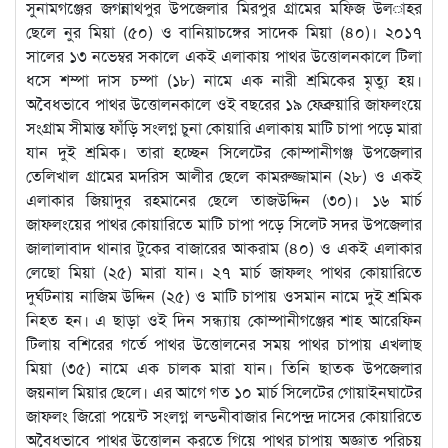
সুনামগঞ্জের জগন্নাথপুর উপজেলার মিরপুর গ্রামের মফিজ উল­াহর
ছেলে নুর মিয়া (৫০) ও বানিয়াচঙ্গের সাদেক মিয়া (৪০)। ২০১৭
সালের ১৩ নভেম্বর সকালে একই এলাকায় পাথর উত্তোলনকালে টিলা
ধসে শম্পা দাস চম্পা (১৮) নামে এক নারী শ্রমিকের মৃত্যু হয়।
অবৈধভাবে পাথর উত্তোলনকালে ওই বছরের ১৯ ফেব্রুয়ারি জাফলংয়ে
সংগ্রাম সীমান্ত ফাঁড়ি সংলগ্ন চুনা কোয়ারি এলাকায় মাটি চাপা পড়ে মারা
যান দুই শ্রমিক। তারা হচ্ছেন সিলেটের কোম্পানীগঞ্জ উপজেলার
তেলিখাল গ্রামের মদরিস আলীর ছেলে কামরুজ্জামান (২৮) ও একই
এলাকার জিয়াদুর রহমানের ছেলে তাজউদ্দিন (৩০)। ১৬ মার্চ
জাফলংয়ের পাথর কোয়ারিতে মাটি চাপা পড়ে সিলেট সদর উপজেলার
জালালাবাদ থানার টুকের বাজারের আকরাম (৪০) ও একই এলাকার
লেছো মিয়া (২৫) মারা যান। ২৭ মার্চ জাফলং পাথর কোয়ারিতে
দুর্ঘটনায় নাজিম উদ্দিন (২৫) ও মাটি চাপায় ওসমান নামে দুই শ্রমিক
নিহত হন। এ ছাড়া ওই দিন সন্ধ্যায় কোম্পানীগঞ্জের শাহ আরেফিন
টিলায় বশিরের গর্তে পাথর উত্তোলনের সময় পাথর চাপায় এখলাছ
মিয়া (৩৫) নামে এক চালক মারা যান। তিনি ছাতক উপজেলার
জয়নাল মিয়ার ছেলে। এর আগে গত ১০ মার্চ সিলেটের গোয়াইনঘাটের
জাফলং জিরো পয়েন্ট সংলগ্ন লন্ডনীবাজার নিপেন্দ্র দাসের কোয়ারিতে
অবৈধভাবে পাথর উত্তোলন করতে গিয়ে পাথর চাপায় অজ্ঞাত পরিচয়