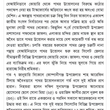
বেআইনিভাবে কোয়ারি থেকে পাথর উত্তোলনের বিরুদ্ধে কঠোর
পদক্ষেপ নেয়া হয় টাস্কফোর্সের অভিযানে ধ্বংস করা হয় অসংখ্য বোমা
মেশিন। এ অবস্থায় পাথরখেকো চক্র কিছু দিন নিরব তাকলেও একাদশ
জাতীয় সংসদ নির্বাচনের পর থেকে আবার সক্রিয় হয়ে ওঠে অতি
মুনাফা লোভী পাথর খেকোরা। কিছুদিন প‚র্বে গোয়াইনঘাট উপজেলা
প্রশাসনের পক্ষথেকে জাফলং এলাকার মন্দির জোম নামক স্থান হতে
অবৈধ ভাবে পাথর উত্তোলন করার দায়ে বেশ কয়েকটি গর্ত বন্ধ করে
দেওয়া হয়েছিল। চলতি বছরের শুরুথেকে পাথর ক্রেকু চক্রটি নানা
পন্থায় বেআইনিভাবে পাথর উত্তোলন শুরু করে সিলেট জেলার
সীমান্তবর্তী বিভিন্ন উপজেলার কোয়ারি থেকে। জাফলং পাথর ও কেয়ারি
এর ব্যাতিক্রম নয়। এর ফলে ঝুঁকি নিয়ে পাথর তুলতে গিয়ে প্রাণ
হারাচ্ছে নিরীহ শ্রমিকরা।
গত ৭ জানুয়ারি বিকেলে কোম্পানীগঞ্জ উপজেলার শাহ আরেফিন
টিলায় অবৈধভাবে পাথর উত্তোলনকালে গর্ত ধসে দুই শ্রমিক প্রাণ
হারান। নিহতরা হলেন দক্ষিণ সুনামগঞ্জ উপজেলার আনোয়ার
হোসেনের ছেলে সোনা মিয়া (২৫) ও ওয়াজিদ আলীর ছেলে নুরুল হক
(৩০)। ওই দিন রাতে একজনের ও পরদিন সকালে আরেকজনের লাশ
উদ্ধার করা হয়। এ নিয়ে গত দুই বছরে সিলেটের বিভিন্ন উপজেলায়
অবৈধভাবে পাথর তুলতে গিয়ে প্রাণ হারিয়েছেন ৬২ জন শ্রমিক। তবে