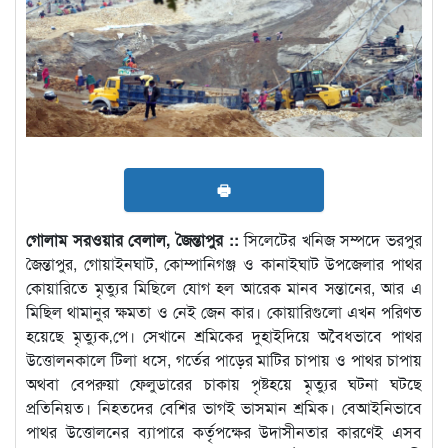
🖶
গোলাম সরওয়ার বেলাল, জৈন্তাপুর ::
সিলেটের খনিজ সম্পদে ভরপুর
জৈন্তাপুর, গোয়াইনঘাট, কোম্পানিগঞ্জ ও কানাইঘাট উপজেলার পাথর
কোয়ারিতে মৃত্যুর মিছিলে যোগ হল আরেক মানব সন্তানের, আর এ
মিছিল থামানুর ক্ষমতা ও নেই জেন কার। কোয়ারিগুলো এখন পরিণত
হয়েছে মৃত্যুক‚পে। সেখানে শ্রমিকের দুহাইদিয়ে অবৈধভাবে পাথর
উত্তোলনকালে টিলা ধসে, গর্তের পাড়ের মাটির চাপায় ও পাথর চাপায়
অথবা বেপরুয়া ফেলুডারের চাকায় পৃষ্টহয়ে মৃত্যুর ঘটনা ঘটছে
প্রতিনিয়ত। নিহতদের বেশির ভাগই ভাসমান শ্রমিক। বেআইনিভাবে
পাথর উত্তোলনের ব্যাপারে কর্তৃপক্ষের উদাসীনতার কারণেই এসব