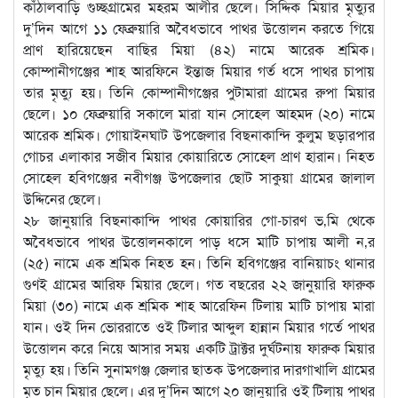
কাঁঠালবাড়ি গুচ্ছগ্রামের মহরম আলীর ছেলে। সিদ্দিক মিয়ার মৃত্যুর
দু’দিন আগে ১১ ফেব্রুয়ারি অবৈধভাবে পাথর উত্তোলন করতে গিয়ে
প্রাণ হারিয়েছেন বাছির মিয়া (৪২) নামে আরেক শ্রমিক।
কোম্পানীগঞ্জের শাহ আরফিনে ইন্তাজ মিয়ার গর্ত ধসে পাথর চাপায়
তার মৃত্যু হয়। তিনি কোম্পানীগঞ্জের পুটামারা গ্রামের রুপা মিয়ার
ছেলে। ১০ ফেব্রুয়ারি সকালে মারা যান সোহেল আহমদ (২০) নামে
আরেক শ্রমিক। গোয়াইনঘাট উপজেলার বিছনাকান্দি কুলুম ছড়ারপার
গোচর এলাকার সজীব মিয়ার কোয়ারিতে সোহেল প্রাণ হারান। নিহত
সোহেল হবিগঞ্জের নবীগঞ্জ উপজেলার ছোট সাকুয়া গ্রামের জালাল
উদ্দিনের ছেলে।
২৮ জানুয়ারি বিছনাকান্দি পাথর কোয়ারির গো-চারণ ভ‚মি থেকে
অবৈধভাবে পাথর উত্তোলনকালে পাড় ধসে মাটি চাপায় আলী ন‚র
(২৫) নামে এক শ্রমিক নিহত হন। তিনি হবিগঞ্জের বানিয়াচং থানার
গুণই গ্রামের আরিফ মিয়ার ছেলে। গত বছরের ২২ জানুয়ারি ফারুক
মিয়া (৩০) নামে এক শ্রমিক শাহ আরেফিন টিলায় মাটি চাপায় মারা
যান। ওই দিন ভোররাতে ওই টিলার আব্দুল হান্নান মিয়ার গর্তে পাথর
উত্তোলন করে নিয়ে আসার সময় একটি ট্রাক্টর দুর্ঘটনায় ফারুক মিয়ার
মৃত্যু হয়। তিনি সুনামগঞ্জ জেলার ছাতক উপজেলার দারগাখালি গ্রামের
মৃত চান মিয়ার ছেলে। এর দু’দিন আগে ২০ জানুয়ারি ওই টিলায় পাথর