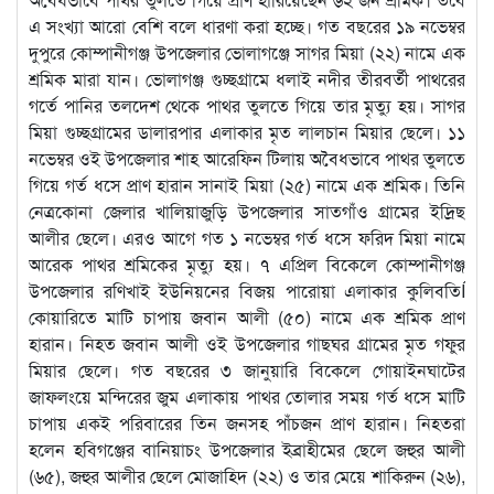
এ সংখ্যা আরো বেশি বলে ধারণা করা হচ্ছে। গত বছরের ১৯ নভেম্বর
দুপুরে কোম্পানীগঞ্জ উপজেলার ভোলাগঞ্জে সাগর মিয়া (২২) নামে এক
শ্রমিক মারা যান। ভোলাগঞ্জ গুচ্ছগ্রামে ধলাই নদীর তীরবর্তী পাথরের
গর্তে পানির তলদেশ থেকে পাথর তুলতে গিয়ে তার মৃত্যু হয়। সাগর
মিয়া গুচ্ছগ্রামের ডালারপার এলাকার মৃত লালচান মিয়ার ছেলে। ১১
নভেম্বর ওই উপজেলার শাহ আরেফিন টিলায় অবৈধভাবে পাথর তুলতে
গিয়ে গর্ত ধসে প্রাণ হারান সানাই মিয়া (২৫) নামে এক শ্রমিক। তিনি
নেত্রকোনা জেলার খালিয়াজুড়ি উপজেলার সাতগাঁও গ্রামের ইদ্রিছ
আলীর ছেলে। এরও আগে গত ১ নভেম্বর গর্ত ধসে ফরিদ মিয়া নামে
আরেক পাথর শ্রমিকের মৃত্যু হয়। ৭ এপ্রিল বিকেলে কোম্পানীগঞ্জ
উপজেলার রণিখাই ইউনিয়নের বিজয় পারোয়া এলাকার কুলিবতিÍ
কোয়ারিতে মাটি চাপায় জবান আলী (৫০) নামে এক শ্রমিক প্রাণ
হারান। নিহত জবান আলী ওই উপজেলার গাছঘর গ্রামের মৃত গফুর
মিয়ার ছেলে। গত বছরের ৩ জানুয়ারি বিকেলে গোয়াইনঘাটের
জাফলংয়ে মন্দিরের জুম এলাকায় পাথর তোলার সময় গর্ত ধসে মাটি
চাপায় একই পরিবারের তিন জনসহ পাঁচজন প্রাণ হারান। নিহতরা
হলেন হবিগঞ্জের বানিয়াচং উপজেলার ইব্রাহীমের ছেলে জহুর আলী
(৬৫), জহুর আলীর ছেলে মোজাহিদ (২২) ও তার মেয়ে শাকিরুন (২৬),