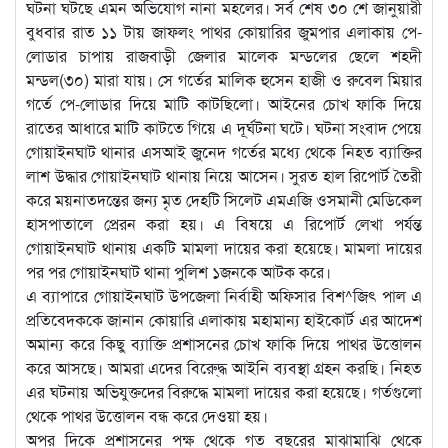
ঘটনা ঘটছে এমন অভিযোগ নানা মহলের। সর্ব শেষ ৩০ শে জানুয়ারী
বুধবার রাত ১১ টায় জাফলং পাথর কোয়ারির জুমপার এলাকায় পে-
লোডার চাপায় রাজবাড়ী জেলার মালেক মন্ডলের ছেলে শহদী
মন্ডল(৩০) মারা যায়। সে গর্তের মালিক হুসেন হাজী ও রুবেল মিয়ার
গর্তে পে-লোডার দিয়ে মাটি কাটছিলো। আইনের চোখ ফাকি দিয়ে
রাতের আধারে মাটি কাটতে গিয়ে এ দূর্ঘটনা ঘটে। ঘটনা সংবাদ পেয়ে
গোয়াইনঘাট থানার এসআই জুনেদ গর্তের মধ্যে থেকে নিহত ব্যাক্তির
লাশ উদ্ধার গোয়াইনঘাট থানায় নিয়ে আসেন। সুরত হাল রিপোর্ট তৈরী
করে ময়নাতদন্তের জন্য মৃত দেহটি সিলেট এমএজি ওসমানী মেডিকেল
হাসপাতালে প্রেরন করা হয়। এ বিষয়ে এ রিপোর্ট লেখা পর্যন্ত
গোয়াইনঘাট থানায় একটি মামলা দায়ের করা হয়েছে। মামলা দায়ের
পর পর গোয়াইনঘাট থানা পুলিশ ১জনকে আটক করে।
এ ব্যাপারে গোয়াইনঘাট উপজেলা নির্বাহী অফিসার বিশ^জিৎ পাল এ
প্রতিবেদককে জানান কোয়ারি এলাকায় মহামান্য হাইকোর্ট এর আদেশ
অমান্য করে কিছু ব্যাক্তি প্রশাসনের চোখ ফাকি দিয়ে পাথর উত্তোলন
করে আসছে। আমরা এদের বিরু্েদ্ধ আইনি ব্যবস্থা গ্রহন করছি। নিহত
এর ঘটনায় অভিযুক্তদের বিরুদ্ধে মামলা দায়ের করা হয়েছে। গর্তগুলো
থেকে পাথর উত্তোলন বন্ধ করে দেওয়া হয়।
অপর দিকে প্রশাসনের পক্ষ থেকে গত বছরের মাঝামাঝি থেকে