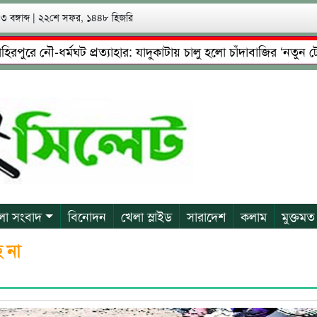
 বঙ্গাব্দ
|
২২শে সফর, ১৪৪৮ হিজরি
 নৌ-ধর্মঘট প্রত্যাহার: যাদুকাটায় চালু হলো চাঁদাবাজির ‘নতুন টোল’!
ষ্টা: গ্রেফতারের পর জামিনে মূক্ত রাসেল, আতঙ্কে পরিবার
প্রেম
লা সংবাদ
বিনোদন
খেলা স্লাইড
সারাদেশ
কলাম
মুক্তমত
 না