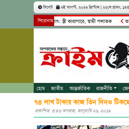
সিলেট
৬ই আগস্ট, ২০২৬ খ্রিস্টাব্দ
|
২২শে শ্রাবণ, ১৪৩৩
খ কোটি টাকা আত্মসাৎ: স্ত্রী কারাগারে, স্বামী পলাতক
শিরোনাম
তাহিরপুরে
াবাজি ও শ্রমিকদের মারধর
নগরীতে কোটি টাকার সম্পত্তি দখলের চে
হোম
জাতীয়
আন্তর্জাতিক
রাজনীতি
জে
৭৪ লাখ টাকার কাজ তিন দিনও টিকছে
প্রকাশিত: ৩:৪৬ অপরাহ্ণ, জানুয়ারি ২৬, ২০১৯