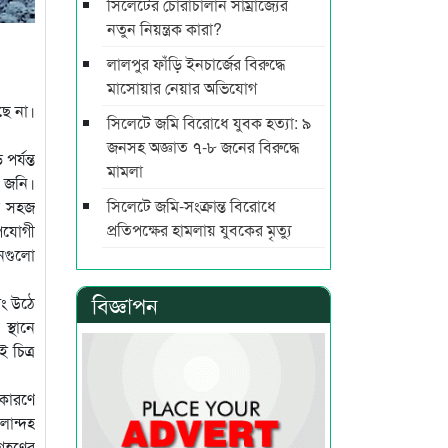
সিলেটের চোরাচালান সাম্রাজ্যের
নতুন নিয়ন্ত্রক কারা?
লালপুর ফাঁড়ি ইনচার্জের বিরুদ্ধে
মাসোয়ার নেয়ার অভিযোগ
ছে না।
সিলেটে জমি বিরোধে যুবক হত্যা: ৯
জনসহ অজ্ঞাত ৭-৮ জনের বিরুদ্ধে
র্যন্ত
মামলা
. জনি।
সিলেটে জমি-সংক্রান্ত বিরোধে
গে সহজ
প্রতিপক্ষের হামলায় যুবকের মৃত্যু
ুপযোগী
ানগুলো
বিজ্ঞাপন
িং উঠে
স্থানে
 চিত্র
 কারণে
লান্দহ
্রহণের