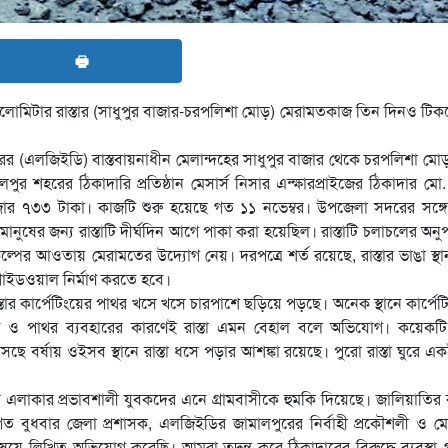
🖶
োমিটার রাস্তার (সাধুপুর বাজার-চরপলিশা মোড়) মেরামতকাজ তিন দিনও টিক
ের (এলজিইডি) বাস্তবায়নাধীন মেলান্দহের সাধুপুর বাজার থেকে চরপলিশা মোড় প
ুর শহরের ঠিকাদারি প্রতিষ্ঠান মেসার্স নিসার এন্ক্ষারপ্রাইজের ঠিকাদার মো
 হাজার ৭৩৩ টাকা। কাজটি শুরু হয়েছে গত ১১ নভেম্বর। উপজেলা সদরের সঙ্
 মানুষের জন্য রাস্তাটি দীর্ঘদিন আগে পাকা করা হয়েছিল। রাস্তাটি চলাচলের অন
্পের আওতায় মেরামতের উদ্যোগ নেয়। দরপত্রে শর্ত রয়েছে, রাস্তার ভাঙা স্থ
 গাইডওয়াল নির্মাণ করতে হবে।
্তার কার্পেটিংয়ের পাথর খসে খসে চারপাশে ছড়িয়ে পড়ছে। অনেক স্থানে কার্পেট
মিন ও পাথর ব্যবহারের কারণেই রাস্তা এমন বেহাল বলে অভিযোগ। কয়েকটি 
বর্ষায় ওইসব স্থানে রাস্তা ধসে পড়ার আশঙ্কা রয়েছে। পুরো রাস্তা ঘুরে একই
লাকার প্রভাবশালী যুবকদের এনে গ্রামবাসীকে হুমকি দিয়েছে। জালিয়াতির
ত বুধবার জেলা প্রশাসক, এলজিইডির জামালপুরের নির্বাহী প্রকৌশলী ও মে
য়ে লিখিত অভিযোগ করেছি। আমরা তদন্ত করে ঠিকাদারের বিরুদ্ধে ব্যবস্থা গ