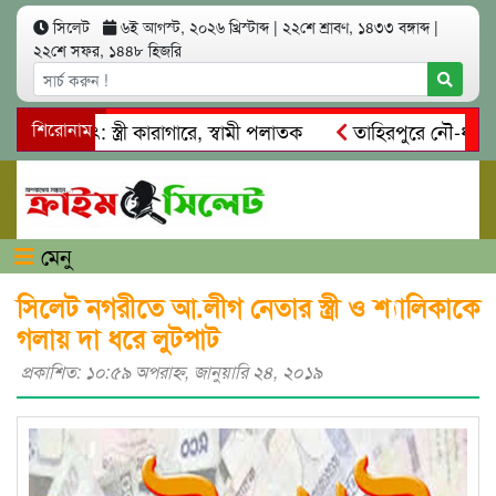
সিলেট
৬ই আগস্ট, ২০২৬ খ্রিস্টাব্দ
|
২২শে শ্রাবণ, ১৪৩৩ বঙ্গাব্দ
|
২২শে সফর, ১৪৪৮ হিজরি
ত্মসাৎ: স্ত্রী কারাগারে, স্বামী পলাতক
শিরোনাম
তাহিরপুরে নৌ-ধর্মঘট প্
িকদের মারধর
নগরীতে কোটি টাকার সম্পত্তি দখলের চেষ্টা: গ্রেফত
মেনু
সিলেট নগরীতে আ.লীগ নেতার স্ত্রী ও শ্যালিকাকে
গলায় দা ধরে লুটপাট
প্রকাশিত: ১০:৫৯ অপরাহ্ণ, জানুয়ারি ২৪, ২০১৯