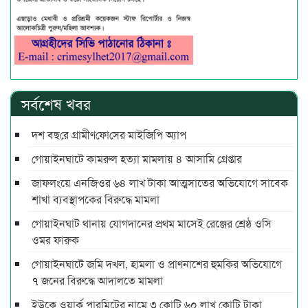
সর্বশেষ খবর
দশ বছ‌রে গ্রামীণ‌ফো‌সের মাইজিপি অ্যাপ
গোয়াইনঘাটে কামরুল হত্যা মামলায় ৪ আসামি গ্রেপ্তার
জাফলংয়ে এনজিওর ৬৪ লাখ টাকা আত্মসাতের অভিযোগে সাবেক
শাখা ব্যবস্থাপকের বিরুদ্ধে মামলা
গোয়াইনঘাট থানায় যোগদানের প্রথম মাসেই রেঞ্জের শ্রেষ্ঠ ওসি
ওমর ফারুক
গোয়াইনঘাটে জমি দখল, হামলা ও প্রাণনাশের হুমকির অভিযোগে
৭ জনের বিরুদ্ধে আদালতে মামলা
ইউকে ওয়ার্ক পারমিটের নামে ৩ কোটি ৬০ লাখ কোটি টাকা