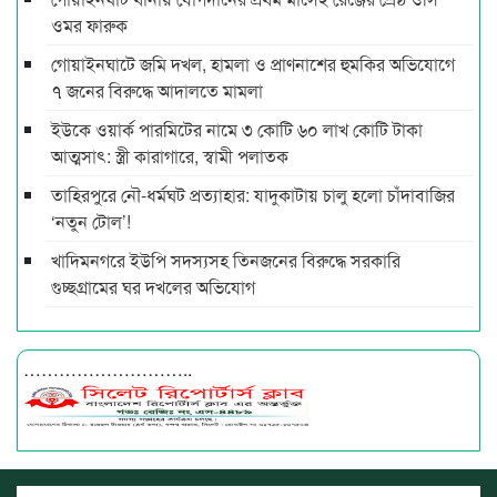
ওমর ফারুক
গোয়াইনঘাটে জমি দখল, হামলা ও প্রাণনাশের হুমকির অভিযোগে
৭ জনের বিরুদ্ধে আদালতে মামলা
ইউকে ওয়ার্ক পারমিটের নামে ৩ কোটি ৬০ লাখ কোটি টাকা
আত্মসাৎ: স্ত্রী কারাগারে, স্বামী পলাতক
তাহিরপুরে নৌ-ধর্মঘট প্রত্যাহার: যাদুকাটায় চালু হলো চাঁদাবাজির
‘নতুন টোল’!
খাদিমনগরে ইউপি সদস্যসহ তিনজনের বিরুদ্ধে সরকারি
গুচ্ছগ্রামের ঘর দখলের অভিযোগ
………………………..