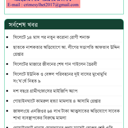
সর্বশেষ খবর
সিলেটে ১৪ মাস পর নতুন করোনা রোগী শনাক্ত
ছাতকে নাশকতার অভিযোগে আ. লীগের সভাপ‌তি আফতাব উদ্দিন
গ্রেপ্তার
সিলেটের মাজারে জীবনের শেষ গান গাইলেন ভৈরবী
সিলেটে ইউনিক ও বেঙ্গল পরিবহনের দুই বাসের মুখোমুখি
সং’ঘ’র্ষে নিহত ৯
দশ বছ‌রে গ্রামীণ‌ফো‌সের মাইজিপি অ্যাপ
গোয়াইনঘাটে কামরুল হত্যা মামলায় ৪ আসামি গ্রেপ্তার
জাফলংয়ে এনজিওর ৬৪ লাখ টাকা আত্মসাতের অভিযোগে সাবেক
শাখা ব্যবস্থাপকের বিরুদ্ধে মামলা
গোয়াইনঘাট থানায় যোগদানের প্রথম মাসেই রেঞ্জের শ্রেষ্ঠ ওসি