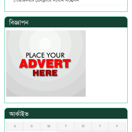
বিজ্ঞাপন
আর্কাইভ
S
S
M
T
W
T
F