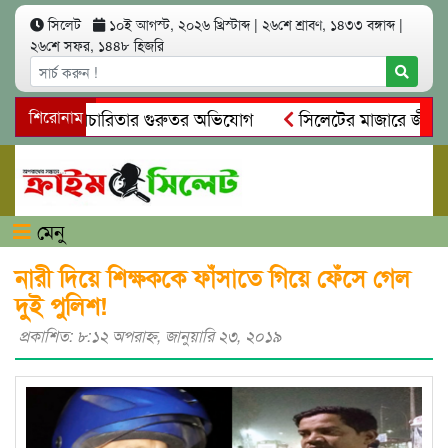
সিলেট
১০ই আগস্ট, ২০২৬ খ্রিস্টাব্দ
|
২৬শে শ্রাবণ, ১৪৩৩ বঙ্গাব্দ
|
২৬শে সফর, ১৪৪৮ হিজরি
নিয়ম ও স্বেচ্ছাচারিতার গুরুতর অভিযোগ
শিরোনাম
সিলেটের মাজারে জীবনের 
ন্ধান, দলিল ফাঁস
গোয়াইনঘাটে প্রেমের ফাঁদে তরুণী পাচার: মাদকা
মেনু
নারী দিয়ে শিক্ষককে ফাঁসাতে গিয়ে ফেঁসে গেল
দুই পুলিশ!
প্রকাশিত: ৮:১২ অপরাহ্ণ, জানুয়ারি ২৩, ২০১৯