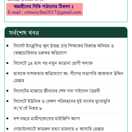
সর্বশেষ খবর
সিলেট ইনক্লুসিভ স্কুল উত্তপ্ত: চার শিক্ষকের বিরুদ্ধে অনিয়ম ও
স্বেচ্ছাচারিতার গুরুতর অভিযোগ
সিলেটে ১৪ মাস পর নতুন করোনা রোগী শনাক্ত
ছাতকে নাশকতার অভিযোগে আ. লীগের সভাপ‌তি আফতাব উদ্দিন
গ্রেপ্তার
সিলেটের মাজারে জীবনের শেষ গান গাইলেন ভৈরবী
সিলেটে ইউনিক ও বেঙ্গল পরিবহনের দুই বাসের মুখোমুখি
সং’ঘ’র্ষে নিহত ৯
দশ বছ‌রে গ্রামীণ‌ফো‌সের মাইজিপি অ্যাপ
গোয়াইনঘাটে কামরুল হত্যা মামলায় ৪ আসামি গ্রেপ্তার