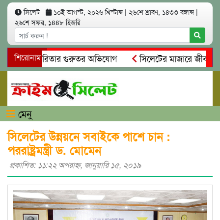
সিলেট
১০ই আগস্ট, ২০২৬ খ্রিস্টাব্দ
|
২৬শে শ্রাবণ, ১৪৩৩ বঙ্গাব্দ
|
২৬শে সফর, ১৪৪৮ হিজরি
 ও স্বেচ্ছাচারিতার গুরুতর অভিযোগ
শিরোনাম
সিলেটের মাজারে জীবনের শে
ান, দলিল ফাঁস
গোয়াইনঘাটে প্রেমের ফাঁদে তরুণী পাচার: মাদকাসক্
মেনু
সিলেটের উন্নয়নে সবাইকে পাশে চান :
পররাষ্ট্রমন্ত্রী ড. মোমেন
প্রকাশিত: ১১:২২ অপরাহ্ণ, জানুয়ারি ১৫, ২০১৯