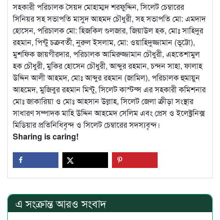
সহকারী পরিচালক সৈয়দ মোহাম্মদ শরফুদ্দিন, সিলেট চেম্বারের
সিনিয়র সহ সভাপতি মাসুদ আহমদ চৌধুরী, সহ সভাপতি মো: এমদাদ
হোসেন, পরিচালক মো: হিজকিল গুলজার, জিয়াউল হক, মোঃ সাহিদুর
রহমান, পিন্টু চক্রবর্তী, নুরুল ইসলাম, মো: ওয়াহিদুজ্জামান (ভূট্টো),
মুশফিক জায়গীরদার, পরিচালক আমিরুজ্জামান চৌধুরী, এহতেশামুল
হক চৌধুরী, মুকির হোসেন চৌধুরী, আব্দুর রহমান, চন্দন সাহা, ফালাহ
উদ্দিন আলী আহমদ, মোঃ আব্দুর রহমান (জামিল), পরিচালক হুমায়ুন
আহমেদ, মুজিবুর রহমান মিন্টু, সিলেট কাস্টম্স এর সহকারী কমিশনার
মোঃ জাকারিয়া ও মোঃ আহসান উল্লাহ, সিলেট জেলা ক্রীড়া সংস্থার
সাধারণ সম্পাদক মাহি উদ্দিন আহমেদ সেলিম এবং প্রেস ও ইলেক্ট্রনিক্স
মিডিয়ার প্রতিনিধিবৃন্দ ও সিলেট চেম্বারের সদস্যবৃন্দ।
Sharing is caring!
এ সংক্রান্ত আরও সংবাদ