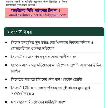
সর্বশেষ খবর
সিলেট ইনক্লুসিভ স্কুল উত্তপ্ত: চার শিক্ষকের বিরুদ্ধে অনিয়ম ও
স্বেচ্ছাচারিতার গুরুতর অভিযোগ
সিলেটে ১৪ মাস পর নতুন করোনা রোগী শনাক্ত
ছাতকে নাশকতার অভিযোগে আ. লীগের সভাপ‌তি আফতাব উদ্দিন
গ্রেপ্তার
সিলেটের মাজারে জীবনের শেষ গান গাইলেন ভৈরবী
সিলেটে ইউনিক ও বেঙ্গল পরিবহনের দুই বাসের মুখোমুখি
সং’ঘ’র্ষে নিহত ৯
দশ বছ‌রে গ্রামীণ‌ফো‌সের মাইজিপি অ্যাপ