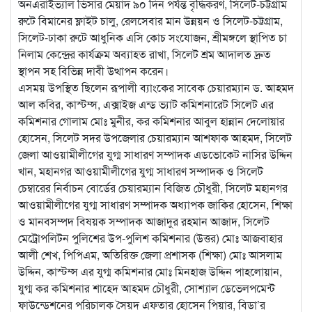
অনএরাইভ্যাল ভিসার মেয়াদ ৯০ দিন পর্যন্ত বৃদ্ধিকরণ, সিলেট-চট্টগ্রাম
রুটে বিমানের ফ্লাইট চালু, রেলসেবার মান উন্নয়ন ও সিলেট-চট্টগ্রাম,
সিলেট-ঢাকা রুটে আধুনিক এসি কোচ সংযোজন, শ্রীমঙ্গলে স্থাপিত চা
নিলাম কেন্দ্রের কার্যক্রম অব্যাহত রাখা, সিলেট শ্রম আদালত দ্রুত
স্থাপন সহ বিভিন্ন দাবী উত্থাপন করেন।
এসময় উপস্থিত ছিলেন রূপালী ব্যাংকের সাবেক চেয়ারম্যান ড. আহমদ
আল কবির, কাস্টম্স, এক্সাইজ এন্ড ভ্যাট কমিশনারেট সিলেট এর
কমিশনার গোলাম মোঃ মুনীর, কর কমিশনার আবুল হান্নান দেলোয়ার
হোসেন, সিলেট সদর উপজেলার চেয়ারম্যান আশফাক আহমদ, সিলেট
জেলা আওয়ামীলীগের যুগ্ম সাধারণ সম্পাদক এডভোকেট নাসির উদ্দিন
খান, মহানগর আওয়ামীলীগের যুগ্ম সাধারণ সম্পাদক ও সিলেট
চেম্বারের নির্বাচন বোর্ডের চেয়ারম্যান বিজিত চৌধুরী, সিলেট মহানগর
আওয়ামীলীগের যুগ্ম সাধারণ সম্পাদক অধ্যাপক জাকির হোসেন, শিক্ষা
ও মানবসম্পদ বিষয়ক সম্পাদক আজাদুর রহমান আজাদ, সিলেট
মেট্রোপলিটন পুলিশের উপ-পুলিশ কমিশনার (উত্তর) মোঃ আজবাহার
আলী শেখ, পিপিএম, অতিরিক্ত জেলা প্রশাসক (শিক্ষা) মোঃ আসলাম
উদ্দিন, কাস্টম্স এর যুগ্ম কমিশনার মোঃ মিনহাজ উদ্দিন পাহলোয়ান,
যুগ্ম কর কমিশনার শাহেদ আহমদ চৌধুরী, সোশ্যাল ডেভেলপমেন্ট
ফাউন্ডেশনের পরিচালক সৈয়দ এফতার হোসেন পিয়ার, বিডা’র