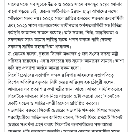
সালের মধ্যে সব সূচকে উন্নত ও ২০৪১ সালে বঙ্গবন্ধুর স্বপ্নের সোনার
বাংলা গড়তে চাই। এজন্য অর্থনৈতিক উন্নয়ন ছাড়া আমাদের লক্ষ্যে
পৌঁছানো সম্ভব নয়। ২০২০ সালে জাতির জনকের শততম জন্মবার্ষিকী
এবং ২০২১ সালে বাংলাদেশের স্বাধীনতার অর্ধশতবার্ষিকী সহ বিভিন্ন
কর্মসূচী আমাদের সামনে রয়েছে। তাই সততা, নিষ্ঠা, আন্তরিকতা ও
সফলতার সাথে আমার দায়িত্ব যাতে পালন করতে পারি সেজন্য
সকলের সার্বিক সহযোগিতা প্রয়োজন।
ড. মোমেন বলেন, বৃহত্তর সিলেট অঞ্চলের ৫ জন সংসদ সদস্য মন্ত্রী
পরিষদে রয়েছেন। এবার সবচেয়ে বড় সুযোগ আমাদের সামনে। আশা
করি বড় প্রত্যাশা অর্জনে আমরা সক্ষম হবো।
সিলেট চেম্বারের সভাপতি খন্দকার সিপার আহমদের সভাপতিত্বে
বিশেষ অতিথির বক্তৃতায় সিটি মেয়র আরিফুল হক চৌধুরী বলেন,
আমাদের সব প্রত্যাশার কথা মন্ত্রীর জানা আছে। আমরা সম্মিলিতভাবে
সিলেটকে সামনের দিকে নিয়ে যাওয়ার চেষ্টা করবো এবং সিলেটকে
একটি মডেল ও শান্তির নগরী হিসেবে প্রতিষ্ঠিত করবো।
সভাপতির বক্তব্যে সিলেট চেম্বারের সভাপতি খন্দকার সিপার আহমদ
পররাষ্ট্রমন্ত্রীকে অভিনন্দন জানিয়ে বলেন, সিলেট ফিরে প্রথমেই সিলেট
চেম্বারে সংবর্ধনা গ্রহণ করায় সিলেটের ব্যবসায়ীদের পক্ষ আমরা
আপনার প্রতি কৃতজ্ঞতা জানাচ্ছি। আপনার নেতৃত্বে ব্যবসায়ীরা সমৃদ্ধ