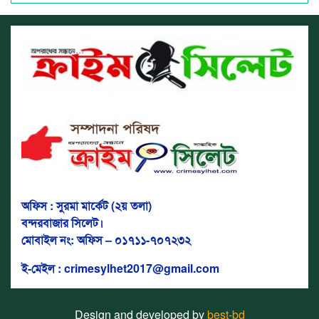
অফিস : সুরমা মার্কেট (২য় তলা)
বন্দরবাজার সিলেট।
মোবাইল নং: অফিস – ০১৭১১-৭০৭২৩২
ই-মেইল : crimesylhet2017@gmail.com
Design and developed by
best-bd