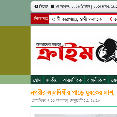
সিলেট
৬ই আগস্ট, ২০২৬ খ্রিস্টাব্দ
|
২২শে শ্রাবণ, ১৪৩৩
খ কোটি টাকা আত্মসাৎ: স্ত্রী কারাগারে, স্বামী পলাতক
শিরোনাম
তাহিরপুরে
াবাজি ও শ্রমিকদের মারধর
নগরীতে কোটি টাকার সম্পত্তি দখলের চে
হোম
জাতীয়
আন্তর্জাতিক
রাজনীতি
জে
নগরীর লালদিঘীর পাড়ে যুবকের লাশ, 
প্রকাশিত: ৭:১১ অপরাহ্ণ, জানুয়ারি ১৩, ২০১৯