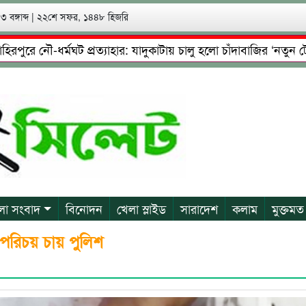
 বঙ্গাব্দ
|
২২শে সফর, ১৪৪৮ হিজরি
 নৌ-ধর্মঘট প্রত্যাহার: যাদুকাটায় চালু হলো চাঁদাবাজির ‘নতুন টোল’!
ষ্টা: গ্রেফতারের পর জামিনে মূক্ত রাসেল, আতঙ্কে পরিবার
প্রেম
লা সংবাদ
বিনোদন
খেলা স্লাইড
সারাদেশ
কলাম
মুক্তমত
পরিচয় চায় পুলিশ