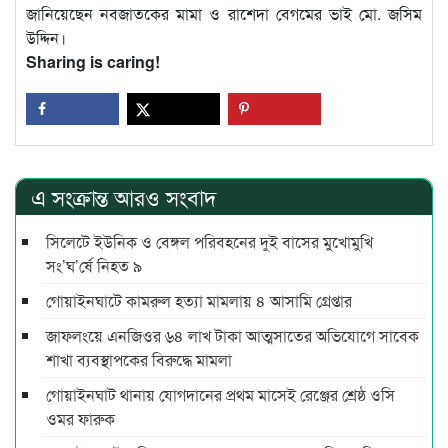
জানিয়েছেন নবজাতকের মামা ও রাশেদা বেগমের ভাই মো. জসিম
উদ্দিন।
Sharing is caring!
এ সংক্রান্ত আরও সংবাদ
সিলেটে ইউনিক ও বেঙ্গল পরিবহনের দুই বাসের মুখোমুখি
সং’ঘ’র্ষে নিহত ৯
গোয়াইনঘাটে কামরুল হত্যা মামলায় ৪ আসামি গ্রেপ্তার
জাফলংয়ে এনজিওর ৬৪ লাখ টাকা আত্মসাতের অভিযোগে সাবেক
শাখা ব্যবস্থাপকের বিরুদ্ধে মামলা
গোয়াইনঘাট থানায় যোগদানের প্রথম মাসেই রেঞ্জের শ্রেষ্ঠ ওসি
ওমর ফারুক