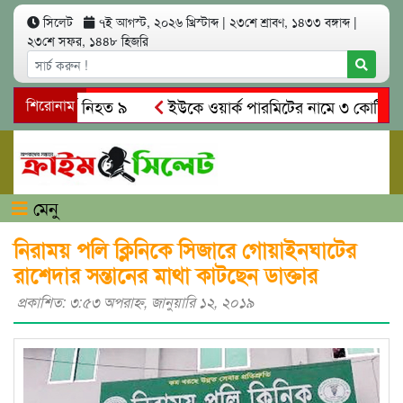
সিলেট
৭ই আগস্ট, ২০২৬ খ্রিস্টাব্দ
|
২৩শে শ্রাবণ, ১৪৩৩ বঙ্গাব্দ
|
২৩শে সফর, ১৪৪৮ হিজরি
 সং’ঘ’র্ষে নিহত ৯
শিরোনাম
ইউকে ওয়ার্ক পারমিটের নামে ৩ কোটি ৬০ লাখ 
কে গ্রেপ্তারের দাবি স্থানীয়দের
গোয়াইনঘাটে আলিম উদ্দিনের নেতৃ
মেনু
নিরাময় পলি ক্লিনিকে সিজারে গোয়াইনঘাটের
রাশেদার সন্তানের মাথা কাটছেন ডাক্তার
প্রকাশিত: ৩:৫৩ অপরাহ্ণ, জানুয়ারি ১২, ২০১৯