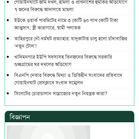
গোয়াইনঘাটে জমি দখল, হামলা ও প্রাণনাশের হুমকির অভিযোগে
৭ জনের বিরুদ্ধে আদালতে মামলা
ইউকে ওয়ার্ক পারমিটের নামে ৩ কোটি ৬০ লাখ কোটি টাকা
আত্মসাৎ: স্ত্রী কারাগারে, স্বামী পলাতক
তাহিরপুরে নৌ-ধর্মঘট প্রত্যাহার: যাদুকাটায় চালু হলো চাঁদাবাজির
‘নতুন টোল’!
খাদিমনগরে ইউপি সদস্যসহ তিনজনের বিরুদ্ধে সরকারি
গুচ্ছগ্রামের ঘর দখলের অভিযোগ
বিএনপি নেতার বিরুদ্ধে মিথ্যা ও ভিত্তিহীন সংবাদের প্রতিবাদে
গোয়াইনঘাট প্রেসক্লাবে সংবাদ সম্মেলন
সিলেটের চোরাচালান সাম্রাজ্যের নতুন নিয়ন্ত্রক কারা?
বিজ্ঞাপন