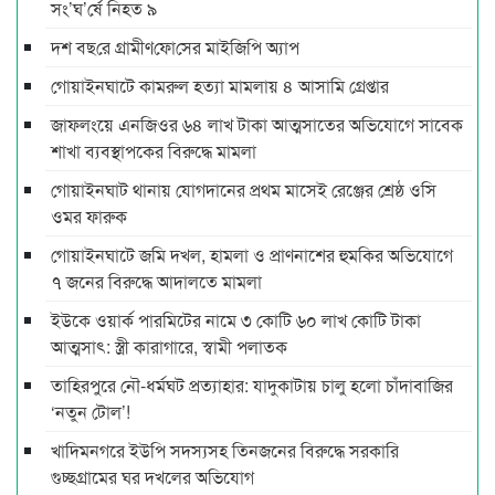
সং’ঘ’র্ষে নিহত ৯
দশ বছ‌রে গ্রামীণ‌ফো‌সের মাইজিপি অ্যাপ
গোয়াইনঘাটে কামরুল হত্যা মামলায় ৪ আসামি গ্রেপ্তার
জাফলংয়ে এনজিওর ৬৪ লাখ টাকা আত্মসাতের অভিযোগে সাবেক
শাখা ব্যবস্থাপকের বিরুদ্ধে মামলা
গোয়াইনঘাট থানায় যোগদানের প্রথম মাসেই রেঞ্জের শ্রেষ্ঠ ওসি
ওমর ফারুক
গোয়াইনঘাটে জমি দখল, হামলা ও প্রাণনাশের হুমকির অভিযোগে
৭ জনের বিরুদ্ধে আদালতে মামলা
ইউকে ওয়ার্ক পারমিটের নামে ৩ কোটি ৬০ লাখ কোটি টাকা
আত্মসাৎ: স্ত্রী কারাগারে, স্বামী পলাতক
তাহিরপুরে নৌ-ধর্মঘট প্রত্যাহার: যাদুকাটায় চালু হলো চাঁদাবাজির
‘নতুন টোল’!
খাদিমনগরে ইউপি সদস্যসহ তিনজনের বিরুদ্ধে সরকারি
গুচ্ছগ্রামের ঘর দখলের অভিযোগ