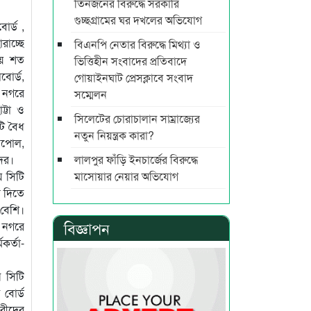
তিনজনের বিরুদ্ধে সরকারি
গুচ্ছগ্রামের ঘর দখলের অভিযোগ
োর্ড ,
াচ্ছে
বিএনপি নেতার বিরুদ্ধে মিথ্যা ও
য়ে শত
ভিত্তিহীন সংবাদের প্রতিবাদে
বোর্ড,
গোয়াইনঘাট প্রেসক্লাবে সংবাদ
ট নগরে
সম্মেলন
্টা ও
সিলেটের চোরাচালান সাম্রাজ্যের
টি বৈধ
নতুন নিয়ন্ত্রক কারা?
িপোল,
দের।
লালপুর ফাঁড়ি ইনচার্জের বিরুদ্ধে
ে সিটি
মাসোয়ার নেয়ার অভিযোগ
র দিতে
 বেশি।
বিজ্ঞাপন
 নগরে
কর্তা-
 সিটি
বোর্ড
রীদের