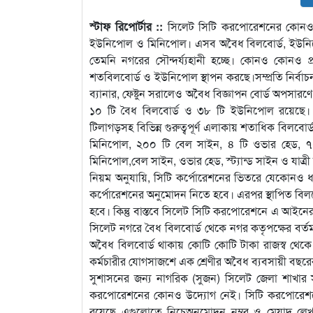
স্টাফ রিপোর্টার ::
সিলেট সিটি করপোরেশনের কোনও প্র
ইউনিপোল ও মিনিপোল। এসব অবৈধ বিলবোর্ড, ইউনিপো
তেমনি নগরের সৌন্দর্য্যহানী হচ্ছে। কোনও কোনও 
শতবিলবোর্ড ও ইউনিপোল স্থাপন করছে।সম্প্রতি নির্বাচন
ব্যানার, ফেষ্টুন সরালেও অবৈধ বিজ্ঞাপন বোর্ড অপসা
১০ টি বৈধ বিলবোর্ড ও ৩৮ টি ইউনিপোল রয়েছে। অথচ
টিলাগড়সহ বিভিন্ন গুরুত্বপূর্ণ এলাকায় শতাধিক বিল
মিনিপোল, ২০০ টি বেল সাইন, ৪ টি ওভার হেড, ৭০ ট
মিনিপোল,বেল সাইন, ওভার হেড, স্ট্যান্ড সাইন ও যাত্
নিয়ম অনুযায়ি, সিটি কর্পোরেশনের ভিতরে যেকোনও ধর
কর্পোরেশনের অনুমোদন নিতে হবে। এরপর স্থাপিত বিলবোর
হবে। কিন্তু বাস্তবে সিলেট সিটি করপোরেশনে এ আইনের 
সিলেট নগরে বৈধ বিলবোর্ড থেকে নগর কতৃপক্ষের বর
অবৈধ বিলবোর্ড থাকায় কোটি কোটি টাকা রাজস্ব থেকে বঞ
কর্মচারীর যোগসাজশে এক শ্রেণীর অবৈধ ব্যবসায়ী বছরে
সুশাসনের জন্য নাগরিক (সুজন) সিলেট জেলা শাখার 
করপোরেশনের কোনও উদ্যোগ নেই। সিটি করপোরেশনের উ
রয়েছে এগুলোতে নিচেঅনুমোদন নম্বর ও মেয়াদ লেখা