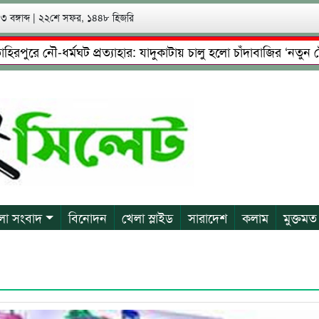
 বঙ্গাব্দ
|
২২শে সফর, ১৪৪৮ হিজরি
ে নৌ-ধর্মঘট প্রত্যাহার: যাদুকাটায় চালু হলো চাঁদাবাজির ‘নতুন টোল’!
েষ্টা: গ্রেফতারের পর জামিনে মূক্ত রাসেল, আতঙ্কে পরিবার
প্রে
লা সংবাদ
বিনোদন
খেলা স্লাইড
সারাদেশ
কলাম
মুক্তমত