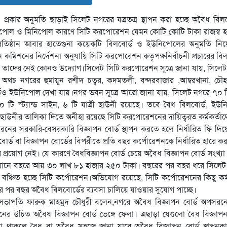
কার অনুমতি ছাড়াই সিলেট নগরের যত্রতত্র স্থাপন করা হচ্ছে অবৈধ বিলব
ল ও মিনিপোল কারণে সিটি করপোরেশন যেমন কোটি কোটি টাকা রাজস্ব হার
প্রতিষ্ঠান আবার হাতেগুনা কয়েকটি বিলবোর্ড ও ইউনিপোলের অনুমতি নি
 কমিশনের নির্দেশনা অনুযায়ি সিটি করপোরেশন কতৃপক্ষনির্বাচনী প্রচারের বিল
রণে তাদের নেই কোনও উদ্যোগ।সিলেট সিটি করপোরেশন সূত্রে জানা যায়, সিলে
 নগরের হুমায়ূন রশীদ চত্বর, কদমতলী, বন্দরবাজার ,আম্বরখানা, চৌহাট
বোর্ডও ইউনিপোল দেখা যায়।নগর ভবন সূত্রে আরো জানা যায়, সিলেট নগরে ৭০ 
ি স্ট্যান্ড সাইন, ৬ টি যাত্রী ছাউনী রয়েছে। তবে বৈধ বিলবোর্ড, ইউন
রী ছাউনীর তালিকা দিতে অনীহা রয়েছে সিটি করপোরেশনের দায়িত্বরত কর্মকর্তা
নের সরকারি-বেসরকারি বিজ্ঞাপন বোর্ড স্থাপন করতে হলে নির্ধারিত ফি দিয়
্ড বা বিজ্ঞাপন বোর্ডের বিপরীতে প্রতি বছর কর্পোরেশনকে নির্ধারিত হারে ক
প্রয়োগ নেই। যে কারণে বৈধবিজ্ঞাপন বোর্ড চেয়ে অবৈধ বিজ্ঞাপন বোর্ড সংখ্যা
্তমানে বছরে আয় ৩০ লাখ ৮১ হাজার ২৫০ টাকা। বছরের পর বছর ধরে সিলেট
্চিত হচ্ছে সিটি কর্পোরেশন।অভিযোগ রয়েছে, সিটি কর্পোরেশনের কিছু কর্ম
র পর বছর অবৈধ বিলবোর্ডের ব্যবসা চালিয়ে যাওয়ার সুযোগ পাচ্ছে।
সভাপতি ফারুক মাহমুদ চৌধুরী বলেন,নগরে অবৈধ বিজ্ঞাপন বোর্ড অপসরনে
চিত অবৈধ বিজ্ঞাপন বোর্ড ভেঙ্গে ফেলা। এছাড়া যেগুলো বৈধ বিজ্ঞাপন 
 থাকলে বৈধ বা অবৈধ সহজে জানা যাবে।অবৈধ বিজ্ঞাপন বোর্ড স্থাপনকা