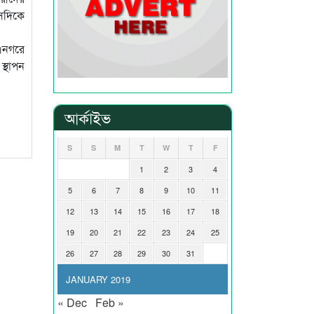
সেদিকে
।নগরে
স্থাপন
আর্কাইভ
S
S
M
T
W
T
F
1
2
3
4
5
6
7
8
9
10
11
12
13
14
15
16
17
18
19
20
21
22
23
24
25
26
27
28
29
30
31
JANUARY 2019
« Dec
Feb »