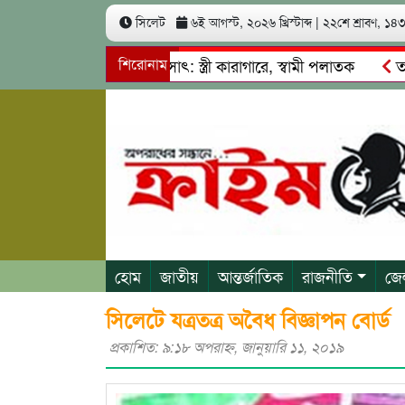
সিলেট
৬ই আগস্ট, ২০২৬ খ্রিস্টাব্দ
|
২২শে শ্রাবণ, ১৪৩৩
খ কোটি টাকা আত্মসাৎ: স্ত্রী কারাগারে, স্বামী পলাতক
শিরোনাম
তাহিরপুর
াবাজি ও শ্রমিকদের মারধর
নগরীতে কোটি টাকার সম্পত্তি দখলের চ
হোম
জাতীয়
আন্তর্জাতিক
রাজনীতি
জে
সিলেটে যত্রতত্র অবৈধ বিজ্ঞাপন বোর্ড
প্রকাশিত: ৯:১৮ অপরাহ্ণ, জানুয়ারি ১১, ২০১৯