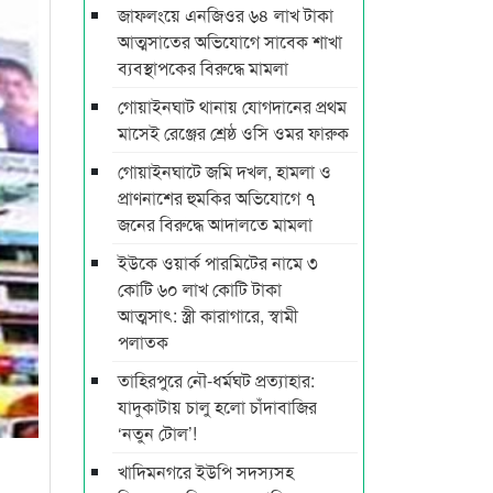
জাফলংয়ে এনজিওর ৬৪ লাখ টাকা
আত্মসাতের অভিযোগে সাবেক শাখা
ব্যবস্থাপকের বিরুদ্ধে মামলা
গোয়াইনঘাট থানায় যোগদানের প্রথম
মাসেই রেঞ্জের শ্রেষ্ঠ ওসি ওমর ফারুক
গোয়াইনঘাটে জমি দখল, হামলা ও
প্রাণনাশের হুমকির অভিযোগে ৭
জনের বিরুদ্ধে আদালতে মামলা
ইউকে ওয়ার্ক পারমিটের নামে ৩
কোটি ৬০ লাখ কোটি টাকা
আত্মসাৎ: স্ত্রী কারাগারে, স্বামী
পলাতক
তাহিরপুরে নৌ-ধর্মঘট প্রত্যাহার:
যাদুকাটায় চালু হলো চাঁদাবাজির
‘নতুন টোল’!
খাদিমনগরে ইউপি সদস্যসহ