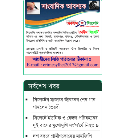
সর্বশেষ খবর
সিলেটের মাজারে জীবনের শেষ গান
গাইলেন ভৈরবী
সিলেটে ইউনিক ও বেঙ্গল পরিবহনের
দুই বাসের মুখোমুখি সং’ঘ’র্ষে নিহত ৯
দশ বছ‌রে গ্রামীণ‌ফো‌সের মাইজিপি