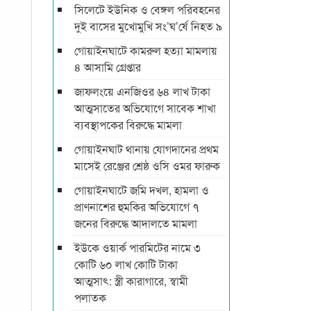
সিলেটে ইউনিক ও বেঙ্গল পরিবহনের
দুই বাসের মুখোমুখি সং’ঘ’র্ষে নিহত ৯
গোয়াইনঘাটে কামরুল হত্যা মামলায়
৪ আসামি গ্রেপ্তার
জাফলংয়ে এনজিওর ৬৪ লাখ টাকা
আত্মসাতের অভিযোগে সাবেক শাখা
ব্যবস্থাপকের বিরুদ্ধে মামলা
গোয়াইনঘাট থানায় যোগদানের প্রথম
মাসেই রেঞ্জের শ্রেষ্ঠ ওসি ওমর ফারুক
গোয়াইনঘাটে জমি দখল, হামলা ও
প্রাণনাশের হুমকির অভিযোগে ৭
জনের বিরুদ্ধে আদালতে মামলা
ইউকে ওয়ার্ক পারমিটের নামে ৩
কোটি ৬০ লাখ কোটি টাকা
আত্মসাৎ: স্ত্রী কারাগারে, স্বামী
পলাতক