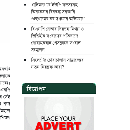
খাদিমনগরে ইউপি সদস্যসহ
তিনজনের বিরুদ্ধে সরকারি
গুচ্ছগ্রামের ঘর দখলের অভিযোগ
বিএনপি নেতার বিরুদ্ধে মিথ্যা ও
ভিত্তিহীন সংবাদের প্রতিবাদে
গোয়াইনঘাট প্রেসক্লাবে সংবাদ
সম্মেলন
সিলেটের চোরাচালান সাম্রাজ্যের
নতুন নিয়ন্ত্রক কারা?
ইনঘাট
জেলাকে
াচ্ছে।
বিজ্ঞাপন
িএনপি
র সেই
ান পদে
্বমহলে
শিক্ষণ