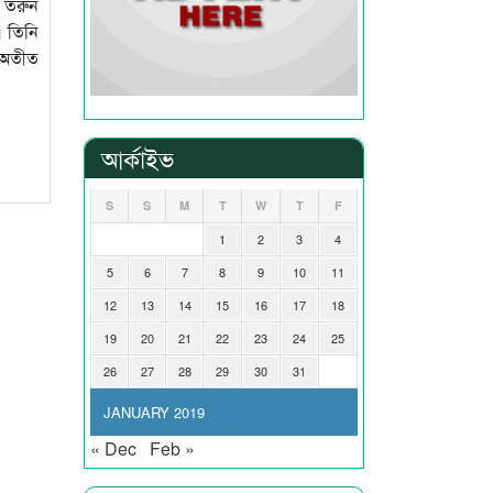
ন তরুন
। তিনি
 অতীত
আর্কাইভ
S
S
M
T
W
T
F
1
2
3
4
5
6
7
8
9
10
11
12
13
14
15
16
17
18
19
20
21
22
23
24
25
26
27
28
29
30
31
JANUARY 2019
« Dec
Feb »