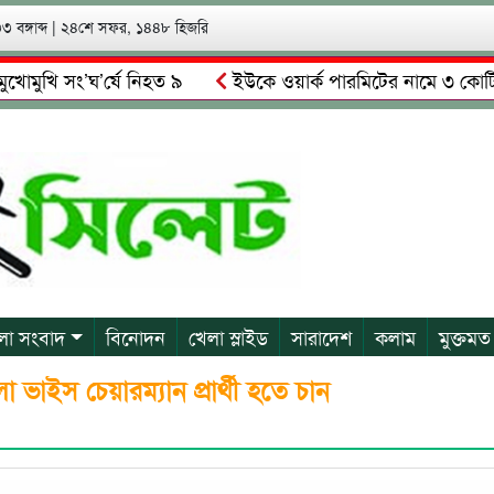
 বঙ্গাব্দ
|
২৪শে সফর, ১৪৪৮ হিজরি
ি সং’ঘ’র্ষে নিহত ৯
ইউকে ওয়ার্ক পারমিটের নামে ৩ কোটি ৬০ লাখ
লকে গ্রেপ্তারের দাবি স্থানীয়দের
গোয়াইনঘাটে আলিম উদ্দিনের নেত
লা সংবাদ
বিনোদন
খেলা স্লাইড
সারাদেশ
কলাম
মুক্তমত
ভাইস চেয়ারম্যান প্রার্থী হতে চান