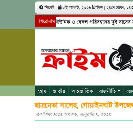
সিলেট
৮ই আগস্ট, ২০২৬ খ্রিস্টাব্দ
|
২৪শে শ্রাবণ, ১৪৩৩
সিলেটে ইউনিক ও বেঙ্গল পরিবহনের দুই বাসের মুখোমুখ
শিরোনাম
গোয়াইনঘাটে প্রেমের ফাঁদে তরুণী পাচার: মাদকাসক্ত রিমা
হোম
জাতীয়
আন্তর্জাতিক
রাজনীতি
জে
ছাত্রনেতা সালেহ, গোয়াইনঘাট উপজেলা 
প্রকাশিত: ৯:৩৬ অপরাহ্ণ, জানুয়ারি ৯, ২০১৯