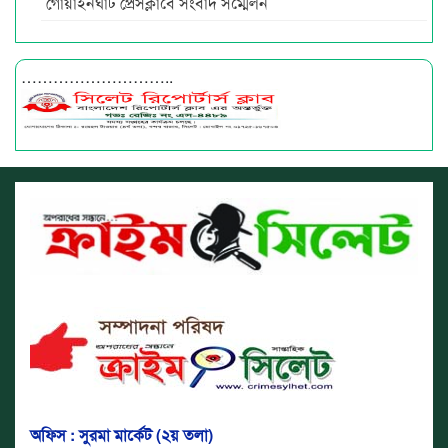
গোয়াইনঘাট প্রেসক্লাবে সংবাদ সম্মেলন
………………………..
অফিস : সুরমা মার্কেট (২য় তলা)