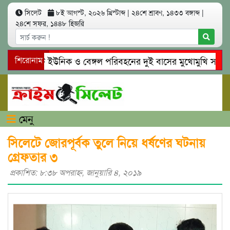
সিলেট
৮ই আগস্ট, ২০২৬ খ্রিস্টাব্দ
|
২৪শে শ্রাবণ, ১৪৩৩ বঙ্গাব্দ
|
২৪শে সফর, ১৪৪৮ হিজরি
সিলেটে ইউনিক ও বেঙ্গল পরিবহনের দুই বাসের মুখোমুখি সং’ঘ’র্ষে
শিরোনাম
গোয়াইনঘাটে প্রেমের ফাঁদে তরুণী পাচার: মাদকাসক্ত রিমালকে গ্রেপ্তা
মেনু
সিলেটে জোরপূর্বক তুলে নিয়ে ধর্ষণের ঘটনায়
গ্রেফতার ৩
প্রকাশিত: ৮:৩৮ অপরাহ্ণ, জানুয়ারি ৪, ২০১৯