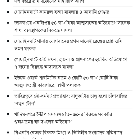
দশ বছ‌রে গ্রামীণ‌ফো‌সের মাইজিপি অ্যাপ
গোয়াইনঘাটে কামরুল হত্যা মামলায় ৪ আসামি গ্রেপ্তার
জাফলংয়ে এনজিওর ৬৪ লাখ টাকা আত্মসাতের অভিযোগে সাবেক
শাখা ব্যবস্থাপকের বিরুদ্ধে মামলা
গোয়াইনঘাট থানায় যোগদানের প্রথম মাসেই রেঞ্জের শ্রেষ্ঠ ওসি
ওমর ফারুক
গোয়াইনঘাটে জমি দখল, হামলা ও প্রাণনাশের হুমকির অভিযোগে
৭ জনের বিরুদ্ধে আদালতে মামলা
ইউকে ওয়ার্ক পারমিটের নামে ৩ কোটি ৬০ লাখ কোটি টাকা
আত্মসাৎ: স্ত্রী কারাগারে, স্বামী পলাতক
তাহিরপুরে নৌ-ধর্মঘট প্রত্যাহার: যাদুকাটায় চালু হলো চাঁদাবাজির
‘নতুন টোল’!
খাদিমনগরে ইউপি সদস্যসহ তিনজনের বিরুদ্ধে সরকারি
গুচ্ছগ্রামের ঘর দখলের অভিযোগ
বিএনপি নেতার বিরুদ্ধে মিথ্যা ও ভিত্তিহীন সংবাদের প্রতিবাদে