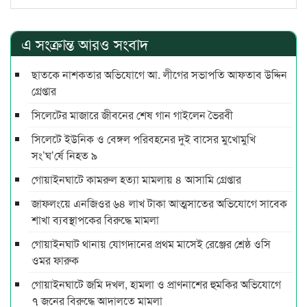
এ সংক্রান্ত আরও সংবাদ
ছাতকে নাশকতার অভিযোগে আ. লীগের সভাপ‌তি আফতাব উদ্দিন
গ্রেপ্তার
সিলেটের মাজারে জীবনের শেষ গান গাইলেন ভৈরবী
সিলেটে ইউনিক ও বেঙ্গল পরিবহনের দুই বাসের মুখোমুখি
সং’ঘ’র্ষে নিহত ৯
গোয়াইনঘাটে কামরুল হত্যা মামলায় ৪ আসামি গ্রেপ্তার
জাফলংয়ে এনজিওর ৬৪ লাখ টাকা আত্মসাতের অভিযোগে সাবেক
শাখা ব্যবস্থাপকের বিরুদ্ধে মামলা
গোয়াইনঘাট থানায় যোগদানের প্রথম মাসেই রেঞ্জের শ্রেষ্ঠ ওসি
ওমর ফারুক
গোয়াইনঘাটে জমি দখল, হামলা ও প্রাণনাশের হুমকির অভিযোগে
৭ জনের বিরুদ্ধে আদালতে মামলা