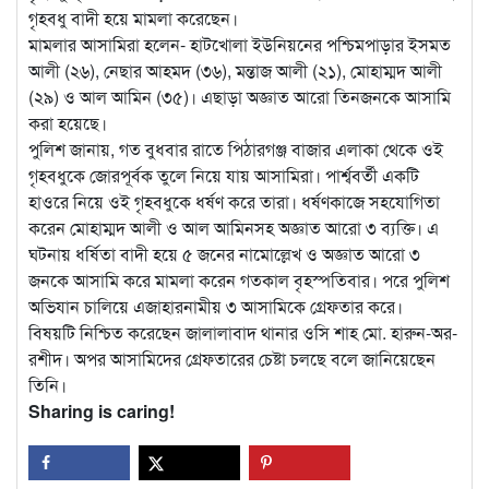
গৃহবধু বাদী হয়ে মামলা করেছেন।
মামলার আসামিরা হলেন- হাটখোলা ইউনিয়নের পশ্চিমপাড়ার ইসমত
আলী (২৬), নেছার আহমদ (৩৬), মন্তাজ আলী (২১), মোহাম্মদ আলী
(২৯) ও আল আমিন (৩৫)। এছাড়া অজ্ঞাত আরো তিনজনকে আসামি
করা হয়েছে।
পুলিশ জানায়, গত বুধবার রাতে পিঠারগঞ্জ বাজার এলাকা থেকে ওই
গৃহবধুকে জোরপূর্বক তুলে নিয়ে যায় আসামিরা। পার্শ্ববর্তী একটি
হাওরে নিয়ে ওই গৃহবধুকে ধর্ষণ করে তারা। ধর্ষণকাজে সহযোগিতা
করেন মোহাম্মদ আলী ও আল আমিনসহ অজ্ঞাত আরো ৩ ব্যক্তি। এ
ঘটনায় ধর্ষিতা বাদী হয়ে ৫ জনের নামোল্লেখ ও অজ্ঞাত আরো ৩
জনকে আসামি করে মামলা করেন গতকাল বৃহস্পতিবার। পরে পুলিশ
অভিযান চালিয়ে এজাহারনামীয় ৩ আসামিকে গ্রেফতার করে।
বিষয়টি নিশ্চিত করেছেন জালালাবাদ থানার ওসি শাহ মো. হারুন-অর-
রশীদ। অপর আসামিদের গ্রেফতারের চেষ্টা চলছে বলে জানিয়েছেন
তিনি।
Sharing is caring!