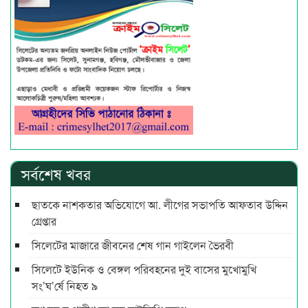
সর্বশেষ খবর
ছাতকে নাশকতার অভিযোগে আ. লীগের সভাপ‌তি আফতাব উদ্দিন
গ্রেপ্তার
সিলেটের মাজারে জীবনের শেষ গান গাইলেন ভৈরবী
সিলেটে ইউনিক ও বেঙ্গল পরিবহনের দুই বাসের মুখোমুখি
সং’ঘ’র্ষে নিহত ৯