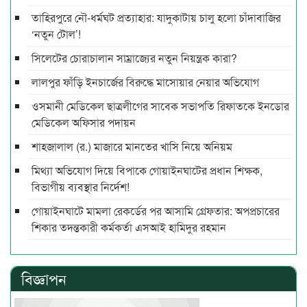
তাহিরপুরে নৌ-ধর্মঘট প্রত্যাহার: যাদুকাটায় চালু হলো চাঁদাবাজির
‘নতুন টোল’!
সিলেটের চোরাচালান সাম্রাজ্যের নতুন নিয়ন্ত্রক কারা?
লালপুর ফাঁড়ি ইনচার্জের বিরুদ্ধে মাসোয়ার নেয়ার অভিযোগ
ওসমানী মেডিকেল ছাত্রলীগের সাবেক সভাপতি রিফাতকে ইনডোর
মেডিকেল অফিসার পদায়ন
শাহজালাল (র.) মাজারে মানতের খাসি নিয়ে অনিয়ম
মিথ্যা অভিযোগ দিয়ে বিপাকে গোয়াইনঘাটের প্রধান শিক্ষক,
বিভাগীয় ব্যবস্থার নির্দেশ!
গোয়াইনঘাটে মামলা রেকর্ডের পর আসামি গ্রেফতার: অপপ্রচারের
শিকার তদন্তকারী কর্মকর্তা এসআই হামিদুর রহমান
বিজ্ঞাপন