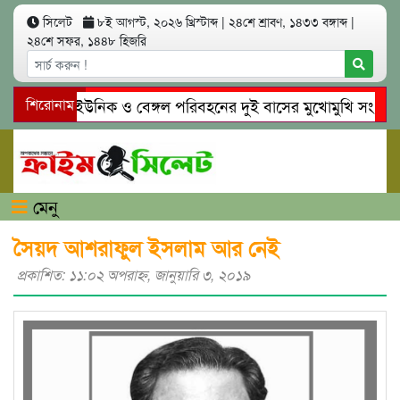
সিলেট
৮ই আগস্ট, ২০২৬ খ্রিস্টাব্দ
|
২৪শে শ্রাবণ, ১৪৩৩ বঙ্গাব্দ
|
২৪শে সফর, ১৪৪৮ হিজরি
সিলেটে ইউনিক ও বেঙ্গল পরিবহনের দুই বাসের মুখোমুখি সং’ঘ’র্ষে 
শিরোনাম
গোয়াইনঘাটে প্রেমের ফাঁদে তরুণী পাচার: মাদকাসক্ত রিমালকে গ্রেপ্তার
মেনু
সৈয়দ আশরাফুল ইসলাম আর নেই
প্রকাশিত: ১১:০২ অপরাহ্ণ, জানুয়ারি ৩, ২০১৯