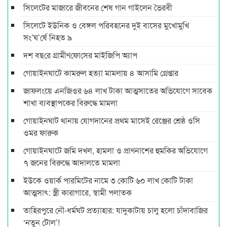
সিলেটের মাজারে জীবনের শেষ গান গাইলেন ভৈরবী
সিলেটে ইউনিক ও বেঙ্গল পরিবহনের দুই বাসের মুখোমুখি
সং’ঘ’র্ষে নিহত ৯
দশ বছ‌রে গ্রামীণ‌ফো‌সের মাইজিপি অ্যাপ
গোয়াইনঘাটে কামরুল হত্যা মামলায় ৪ আসামি গ্রেপ্তার
জাফলংয়ে এনজিওর ৬৪ লাখ টাকা আত্মসাতের অভিযোগে সাবেক
শাখা ব্যবস্থাপকের বিরুদ্ধে মামলা
গোয়াইনঘাট থানায় যোগদানের প্রথম মাসেই রেঞ্জের শ্রেষ্ঠ ওসি
ওমর ফারুক
গোয়াইনঘাটে জমি দখল, হামলা ও প্রাণনাশের হুমকির অভিযোগে
৭ জনের বিরুদ্ধে আদালতে মামলা
ইউকে ওয়ার্ক পারমিটের নামে ৩ কোটি ৬০ লাখ কোটি টাকা
আত্মসাৎ: স্ত্রী কারাগারে, স্বামী পলাতক
তাহিরপুরে নৌ-ধর্মঘট প্রত্যাহার: যাদুকাটায় চালু হলো চাঁদাবাজির
‘নতুন টোল’!