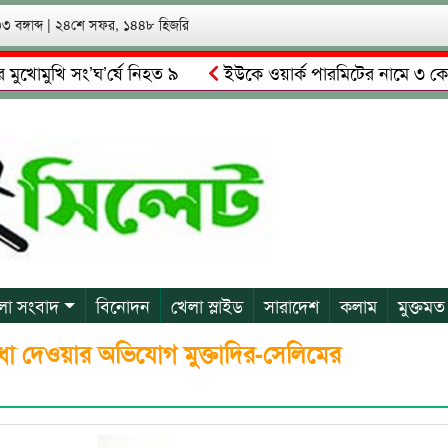
 বঙ্গাব্দ
|
২৪শে সফর, ১৪৪৮ হিজরি
ুখি সং’ঘ’র্ষে নিহত ৯
ইউকে ওয়ার্ক পারমিটের নামে ৩ কোটি ৬০ 
িমালকে গ্রেপ্তারের দাবি স্থানীয়দের
গোয়াইনঘাটে আলিম উদ্দিনের 
লা সংবাদ
বিনোদন
খেলা স্লাইড
সারাদেশ
কলাম
মুক্তমত
বাধা দেওয়ার অভিযোগ মুক্তাদির-সেলিমের