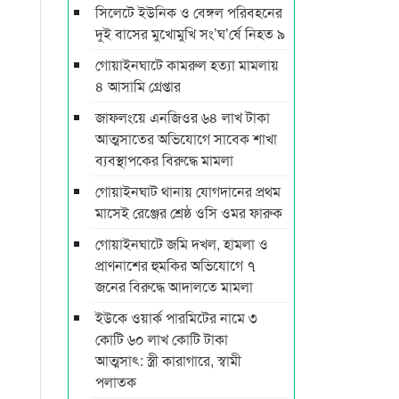
সিলেটে ইউনিক ও বেঙ্গল পরিবহনের
দুই বাসের মুখোমুখি সং’ঘ’র্ষে নিহত ৯
গোয়াইনঘাটে কামরুল হত্যা মামলায়
৪ আসামি গ্রেপ্তার
জাফলংয়ে এনজিওর ৬৪ লাখ টাকা
আত্মসাতের অভিযোগে সাবেক শাখা
ব্যবস্থাপকের বিরুদ্ধে মামলা
গোয়াইনঘাট থানায় যোগদানের প্রথম
মাসেই রেঞ্জের শ্রেষ্ঠ ওসি ওমর ফারুক
গোয়াইনঘাটে জমি দখল, হামলা ও
প্রাণনাশের হুমকির অভিযোগে ৭
জনের বিরুদ্ধে আদালতে মামলা
ইউকে ওয়ার্ক পারমিটের নামে ৩
কোটি ৬০ লাখ কোটি টাকা
আত্মসাৎ: স্ত্রী কারাগারে, স্বামী
পলাতক