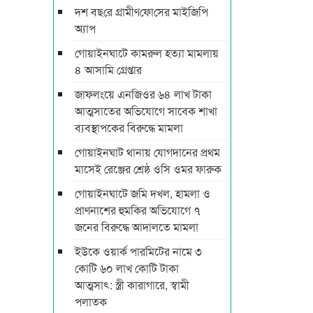
দশ বছ‌রে গ্রামীণ‌ফো‌সের মাইজিপি
অ্যাপ
গোয়াইনঘাটে কামরুল হত্যা মামলায়
৪ আসামি গ্রেপ্তার
জাফলংয়ে এনজিওর ৬৪ লাখ টাকা
আত্মসাতের অভিযোগে সাবেক শাখা
ব্যবস্থাপকের বিরুদ্ধে মামলা
গোয়াইনঘাট থানায় যোগদানের প্রথম
মাসেই রেঞ্জের শ্রেষ্ঠ ওসি ওমর ফারুক
গোয়াইনঘাটে জমি দখল, হামলা ও
প্রাণনাশের হুমকির অভিযোগে ৭
জনের বিরুদ্ধে আদালতে মামলা
ইউকে ওয়ার্ক পারমিটের নামে ৩
কোটি ৬০ লাখ কোটি টাকা
আত্মসাৎ: স্ত্রী কারাগারে, স্বামী
পলাতক