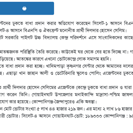
🖶
েন্টদের ঢুকতে বাধা প্রদান করার অভিযোগ করেছেন সিলেট-১ আসনে বিএ
ও সিলেট-৪ আসনে বিএনপি ও ঐক্যফ্রন্ট মনোনীত প্রার্থী দিলদার হোসেন সেলিম।
 সরকারি পাইলট উচ্চ বিদ্যালয় কেন্দ্র পরিদর্শনে এসে সাংবাদিকদের কা
 আতঙ্কজনক পরিস্থিতি তৈরি করেছে। কাউকেই ঘর থেকে বের হতে দিচ্ছে না।
ে বেড়িয়েছে। আতঙ্কের কারণে এখনো ভোটকেন্দ্রে লোক সমাগম হয়নি।
কতে বাধা প্রদান করা হচ্ছে। খাদিমপাড়া কৃষ্ণনগর সেন্টার থেকে আমাদের দল
ে। এছাড়া খান জাহান আলী ও ভেটেরিনারি স্কুলেও পোলিং এজেন্টদের ঢুকত
র্থী দিলদার হোসেন সেলিমের এজেন্টকে কেন্দ্রে ঢুকতে বাধা প্রদান ও যারা কে
 করেন তিনি। গোয়াইনঘাট উপজেলার মনাইকান্দি মাদ্রাসা-পশ্চিম জাফলং
োগ কার হয়েছে। কোম্পানিগঞ্জ-জৈন্দাপুরেও একি অবস্তা।
নে মোট ভোটার সংখ্যা ৫ লাখ ৪৪ হাজার ২১৯ জন। এর মধ্যে ২ লাখ ৮৬ হাজা
ারী ভোটার। সিলেট-৪ আসনে গোয়াইনঘাট-ভোট: ১৮৯০০০ কোম্পানিগঞ্জ : 