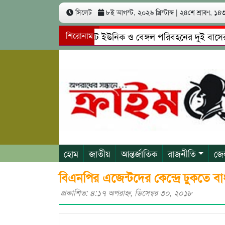
সিলেট
৮ই আগস্ট, ২০২৬ খ্রিস্টাব্দ
|
২৪শে শ্রাবণ, ১৪৩৩
সিলেটে ইউনিক ও বেঙ্গল পরিবহনের দুই বাসের মুখোম
শিরোনাম
গোয়াইনঘাটে প্রেমের ফাঁদে তরুণী পাচার: মাদকাসক্ত র
হোম
জাতীয়
আন্তর্জাতিক
রাজনীতি
জে
বিএনপির এজেন্টদের কেন্দ্রে ঢুকতে 
প্রকাশিত: ৪:১৭ অপরাহ্ণ, ডিসেম্বর ৩০, ২০১৮