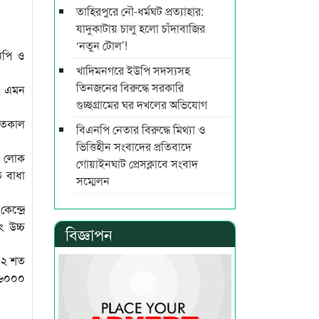
তাহিরপুরে নৌ-ধর্মঘট প্রত্যাহার:
যাদুকাটায় চালু হলো চাঁদাবাজির
‘নতুন টোল’!
নপি ও
খাদিমনগরে ইউপি সদস্যসহ
তিনজনের বিরুদ্ধে সরকারি
ছে এমন
গুচ্ছগ্রামের ঘর দখলের অভিযোগ
 গতকাল
বিএনপি নেতার বিরুদ্ধে মিথ্যা ও
ভিত্তিহীন সংবাদের প্রতিবাদে
ের লোক
গোয়াইনঘাট প্রেসক্লাবে সংবাদ
ে বাধা
সম্মেলন
ন্দ্রে
 উচ্চ
বিজ্ঞাপন
র ২ শত
৯৬০০০