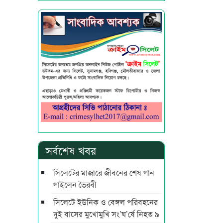
সর্বশেষ খবর
সিলেটের মাজারে জীবনের শেষ গান
গাইলেন ভৈরবী
সিলেটে ইউনিক ও বেঙ্গল পরিবহনের
দুই বাসের মুখোমুখি সং’ঘ’র্ষে নিহত ৯