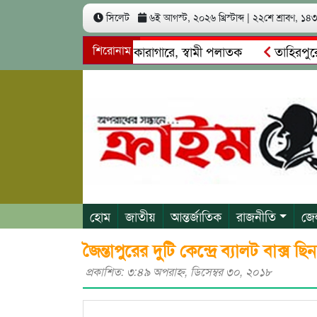
সিলেট
৬ই আগস্ট, ২০২৬ খ্রিস্টাব্দ
|
২২শে শ্রাবণ, ১৪৩৩
 টাকা আত্মসাৎ: স্ত্রী কারাগারে, স্বামী পলাতক
শিরোনাম
তাহিরপুরে নৌ-ধর
ও শ্রমিকদের মারধর
নগরীতে কোটি টাকার সম্পত্তি দখলের চেষ্টা: 
হোম
জাতীয়
আন্তর্জাতিক
রাজনীতি
জে
জৈন্তাপুরের দুটি কেন্দ্রে ব্যালট বাক্স ছ
প্রকাশিত: ৩:৪৯ অপরাহ্ণ, ডিসেম্বর ৩০, ২০১৮