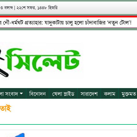
 বঙ্গাব্দ
|
২২শে সফর, ১৪৪৮ হিজরি
্মঘট প্রত্যাহার: যাদুকাটায় চালু হলো চাঁদাবাজির ‘নতুন টোল’!
সি
গ্রেফতারের পর জামিনে মূক্ত রাসেল, আতঙ্কে পরিবার
প্রেম, প্র
লা সংবাদ
বিনোদন
খেলা স্লাইড
সারাদেশ
কলাম
মুক্তমত
িনতাই