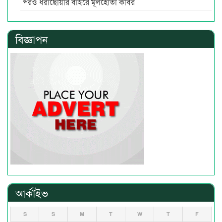
পরও ধরাছোঁয়ার বাইরে মূলহোতা কবির
বিজ্ঞাপন
আর্কাইভ
S
S
M
T
W
T
F