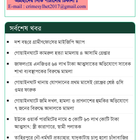
সর্বশেষ খবর
দশ বছ‌রে গ্রামীণ‌ফো‌সের মাইজিপি অ্যাপ
গোয়াইনঘাটে কামরুল হত্যা মামলায় ৪ আসামি গ্রেপ্তার
জাফলংয়ে এনজিওর ৬৪ লাখ টাকা আত্মসাতের অভিযোগে সাবেক
শাখা ব্যবস্থাপকের বিরুদ্ধে মামলা
গোয়াইনঘাট থানায় যোগদানের প্রথম মাসেই রেঞ্জের শ্রেষ্ঠ ওসি
ওমর ফারুক
গোয়াইনঘাটে জমি দখল, হামলা ও প্রাণনাশের হুমকির অভিযোগে
৭ জনের বিরুদ্ধে আদালতে মামলা
ইউকে ওয়ার্ক পারমিটের নামে ৩ কোটি ৬০ লাখ কোটি টাকা
আত্মসাৎ: স্ত্রী কারাগারে, স্বামী পলাতক
তাহিরপুরে নৌ-ধর্মঘট প্রত্যাহার: যাদুকাটায় চালু হলো চাঁদাবাজির