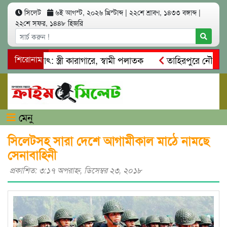
সিলেট
৬ই আগস্ট, ২০২৬ খ্রিস্টাব্দ
|
২২শে শ্রাবণ, ১৪৩৩ বঙ্গাব্দ
|
২২শে সফর, ১৪৪৮ হিজরি
আত্মসাৎ: স্ত্রী কারাগারে, স্বামী পলাতক
শিরোনাম
তাহিরপুরে নৌ-ধর্মঘট প
মিকদের মারধর
নগরীতে কোটি টাকার সম্পত্তি দখলের চেষ্টা: গ্রেফ
মেনু
সিলেটসহ সারা দেশে আগামীকাল মাঠে নামছে
সেনাবাহিনী
প্রকাশিত: ৩:১৭ অপরাহ্ণ, ডিসেম্বর ২৩, ২০১৮