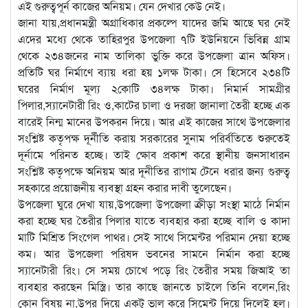
এই গুরুত্বপূর্ন কাজের অনিয়ম। যেন দেখার কেউ নেই।
জানা যায়,প্রধানমন্ত্রী অগ্রাধিকার প্রকল্পে যাদের জমি আছে ঘর নেই
এদের মধ্যে থেকে তাহিরপুর উপজেলা ৭টি ইউনিয়নে ভিবিন্ন গ্রাম
থেকে ২৩৪জনের নাম তালিকা ভুক্তি করে উপজেলা ত্রান অফিস।
প্রতিটি ঘর নির্মাণে ব্যায় ধরা হয় ১লক্ষ টাকা। সে হিসেবে ২৩৪টি
ঘরের নির্মাণ মূল্য ২কোটি ৩৪লক্ষ টাকা। নিমার্ন সামগ্রীর
পিলার,স্যানেটারী রিং ও,কাটের চালা ও দরজা জানালা তৈরী হচ্ছে এক
বারেই নিন্ম মানের উপকরন দিয়ে। আর এই কাজের সাথে উপজেলার
সংশ্লিষ্ট কতৃপক্ষ দূর্নীতি করায় সরকারের সুনাম পরির্বতিতে শুরুতেই
দূর্নামে পরিনত হচ্ছে। তাই ক্ষোব প্রকাশ করে স্থানীয় জনসাধারন
সংশ্লিষ্ট কতৃপক্ষে অনিয়ম আর দূনীতির রাগাম টেনে ধরার জন্য গুরুত্ব
সহকারে প্রয়োজনীয় ব্যবস্থা গ্রহন করার দাবী তুলেছেন।
উপজেলা ঘুরে দেখা যায়,উপজেলা উপজেলা ক্রীড়া সংস্থা মাঠে নির্মান
করা হচ্ছে ঘর তৈরীর পিলার যাতে ব্যবহার করা হচ্ছে বালি ও কাদা
মাটি মিশ্রিত সিংগেল পাথর। সেই সাথে সিমেন্টর পরিমান দেয়া হচ্ছে
কম। আর উপজেলা পরিষদ ভবনের সামনে নির্মান করা হচ্ছে
স্যানেটারী রিং। সে সময় চোখে পড়ে রিং তৈরীর সময় জিআই তা
ব্যবহার করছেন মিস্ত্রি। তার কাছে জানতে চাইলে তিনি বলেন,রিং
কোন বিষয় না,উপর দিয়ে একটু ভাল করে সিমেন্ট দিয়ে দিলেই হল।