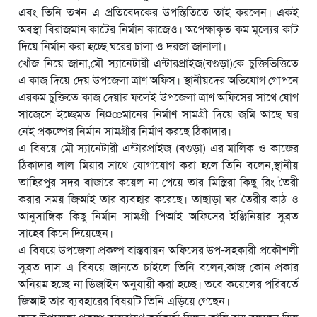
এবং তিনি তখন এ প্রতিবেদকের উপস্তিতিতে তাই করলেন। একই
অবস্থা বিরাজমান কাটের নির্মান কাজেও। অপেক্ষাকৃত কম মূল্যের কাট
দিয়ে নির্মান করা হচ্ছে ঘরের চালা ও দরজা জানালা।
খোঁজ নিয়ে জানা,মৌ স্যানেটারী এন্টারপ্রাইজ(বগুড়া)কে চুক্তিভিত্তিতে
এ কাজ দিয়ে দেয় উপজেলা ত্রাণ অফিস। স্থানীয়দের অভিযোগ গোপনে
এরকম চুক্তিতে কাজ দেয়ার ফলেই উপজেলা ত্রাণ অফিসের সাথে যোগ
সাজেসে ইচ্ছেমত নি¤œমানের নির্মাণ সামগ্রী দিয়ে জমি আছে ঘর
নেই প্রকল্পের নির্মান সামগ্রীর নির্মাণ করছে ঠিকাদার।
এ বিষয়ে মৌ স্যানেটারী এন্টারপ্রাইজ (বগুড়া) এর মালিক ও কাজের
ঠিকাদার লাল মিয়ার সাথে যোগাযোগ করা হলে তিনি বলেন,স্থানীয়
তাহিরপুর সদর বাজারে কয়েল না পেয়ে তার মিস্ত্রিরা কিছু রিং তৈরী
করার সময় জিআই তার ব্যবহার করেছে। তাছাড়া ঘর তৈরীর কাঠ ও
আনুসাঙ্গিক কিছু নির্মান সামগ্রী পিআই অফিসের ইঞ্জিনিয়ার সুব্রত
সাহেব কিনে দিয়েছেন।
এ বিষয়ে উপজেলা প্রকল্প বাস্তবায়ন অফিসের উপ-সহকারী প্রকৌশলী
সুব্রত দাস এ বিষয়ে জানতে চাইলে তিনি বলেন,কাজ কোন প্রকার
অনিয়ম হচ্ছে না ডিজাইন অনুযায়ী করা হচ্ছে। তবে কয়েলের পরিবর্তে
জিআই তার ব্যবহারের বিষয়টি তিনি এড়িয়ে গেছেন।