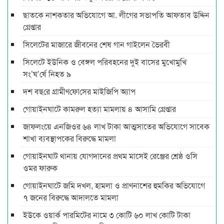
ছাতকে নাশকতার অভিযোগে আ. লীগের সভাপ‌তি আফতাব উদ্দিন
গ্রেপ্তার
সিলেটের মাজারে জীবনের শেষ গান গাইলেন ভৈরবী
সিলেটে ইউনিক ও বেঙ্গল পরিবহনের দুই বাসের মুখোমুখি
সং’ঘ’র্ষে নিহত ৯
দশ বছ‌রে গ্রামীণ‌ফো‌সের মাইজিপি অ্যাপ
গোয়াইনঘাটে কামরুল হত্যা মামলায় ৪ আসামি গ্রেপ্তার
জাফলংয়ে এনজিওর ৬৪ লাখ টাকা আত্মসাতের অভিযোগে সাবেক
শাখা ব্যবস্থাপকের বিরুদ্ধে মামলা
গোয়াইনঘাট থানায় যোগদানের প্রথম মাসেই রেঞ্জের শ্রেষ্ঠ ওসি
ওমর ফারুক
গোয়াইনঘাটে জমি দখল, হামলা ও প্রাণনাশের হুমকির অভিযোগে
৭ জনের বিরুদ্ধে আদালতে মামলা
ইউকে ওয়ার্ক পারমিটের নামে ৩ কোটি ৬০ লাখ কোটি টাকা