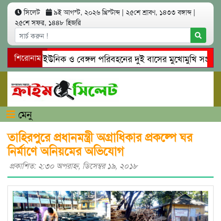
সিলেট
৯ই আগস্ট, ২০২৬ খ্রিস্টাব্দ
|
২৫শে শ্রাবণ, ১৪৩৩ বঙ্গাব্দ
|
২৫শে সফর, ১৪৪৮ হিজরি
সিলেটে ইউনিক ও বেঙ্গল পরিবহনের দুই বাসের মুখোমুখি সং’ঘ’র্ষে 
শিরোনাম
গোয়াইনঘাটে প্রেমের ফাঁদে তরুণী পাচার: মাদকাসক্ত রিমালকে গ্রেপ্তার
মেনু
তাহিরপুরে প্রধানমন্ত্রী অগ্রাধিকার প্রকল্পে ঘর
নির্মাণে অনিয়মের অভিযোগ
প্রকাশিত: ২:৩০ অপরাহ্ণ, ডিসেম্বর ১৯, ২০১৮