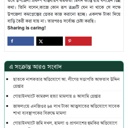
তবে উপজেলা প্রকল্প বাস্তবায়ণ কর্মকর্তা মিলন কান্তি রায় বলছেন ভিন্ন
কথা। তিনি বলেন,কাজে কোন রূপ ত্রæটি যেন না থাকে সে লক্ষে
উপজেলা কমপ্লেক্সের ভেতর কাজ করানো হচ্ছে। একলক্ষ টাকা দিয়ে
বাড়ি তৈরী করা যায় না। তারপরও সর্বোচ্চ চেষ্টা করছি।
Sharing is caring!
এ সংক্রান্ত আরও সংবাদ
ছাতকে নাশকতার অভিযোগে আ. লীগের সভাপ‌তি আফতাব উদ্দিন
গ্রেপ্তার
গোয়াইনঘাটে কামরুল হত্যা মামলায় ৪ আসামি গ্রেপ্তার
জাফলংয়ে এনজিওর ৬৪ লাখ টাকা আত্মসাতের অভিযোগে সাবেক
শাখা ব্যবস্থাপকের বিরুদ্ধে মামলা
গোয়াইনঘাটে জমি দখল, হামলা ও প্রাণনাশের হুমকির অভিযোগে