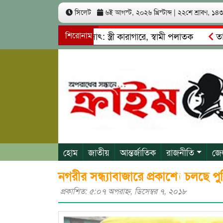
সিলেট
৬ই আগস্ট, ২০২৬ খ্রিস্টাব্দ
|
২২শে শ্রাবণ, ১৪৩৩
 কোটি টাকা আত্মসাৎ: স্ত্রী কারাগারে, স্বামী পলাতক
শিরোনাম
তাহিরপুরে 
বাজি ও শ্রমিকদের মারধর
নগরীতে কোটি টাকার সম্পত্তি দখলের চে
হোম
জাতীয়
আন্তর্জাতিক
রাজনীতি
জে
নগরীর সন্ধ্যাবাজারে প্রকাশ্যে চলছে 
প্রকাশিত: ৫:০৭ অপরাহ্ণ, ডিসেম্বর ৭, ২০১৮