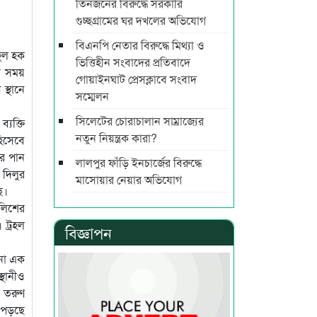
তিনজনের বিরুদ্ধে সরকারি
গুচ্ছগ্রামের ঘর দখলের অভিযোগ
বিএনপি নেতার বিরুদ্ধে মিথ্যা ও
ফুল হক
ভিত্তিহীন সংবাদের প্রতিবাদে
সে সময়
গোয়াইনঘাট প্রেসক্লাবে সংবাদ
স্থানে
সম্মেলন
সিলেটের চোরাচালান সাম্রাজ্যের
যক্তি
নতুন নিয়ন্ত্রক কারা?
হিসেবে
ের পান
লালপুর ফাঁড়ি ইনচার্জের বিরুদ্ধে
 দিলুর
মাসোয়ার নেয়ার অভিযোগ
ে।
ুলিশের
 ট্রহল
বিজ্ঞাপন
োনো এক
্থানীও
ও তরুণ
 পড়ছে