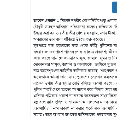
জাবেদ এমরান ::
সিলেট নগরীর ধোপাদিঘীরপাড় এলাকার 
চৌধুরী উচ্ছেদ অভিযান পরিচালনা করেন। অভিযানে ‘ন
উদ্ধার করা হয় ভারতীয় তীর খেলার সরঞ্জাম, নগদ টাকা,
অপরাধের ডালপালা গাঁজিয়ে উঠতে শুরু করেছে।
ফুটপাতে বসা হকারদের কাছ থেকে ফাঁড়ি পুলিশের না
সন্ধ্যাবাজারের পাশে পানের দোকান দিয়ে প্রকাশ্যে তী
কাজ করছে পান দোকানদার মাসুক, জামাল, সুমন ও দিলু
দোকানদার মাসুক, জামাল ও কালামকে। জামিনে দু’জন 
নাম আইনশৃঙ্খলা বাহিনীর তালিকায় রয়েছে। শাহপরান থ
অনুসন্ধানে আরো জানা যায়, পুলিশের সোর্সের ক্ষমতাকে
নাকের ডগায় তীর জুয়ার বোর্ড বসিয়ে ব্যবসা করছে। 
পুলিশ স্পর্টে গেলে তাদের আপ্যায়ন করে বিদায় দেয়া হ
এদিকে পত্রিকায় প্রকাশ না করতে কয়েকজন সাংবাদিকের
মন্ত্র বলে র‌্যাব পুলিশ ও ভ্রাম্যমাণ আদালতের মাদক ব
ব্যবসায়িরা। নাম প্রকাশ না করার শর্তে এক ব্যবসায়ি
সমাজ। তবে অপরাধ জগতের বাসিন্দাদের পদচারনায় মু