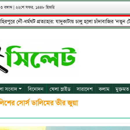
 বঙ্গাব্দ
|
২২শে সফর, ১৪৪৮ হিজরি
নৌ-ধর্মঘট প্রত্যাহার: যাদুকাটায় চালু হলো চাঁদাবাজির ‘নতুন টোল’!
ষ্টা: গ্রেফতারের পর জামিনে মূক্ত রাসেল, আতঙ্কে পরিবার
প্রেম
লা সংবাদ
বিনোদন
খেলা স্লাইড
সারাদেশ
কলাম
মুক্তমত
পুলিশের সোর্স ডালিমের তীর জুয়া