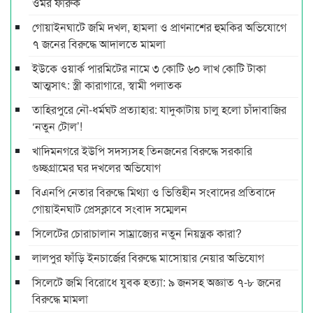
ওমর ফারুক
গোয়াইনঘাটে জমি দখল, হামলা ও প্রাণনাশের হুমকির অভিযোগে
৭ জনের বিরুদ্ধে আদালতে মামলা
ইউকে ওয়ার্ক পারমিটের নামে ৩ কোটি ৬০ লাখ কোটি টাকা
আত্মসাৎ: স্ত্রী কারাগারে, স্বামী পলাতক
তাহিরপুরে নৌ-ধর্মঘট প্রত্যাহার: যাদুকাটায় চালু হলো চাঁদাবাজির
‘নতুন টোল’!
খাদিমনগরে ইউপি সদস্যসহ তিনজনের বিরুদ্ধে সরকারি
গুচ্ছগ্রামের ঘর দখলের অভিযোগ
বিএনপি নেতার বিরুদ্ধে মিথ্যা ও ভিত্তিহীন সংবাদের প্রতিবাদে
গোয়াইনঘাট প্রেসক্লাবে সংবাদ সম্মেলন
সিলেটের চোরাচালান সাম্রাজ্যের নতুন নিয়ন্ত্রক কারা?
লালপুর ফাঁড়ি ইনচার্জের বিরুদ্ধে মাসোয়ার নেয়ার অভিযোগ
সিলেটে জমি বিরোধে যুবক হত্যা: ৯ জনসহ অজ্ঞাত ৭-৮ জনের
বিরুদ্ধে মামলা