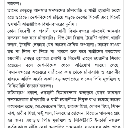
নজরুল।
তাদের নেতৃত্বে আনসার সদস্যদের চাঁদাবাজি ও যাত্রী হয়রানী চরমে
হয়ে ওঠেছে। দেশ-বিদেশে ছড়িয়ে পড়ছে দেশের সিলেট এবং সিলেট
ওসমানী আন্তর্জাতিক বিমানবন্দরের দুর্নাম ।
কোন বিদেশী বা প্রবাসী ওসমানী বিমানবন্দরে নামলেই আনসার
সদস্যরা শুরু করে চাঁদাবাজি। ‘গীভ টেন রিয়াল, টুয়েন্টি পাউন্ট, থারটি
ডলার, টুয়েন্টি দেরহাম যেন তাদের দৈনিক জপমালা। তাদের চাওয়া
মত না দিলে বা দিতে না পারলে শুরু করে যাত্রীদের রকমফের
হয়রানী। এবছর হ্জাারো প্রবাসী ও বিদেশী এহেন হয়রানীর শিকার
হয়েছেন বলে দেশ-বিদেশ থেকে অভিযোগ পাওয়া গেছে।
বিমানবন্দরের অভ্যন্তরে যাত্রীদের কাছ থেকে চাঁদাবাজি ও হয়রানীর
মাধ্যমে অর্জিত অর্থের একটা বড় অংশ পেয়ে থাকেন পিসি মুজম্মিল ও
সিকিউরিটি ইনচার্জ নজরুল।
অভিযোগে প্রকাশ, ওসমানী বিমানবন্দরে অভ্যন্তরে যেসব আনসার
সদস্যদেরকে চাঁদাবাজি ও যাত্রী হয়রানীতে নিযুক্ত রাখা হয়েছে তাদের
কয়েকজন হচ্ছে, মো.ফেরদোস মিয়া, জাবেদ মিয়া, খোকন মিয়া, শিপন
দাশ, হাবীব মিয়া, মন্টু পাল, দিলওয়ার হোসেন, বিতেন্দ্র পাল-সহ প্রায়
২৫ জন। এছাড়াও পিছি মুজম্মিল ও সিকিউরিটি ইনচার্জ নজরুল
কর্তব্যকাজে ফাঁকি দেয়া অনুপস্থিত ্আনসার সদস্যদের কাছ থেকে