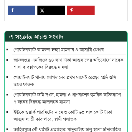
এ সংক্রান্ত আরও সংবাদ
গোয়াইনঘাটে কামরুল হত্যা মামলায় ৪ আসামি গ্রেপ্তার
জাফলংয়ে এনজিওর ৬৪ লাখ টাকা আত্মসাতের অভিযোগে সাবেক
শাখা ব্যবস্থাপকের বিরুদ্ধে মামলা
গোয়াইনঘাট থানায় যোগদানের প্রথম মাসেই রেঞ্জের শ্রেষ্ঠ ওসি
ওমর ফারুক
গোয়াইনঘাটে জমি দখল, হামলা ও প্রাণনাশের হুমকির অভিযোগে
৭ জনের বিরুদ্ধে আদালতে মামলা
ইউকে ওয়ার্ক পারমিটের নামে ৩ কোটি ৬০ লাখ কোটি টাকা
আত্মসাৎ: স্ত্রী কারাগারে, স্বামী পলাতক
তাহিরপুরে নৌ-ধর্মঘট প্রত্যাহার: যাদুকাটায় চালু হলো চাঁদাবাজির