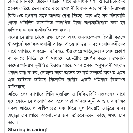
টাকার বিনিময়ে একেক যাত্রীর সাথে একাধিক সঙ্গী ও ভিজিটারদের
প্রবেশ করিয়ে দেন। এতে করে ওসামনী বিমানবন্দরে সার্বিক নিরাপত্তা
বিঘিœত হওয়ার সমূহ আশঙ্কা দেখা দিচ্ছে। আর এই সব চাঁদাবাজি
থেকে প্রতিদিন উত্তোলিত লক্ষাধিক টাকা ভাগভাটোয়ারা করা হয়
কতিপয় কয়েক কর্তাব্যক্তিদের মধ্যে।
এদের দৌরাত্ম থেকে রক্ষা পেতে এবং জনসচেতনতা তৈরী করতে
ইতিপূর্বে একাধিক প্রবাসী ব্যক্তি বিভিন্ন মিডিয়া এবং সংবাদ কর্মীদের
সাথে যোগাযোগ করেন। এবিষয়ে টের পেয়ে অভিযুক্তরা সংবাদ প্রকাশ
না করতে বিভিন্ন সোর্স মাধ্যমে ভয়-ভীতি প্রদর্শন করেন। এমনকি
তাদের অনিয়ম দূর্নীতির বিরুদ্ধে যাতে কোন প্রকার অনুসন্ধানী সংবাদ
প্রকাশ করা না হয়, সে জন্য তারা তাদের অপকর্ম সম্পর্কে অবগত এমন
এক ব্যক্তিকে জড়িয়ে সিলেটের স্থানীয় একটি পত্রিকায় বিজ্ঞাপন
ছাপিয়েছে।
অভিযোগের ব্যাপারে পিসি মুজম্মিল ও সিকিউরিটি নজরুলের সাথে
মুটোফোনে যোগাযোগ করা হলে তারা অনিয়ম-দূর্নীতি ও চাঁদাবাজির
সকল অভিযোগ অস্বীকারের মধ্য দিয়ে মূল বিষয়টি এড়িয়ে যান।
এছাড়া এব্যাপারে আলোচনার জন্য প্রতিবেদকের কাছে সময় চান
তারা।
Sharing is caring!