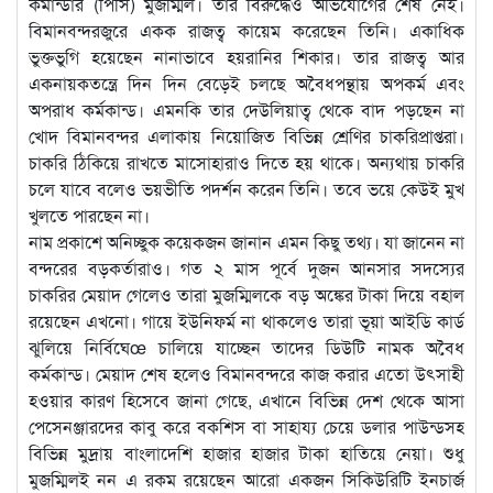
কমান্ডার (পিসি) মুজম্মিল। তার বিরুদ্ধেও অভিযোগের শেষ নেই।
বিমানবন্দরজুরে একক রাজত্ব কায়েম করেছেন তিনি। একাধিক
ভুক্তভুগি হয়েছেন নানাভাবে হয়রানির শিকার। তার রাজত্ব আর
একনায়কতন্ত্রে দিন দিন বেড়েই চলছে অবৈধপন্থায় অপকর্ম এবং
অপরাধ কর্মকান্ড। এমনকি তার দেউলিয়াত্ব থেকে বাদ পড়ছেন না
খোদ বিমানবন্দর এলাকায় নিয়োজিত বিভিন্ন শ্রেণির চাকরিপ্রাপ্তরা।
চাকরি ঠিকিয়ে রাখতে মাসোহারাও দিতে হয় থাকে। অন্যথায় চাকরি
চলে যাবে বলেও ভয়ভীতি পদর্শন করেন তিনি। তবে ভয়ে কেউই মুখ
খুলতে পারছেন না।
নাম প্রকাশে অনিচ্ছুক কয়েকজন জানান এমন কিছু তথ্য। যা জানেন না
বন্দরের বড়কর্তারাও। গত ২ মাস পূর্বে দুজন আনসার সদস্যের
চাকরির মেয়াদ গেলেও তারা মুজম্মিলকে বড় অঙ্কের টাকা দিয়ে বহাল
রয়েছেন এখনো। গায়ে ইউনিফর্ম না থাকলেও তারা ভূয়া আইডি কার্ড
ঝুলিয়ে নির্বিঘেœ চালিয়ে যাচ্ছেন তাদের ডিউটি নামক অবৈধ
কর্মকান্ড। মেয়াদ শেষ হলেও বিমানবন্দরে কাজ করার এতো উৎসাহী
হওয়ার কারণ হিসেবে জানা গেছে, এখানে বিভিন্ন দেশ থেকে আসা
পেসেনঞ্জারদের কাবু করে বকশিস বা সাহায্য চেয়ে ডলার পাউন্ডসহ
বিভিন্ন মুদ্রায় বাংলাদেশি হাজার হাজার টাকা হাতিয়ে নেয়া। শুধু
মুজম্মিলই নন এ রকম রয়েছেন আরো একজন সিকিউরিটি ইনচার্জ