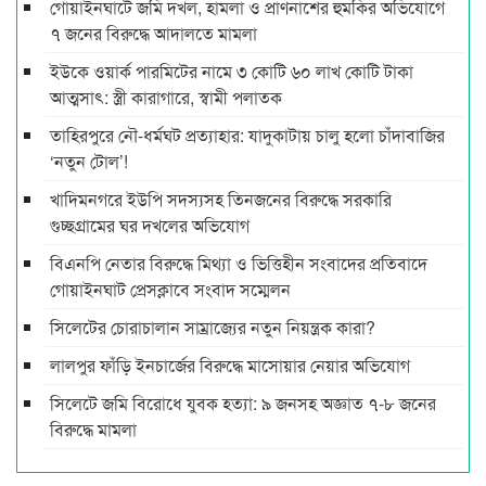
গোয়াইনঘাটে জমি দখল, হামলা ও প্রাণনাশের হুমকির অভিযোগে
৭ জনের বিরুদ্ধে আদালতে মামলা
ইউকে ওয়ার্ক পারমিটের নামে ৩ কোটি ৬০ লাখ কোটি টাকা
আত্মসাৎ: স্ত্রী কারাগারে, স্বামী পলাতক
তাহিরপুরে নৌ-ধর্মঘট প্রত্যাহার: যাদুকাটায় চালু হলো চাঁদাবাজির
‘নতুন টোল’!
খাদিমনগরে ইউপি সদস্যসহ তিনজনের বিরুদ্ধে সরকারি
গুচ্ছগ্রামের ঘর দখলের অভিযোগ
বিএনপি নেতার বিরুদ্ধে মিথ্যা ও ভিত্তিহীন সংবাদের প্রতিবাদে
গোয়াইনঘাট প্রেসক্লাবে সংবাদ সম্মেলন
সিলেটের চোরাচালান সাম্রাজ্যের নতুন নিয়ন্ত্রক কারা?
লালপুর ফাঁড়ি ইনচার্জের বিরুদ্ধে মাসোয়ার নেয়ার অভিযোগ
সিলেটে জমি বিরোধে যুবক হত্যা: ৯ জনসহ অজ্ঞাত ৭-৮ জনের
বিরুদ্ধে মামলা