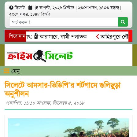
সিলেট
৭ই আগস্ট, ২০২৬ খ্রিস্টাব্দ
|
২৩শে শ্রাবণ, ১৪৩৩ বঙ্গাব্দ
|
২৩শে সফর, ১৪৪৮ হিজরি
আত্মসাৎ: স্ত্রী কারাগারে, স্বামী পলাতক
শিরোনাম
তাহিরপুরে নৌ-ধর্মঘট প
মিকদের মারধর
নগরীতে কোটি টাকার সম্পত্তি দখলের চেষ্টা: গ্রেফ
মেনু
সিলেটে আনসার-ভিডিপি’র শর্টগানে গুলিছুড়া
অনুশীলন
প্রকাশিত: ১১:১০ অপরাহ্ণ, ডিসেম্বর ৫, ২০১৮