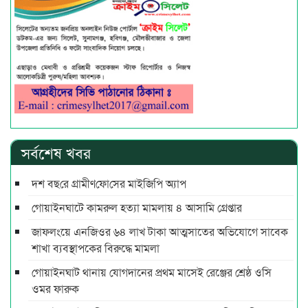
সর্বশেষ খবর
দশ বছ‌রে গ্রামীণ‌ফো‌সের মাইজিপি অ্যাপ
গোয়াইনঘাটে কামরুল হত্যা মামলায় ৪ আসামি গ্রেপ্তার
জাফলংয়ে এনজিওর ৬৪ লাখ টাকা আত্মসাতের অভিযোগে সাবেক
শাখা ব্যবস্থাপকের বিরুদ্ধে মামলা
গোয়াইনঘাট থানায় যোগদানের প্রথম মাসেই রেঞ্জের শ্রেষ্ঠ ওসি
ওমর ফারুক