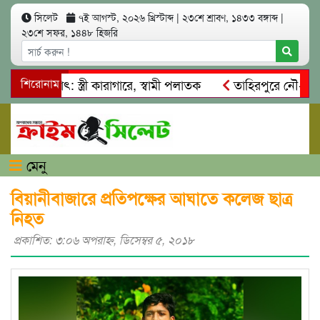
সিলেট
৭ই আগস্ট, ২০২৬ খ্রিস্টাব্দ
|
২৩শে শ্রাবণ, ১৪৩৩ বঙ্গাব্দ
|
২৩শে সফর, ১৪৪৮ হিজরি
আত্মসাৎ: স্ত্রী কারাগারে, স্বামী পলাতক
শিরোনাম
তাহিরপুরে নৌ-ধর্মঘট প
িকদের মারধর
নগরীতে কোটি টাকার সম্পত্তি দখলের চেষ্টা: গ্রেফ
মেনু
বিয়ানীবাজারে প্রতিপক্ষের আঘাতে কলেজ ছাত্র
নিহত
প্রকাশিত: ৩:০৬ অপরাহ্ণ, ডিসেম্বর ৫, ২০১৮