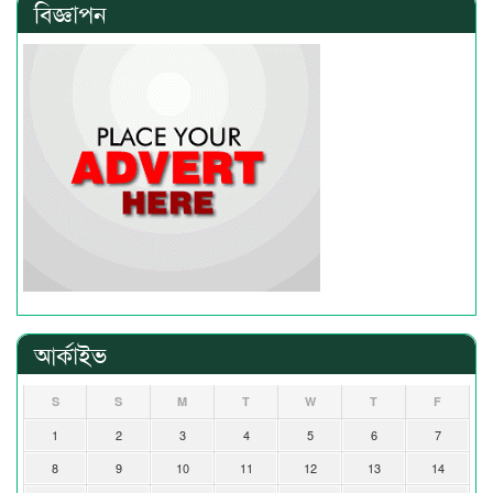
বিজ্ঞাপন
আর্কাইভ
S
S
M
T
W
T
F
1
2
3
4
5
6
7
8
9
10
11
12
13
14