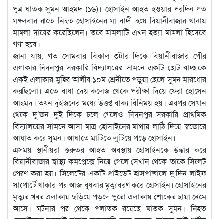
পুত্র ঘাতক সুমন আহমদ (১৬)। হোসাইন আহত হওয়ার পরদিন গত
মঙ্গলবার রাতে নিহত হোসাইনের মা বাদী হয়ে বিয়ানীবাজার থানায়
মামলা দায়ের করেছিলেন। তবে মামলাটি এখন হত্যা মামলা হিসেবে
গণ্য হবে।
জানা যায়, গত সোমবার বিকাল ৩টার দিকে বিয়ানীবাজার পৌর
এলাকার নিদনপুর সরকারি বিদ্যালয়ের সামনে একটি ছোট বাচ্ছাকে
একই এলাকার মুহিব আলীর ১০ম শ্রেনীতে পড়ুয়া ছেলে সুমন মারধোর
করছিলো। এতে বাধা দেয় কলেজ থেকে পরীক্ষা দিয়ে ফেরা হোসেন
আহমদ। তখন দুইজনের মধ্যে উত্তপ্ত বাক্য বিনিময় হয়। এরপর সেখান
থেকে দু’জন দুই দিকে চলে গেলেও নিদনপুর সরকারি প্রাথমিক
বিদ্যালয়ের সামনে আসা মাত্র হোসাইনের মাথায় লাঠি দিয়ে স্বজোরে
আঘাত করে সুমন। আঘাতে মাটিতে লুটিয়ে পড়ে হোসাইন।
এসময় স্থানীয়রা গুরুতর আহত অবস্থায় হোসাইনকে উদ্ধার করে
বিয়ানীবাজার স্বাস্থ্য কমপ্লেক্সে নিয়ে গেলে সেখান থেকে তাকে সিলেট
প্রেরণ করা হয়। সিলেটের একটি প্রাইভেট হাসপাতালে দু’দিন লাইফ
সাপোর্টে থাকার পর আজ বুধবার মৃত্যুবরণ করে হোসাইন। হোসাইনের
মৃত্যুর খবর এলাকায় ছড়িয়ে পড়লে পুরো এলাকায় শোকের ছায়া নেমে
আসে। ঘটনার পর থেকে পলাতক রয়েছে ঘাতক সুমন। নিহত