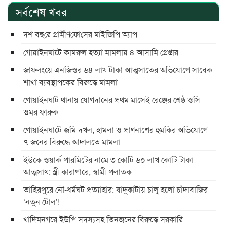
সর্বশেষ খবর
দশ বছ‌রে গ্রামীণ‌ফো‌সের মাইজিপি অ্যাপ
গোয়াইনঘাটে কামরুল হত্যা মামলায় ৪ আসামি গ্রেপ্তার
জাফলংয়ে এনজিওর ৬৪ লাখ টাকা আত্মসাতের অভিযোগে সাবেক
শাখা ব্যবস্থাপকের বিরুদ্ধে মামলা
গোয়াইনঘাট থানায় যোগদানের প্রথম মাসেই রেঞ্জের শ্রেষ্ঠ ওসি
ওমর ফারুক
গোয়াইনঘাটে জমি দখল, হামলা ও প্রাণনাশের হুমকির অভিযোগে
৭ জনের বিরুদ্ধে আদালতে মামলা
ইউকে ওয়ার্ক পারমিটের নামে ৩ কোটি ৬০ লাখ কোটি টাকা
আত্মসাৎ: স্ত্রী কারাগারে, স্বামী পলাতক
তাহিরপুরে নৌ-ধর্মঘট প্রত্যাহার: যাদুকাটায় চালু হলো চাঁদাবাজির
‘নতুন টোল’!
খাদিমনগরে ইউপি সদস্যসহ তিনজনের বিরুদ্ধে সরকারি