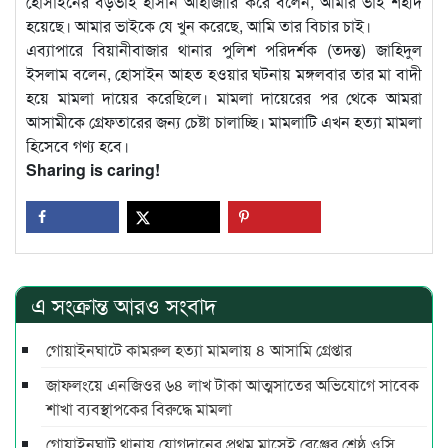
হোসাইনের বড়ভাই হাসান আহাজারি করে বলেন, আমার ভাই শহীদ
হয়েছে। আমার ভাইকে যে খুন করেছে, আমি তার বিচার চাই।
এব্যাপারে বিয়ানীবাজার থানার পুলিশ পরিদর্শক (তদন্ত) জাহিদুল
ইসলাম বলেন, হোসাইন আহত হওয়ার ঘটনায় মঙ্গলবার তার মা বাদী
হয়ে মামলা দায়ের করেছিলে। মামলা দায়েরের পর থেকে আমরা
আসামীকে গ্রেফতারের জন্য চেষ্টা চালাচ্ছি। মামলাটি এখন হত্যা মামলা
হিসেবে গণ্য হবে।
Sharing is caring!
এ সংক্রান্ত আরও সংবাদ
গোয়াইনঘাটে কামরুল হত্যা মামলায় ৪ আসামি গ্রেপ্তার
জাফলংয়ে এনজিওর ৬৪ লাখ টাকা আত্মসাতের অভিযোগে সাবেক
শাখা ব্যবস্থাপকের বিরুদ্ধে মামলা
গোয়াইনঘাট থানায় যোগদানের প্রথম মাসেই রেঞ্জের শ্রেষ্ঠ ওসি