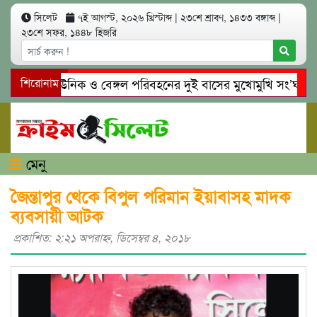
সিলেট
৭ই আগস্ট, ২০২৬ খ্রিস্টাব্দ
|
২৩শে শ্রাবণ, ১৪৩৩ বঙ্গাব্দ
|
২৩শে সফর, ১৪৪৮ হিজরি
সিলেটে ইউনিক ও বেঙ্গল পরিবহনের দুই বাসের মুখোমুখি সং’ঘ’র্ষে ন
শিরোনাম
গোয়াইনঘাটে প্রেমের ফাঁদে তরুণী পাচার: মাদকাসক্ত রিমালকে গ্রেপ্তারে
মেনু
জৈন্তাপুর থেকে বিপুল পরিমান ইয়াবাসহ মাদক
ব্যবসায়ী আটক
প্রকাশিত: ২:২১ অপরাহ্ণ, ডিসেম্বর ৪, ২০১৮