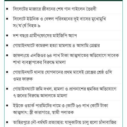
সিলেটের মাজারে জীবনের শেষ গান গাইলেন ভৈরবী
সিলেটে ইউনিক ও বেঙ্গল পরিবহনের দুই বাসের মুখোমুখি
সং’ঘ’র্ষে নিহত ৯
দশ বছ‌রে গ্রামীণ‌ফো‌সের মাইজিপি অ্যাপ
গোয়াইনঘাটে কামরুল হত্যা মামলায় ৪ আসামি গ্রেপ্তার
জাফলংয়ে এনজিওর ৬৪ লাখ টাকা আত্মসাতের অভিযোগে সাবেক
শাখা ব্যবস্থাপকের বিরুদ্ধে মামলা
গোয়াইনঘাট থানায় যোগদানের প্রথম মাসেই রেঞ্জের শ্রেষ্ঠ ওসি
ওমর ফারুক
গোয়াইনঘাটে জমি দখল, হামলা ও প্রাণনাশের হুমকির অভিযোগে
৭ জনের বিরুদ্ধে আদালতে মামলা
ইউকে ওয়ার্ক পারমিটের নামে ৩ কোটি ৬০ লাখ কোটি টাকা
আত্মসাৎ: স্ত্রী কারাগারে, স্বামী পলাতক
তাহিরপুরে নৌ-ধর্মঘট প্রত্যাহার: যাদুকাটায় চালু হলো চাঁদাবাজির