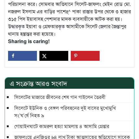
পরিচালনা করে। সোমবার আভিযানে সিলেট-জাফলং মেইন রোড মো.
নজরুল ইসলাম এর বাড়ির পাশের্^ পাকা রাস্তার উপর থেকে ৩ হাজার
৩১৫ পিস ইয়াবাসহ পেশাদার মাদক ব্যবসায়ীকে আটক করা হয়।
উদ্ধারকৃত ইয়াবা ও গ্রেফতারকৃত আসামীকে সিলেট জেলার জৈন্তাপুর
থানায় হস্তান্তর করা হয়েছে।
Sharing is caring!
এ সংক্রান্ত আরও সংবাদ
সিলেটের মাজারে জীবনের শেষ গান গাইলেন ভৈরবী
সিলেটে ইউনিক ও বেঙ্গল পরিবহনের দুই বাসের মুখোমুখি
সং’ঘ’র্ষে নিহত ৯
গোয়াইনঘাটে কামরুল হত্যা মামলায় ৪ আসামি গ্রেপ্তার
জাফলংয়ে এনজিওর ৬৪ লাখ টাকা আত্মসাতের অভিযোগে সাবেক