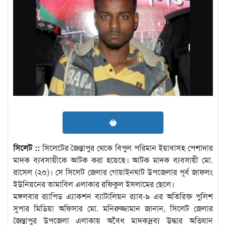
🖶
সিলেট ::
সিলেটের জৈন্তাপুর থেকে বিপুল পরিমান ইয়াবাসহ পেশাদার
মাদক ব্যবসায়ীকে আটক করা হয়েছে। আটক মাদক ব্যবসায়ী মো.
রাসেল (২০)। সে সিলেট জেলার গোয়াইনঘাট উপজেলার পূর্ব জাফলং
ইউনিয়নের তামাবিল এলাকার রফিকুল ইসলামের ছেলে।
মঙ্গলবার র‌্যাপিড এ্যাকশন ব্যাটালিয়ন র‌্যাব-৯ এর অতিরিক্ত পুলিশ
সুপার মিডিয়া অফিসার মো. মনিরুজ্জামান জানান, সিলেট জেলার
জৈন্তাপুর উপজেলা এলাকায় অবৈধ মাদকদ্রব্য উদ্ধার অভিযান