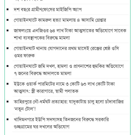
দশ বছ‌রে গ্রামীণ‌ফো‌সের মাইজিপি অ্যাপ
গোয়াইনঘাটে কামরুল হত্যা মামলায় ৪ আসামি গ্রেপ্তার
জাফলংয়ে এনজিওর ৬৪ লাখ টাকা আত্মসাতের অভিযোগে সাবেক
শাখা ব্যবস্থাপকের বিরুদ্ধে মামলা
গোয়াইনঘাট থানায় যোগদানের প্রথম মাসেই রেঞ্জের শ্রেষ্ঠ ওসি
ওমর ফারুক
গোয়াইনঘাটে জমি দখল, হামলা ও প্রাণনাশের হুমকির অভিযোগে
৭ জনের বিরুদ্ধে আদালতে মামলা
ইউকে ওয়ার্ক পারমিটের নামে ৩ কোটি ৬০ লাখ কোটি টাকা
আত্মসাৎ: স্ত্রী কারাগারে, স্বামী পলাতক
তাহিরপুরে নৌ-ধর্মঘট প্রত্যাহার: যাদুকাটায় চালু হলো চাঁদাবাজির
‘নতুন টোল’!
খাদিমনগরে ইউপি সদস্যসহ তিনজনের বিরুদ্ধে সরকারি
গুচ্ছগ্রামের ঘর দখলের অভিযোগ