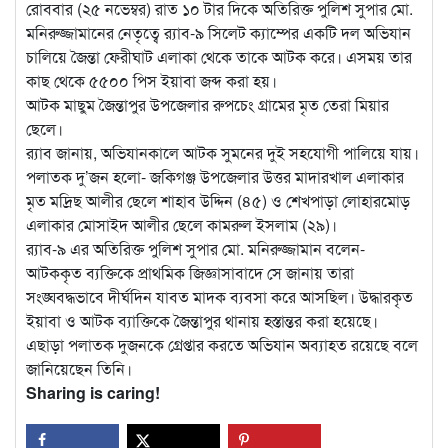
রোববার (২৫ নভেম্বর) রাত ১০ টার দিকে অতিরিক্ত পুলিশ সুপার মো.
মনিরুজ্জামানের নেতৃত্বে র‍্যাব-৯ সিলেট ক্যাম্পের একটি দল অভিযান
চালিয়ে জৈন্তা ফেরীঘাট এলাকা থেকে তাকে আটক করে। এসময় তার
কাছ থেকে ৫৫০০ পিস ইয়াবা জব্দ করা হয়।
আটক মাছুম জৈন্তাপুর উপজেলার রুপচেং গ্রামের মৃত তেরা মিয়ার
ছেলে।
র‌্যাব জানায়, অভিযানকালে আটক সুমনের দুই সহযোগী পালিয়ে যায়।
পলাতক দু’জন হলো- জকিগঞ্জ উপজেলার উত্তর মাদারখাল এলাকার
মৃত মদ্রিছ আলীর ছেলে শাহাব উদ্দিন (৪৫) ও শেখপাড়া লোহারমোড়
এলাকার মোসাইদ আলীর ছেলে কামরুল ইসলাম (২৯)।
র‍্যাব-৯ এর অতিরিক্ত পুলিশ সুপার মো. মনিরুজ্জামান বলেন-
আটককৃত ব্যক্তিকে প্রাথমিক জিজ্ঞাসাবাদে সে জানায় তারা
সংঙ্ঘবদ্ধভাবে দীর্ঘদিন যাবত মাদক ব্যবসা করে আসছিল। উদ্ধারকৃত
ইয়াবা ও আটক ব্যাক্তিকে জৈন্তাপুর থানায় হস্তান্তর করা হয়েছে।
এছাড়া পলাতক দুজনকে গ্রেপ্তার করতে অভিযান অব্যাহত রয়েছে বলে
জানিয়েছেন তিনি।
Sharing is caring!