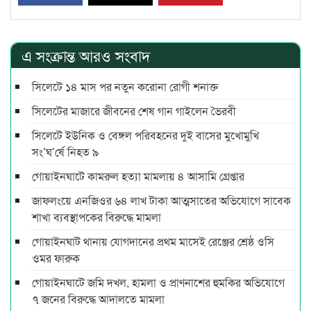
এ সংক্রান্ত আরও সংবাদ
সিলেটে ১৪ মাস পর নতুন করোনা রোগী শনাক্ত
সিলেটের মাজারে জীবনের শেষ গান গাইলেন ভৈরবী
সিলেটে ইউনিক ও বেঙ্গল পরিবহনের দুই বাসের মুখোমুখি
সং’ঘ’র্ষে নিহত ৯
গোয়াইনঘাটে কামরুল হত্যা মামলায় ৪ আসামি গ্রেপ্তার
জাফলংয়ে এনজিওর ৬৪ লাখ টাকা আত্মসাতের অভিযোগে সাবেক
শাখা ব্যবস্থাপকের বিরুদ্ধে মামলা
গোয়াইনঘাট থানায় যোগদানের প্রথম মাসেই রেঞ্জের শ্রেষ্ঠ ওসি
ওমর ফারুক
গোয়াইনঘাটে জমি দখল, হামলা ও প্রাণনাশের হুমকির অভিযোগে
৭ জনের বিরুদ্ধে আদালতে মামলা