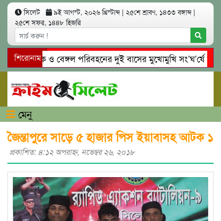
সিলেট
৯ই আগস্ট, ২০২৬ খ্রিস্টাব্দ
|
২৫শে শ্রাবণ, ১৪৩৩ বঙ্গাব্দ
|
২৫শে সফর, ১৪৪৮ হিজরি
টে ইউনিক ও বেঙ্গল পরিবহনের দুই বাসের মুখোমুখি সং’ঘ’র্ষে নিহত ৯
শিরোনাম
ইনঘাটে প্রেমের ফাঁদে তরুণী পাচার: মাদকাসক্ত রিমালকে গ্রেপ্তারের দাব
মেনু
জৈন্তাপুরে সাড়ে ৫ হাজার পিস ইয়াবাসহ আটক ১
প্রকাশিত: ৪:১২ অপরাহ্ণ, নভেম্বর ২৬, ২০১৮