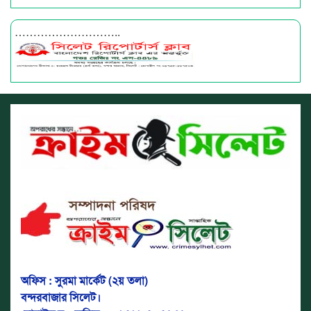
………………………..
অফিস : সুরমা মার্কেট (২য় তলা)
বন্দরবাজার সিলেট।