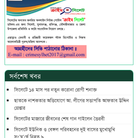
সর্বশেষ খবর
সিলেটে ১৪ মাস পর নতুন করোনা রোগী শনাক্ত
ছাতকে নাশকতার অভিযোগে আ. লীগের সভাপ‌তি আফতাব উদ্দিন
গ্রেপ্তার
সিলেটের মাজারে জীবনের শেষ গান গাইলেন ভৈরবী
সিলেটে ইউনিক ও বেঙ্গল পরিবহনের দুই বাসের মুখোমুখি
সং’ঘ’র্ষে নিহত ৯