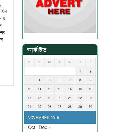
,
আমিন
আলম
ন
শের
ান
আর্কাইভ
S
S
M
T
W
T
F
1
2
3
4
5
6
7
8
9
10
11
12
13
14
15
16
17
18
19
20
21
22
23
24
25
26
27
28
29
30
NOVEMBER 2018
« Oct
Dec »