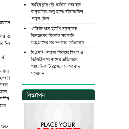
তাহিরপুরে নৌ-ধর্মঘট প্রত্যাহার:
যাদুকাটায় চালু হলো চাঁদাবাজির
‘নতুন টোল’!
মেয়াদে
খাদিমনগরে ইউপি সদস্যসহ
তিনজনের বিরুদ্ধে সরকারি
শনার ও
গুচ্ছগ্রামের ঘর দখলের অভিযোগ
মোবাইল
বিএনপি নেতার বিরুদ্ধে মিথ্যা ও
মাণ
ভিত্তিহীন সংবাদের প্রতিবাদে
গোয়াইনঘাট প্রেসক্লাবে সংবাদ
ামদানা
সম্মেলন
াহপরাণ
জুবেল
ছেলে
বিজ্ঞাপন
 আলীর
াজার
 ছেলে