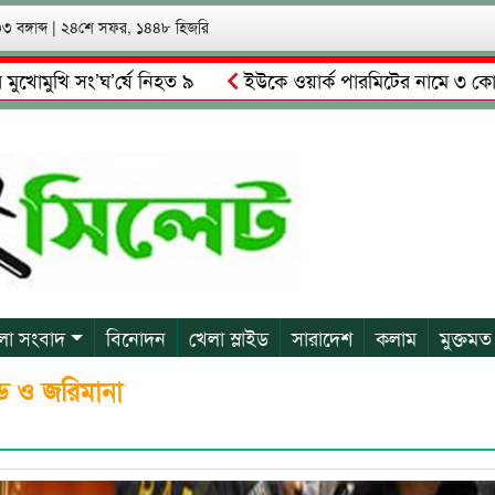
 বঙ্গাব্দ
|
২৪শে সফর, ১৪৪৮ হিজরি
ি সং’ঘ’র্ষে নিহত ৯
ইউকে ওয়ার্ক পারমিটের নামে ৩ কোটি ৬০ লাখ
লকে গ্রেপ্তারের দাবি স্থানীয়দের
গোয়াইনঘাটে আলিম উদ্দিনের নে
লা সংবাদ
বিনোদন
খেলা স্লাইড
সারাদেশ
কলাম
মুক্তমত
ড ও জরিমানা