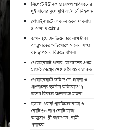
সিলেটে ইউনিক ও বেঙ্গল পরিবহনের
দুই বাসের মুখোমুখি সং’ঘ’র্ষে নিহত ৯
গোয়াইনঘাটে কামরুল হত্যা মামলায়
৪ আসামি গ্রেপ্তার
জাফলংয়ে এনজিওর ৬৪ লাখ টাকা
আত্মসাতের অভিযোগে সাবেক শাখা
ব্যবস্থাপকের বিরুদ্ধে মামলা
গোয়াইনঘাট থানায় যোগদানের প্রথম
মাসেই রেঞ্জের শ্রেষ্ঠ ওসি ওমর ফারুক
গোয়াইনঘাটে জমি দখল, হামলা ও
প্রাণনাশের হুমকির অভিযোগে ৭
জনের বিরুদ্ধে আদালতে মামলা
ইউকে ওয়ার্ক পারমিটের নামে ৩
কোটি ৬০ লাখ কোটি টাকা
আত্মসাৎ: স্ত্রী কারাগারে, স্বামী
পলাতক