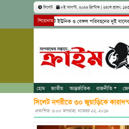
সিলেট
৮ই আগস্ট, ২০২৬ খ্রিস্টাব্দ
|
২৪শে শ্রাবণ, ১৪৩৩
সিলেটে ইউনিক ও বেঙ্গল পরিবহনের দুই বাসের মুখোমুখ
শিরোনাম
গোয়াইনঘাটে প্রেমের ফাঁদে তরুণী পাচার: মাদকাসক্ত রিমা
হোম
জাতীয়
আন্তর্জাতিক
রাজনীতি
জে
সিলেট নগরীতে ৩০ জুয়াড়িকে কারাদন্
প্রকাশিত: ৬:০০ অপরাহ্ণ, নভেম্বর ২২, ২০১৮