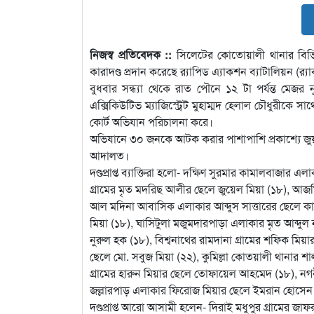
নিজস্ব প্রতিবেদক ::
সিলেটের কোতোয়ালী থানার বিভিন
কারাদণ্ড প্রদান করেছে র‌্যাপিড এ্যাকশন ব্যাটালিয়ন (র‌
বুধবার সন্ধ্যা থেকে রাত পৌনে ১২ টা পর্যন্ত মেজ
এক্সিকিউটিভ ম্যাজিস্ট্রেট মুহাম্মদ হেলাল চৌধুরীকে স
কোর্ট অভিযান পরিচালনা করে।
অভিযানে ৩০ জনকে আটক করার পাশাপাশি প্রকাশ্যে জুয়া 
আদালত।
দণ্ডপ্রাপ্ত ব্যাক্তিরা হলো- দক্ষিণ সুরমার কামালবাজার
গ্রামের মৃত মদরিছ আলীর ছেলে জুয়েল মিয়া (১৮), আজমি
আল মদিনা আবাসিক এলাকার আব্দুস সাত্তারের ছেলে কা
মিয়া (১৮), ঘাসিটুলা মজুমদারপাড়া এলাকার মৃত আব্দুল ন
নুরুল হক (১৮), বিশ্বনাথের রামদানা গ্রামের শফিক মিয়া
ছেলে মো. সবুজ মিয়া (২২), কুমিল্লা কোতয়ালী থানার শ
গ্রামের হারুন মিয়ার ছেলে তোফায়েল আহমেদ (১৮), ন
জল্লারপাড় এলাকার ফিরোজ মিয়ার ছেলে ইমরান হোসেন 
দণ্ডপ্রাপ্ত আরো আসামী হলেন- দিরাই মধুপুর গ্রামের