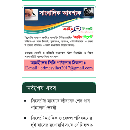
সর্বশেষ খবর
সিলেটের মাজারে জীবনের শেষ গান
গাইলেন ভৈরবী
সিলেটে ইউনিক ও বেঙ্গল পরিবহনের
দুই বাসের মুখোমুখি সং’ঘ’র্ষে নিহত ৯