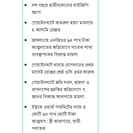
দশ বছ‌রে গ্রামীণ‌ফো‌সের মাইজিপি
অ্যাপ
গোয়াইনঘাটে কামরুল হত্যা মামলায়
৪ আসামি গ্রেপ্তার
জাফলংয়ে এনজিওর ৬৪ লাখ টাকা
আত্মসাতের অভিযোগে সাবেক শাখা
ব্যবস্থাপকের বিরুদ্ধে মামলা
গোয়াইনঘাট থানায় যোগদানের প্রথম
মাসেই রেঞ্জের শ্রেষ্ঠ ওসি ওমর ফারুক
গোয়াইনঘাটে জমি দখল, হামলা ও
প্রাণনাশের হুমকির অভিযোগে ৭
জনের বিরুদ্ধে আদালতে মামলা
ইউকে ওয়ার্ক পারমিটের নামে ৩
কোটি ৬০ লাখ কোটি টাকা
আত্মসাৎ: স্ত্রী কারাগারে, স্বামী
পলাতক