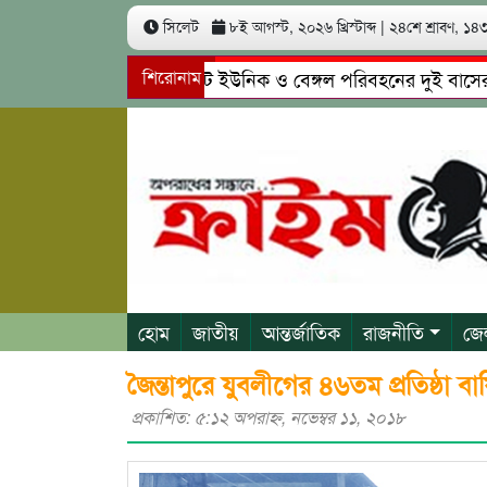
সিলেট
৮ই আগস্ট, ২০২৬ খ্রিস্টাব্দ
|
২৪শে শ্রাবণ, ১৪৩৩
সিলেটে ইউনিক ও বেঙ্গল পরিবহনের দুই বাসের মুখোম
শিরোনাম
গোয়াইনঘাটে প্রেমের ফাঁদে তরুণী পাচার: মাদকাসক্ত রি
হোম
জাতীয়
আন্তর্জাতিক
রাজনীতি
জে
জৈন্তাপুরে যুবলীগের ৪৬তম প্রতিষ্ঠা বা
প্রকাশিত: ৫:১২ অপরাহ্ণ, নভেম্বর ১১, ২০১৮