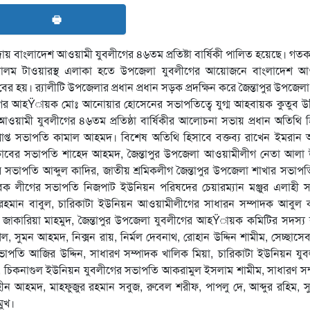
🖶
যাদায় বাংলাদেশ আওয়ামী যুবলীগের ৪৬তম প্রতিষ্টা বার্ষিকী পালিত হয়েছে। গত
র আলম টাওয়ারস্থ এলাকা হতে উপজেলা যুবলীগের আয়োজনে বাংলাদেশ আ
 বের হয়। র‌্যালীটি উপজেলার প্রধান প্রধান সড়ক প্রদক্ষিন করে জৈন্তাপুর উপজেলা 
লীগের আহŸায়ক মোঃ আনোয়ার হোসেনের সভাপতিত্বে যুগ্ম আহবায়ক কুতুব উদ
ামী যুবলীগের ৪৬তম প্রতিষ্ঠা বার্ষিকীর আলোচনা সভায় প্রধান অতিথি হ
প্রাপ্ত সভাপতি কামাল আহমদ। বিশেষ অতিথি হিসাবে বক্তব্য রাখেন ইমরা
্রেসক্লাবের সভাপতি শাহেদ আহমদ, জৈন্তাপুর উপজেলা আওয়ামীলীগ নেতা আলা উ
 সভাপতি আব্দুল কাদির, জাতীয় শ্রমিকলীগ জৈন্তাপুর উপজেলা শাখার সভাপ
ক লীগের সভাপতি নিজপাট ইউনিয়ন পরিষদের চেয়ারম্যান মঞ্জুর এলাহী স¤
মান বাবুল, চারিকাটা ইউনিয়ন আওয়ামীলীগের সাধারন সম্পাদক আবুল 
দক জাকারিয়া মাহমুদ, জৈন্তাপুর উপজেলা যুবলীগের আহŸায়ক কমিটির সদস্য
শেল, সুমন আহমদ, নিক্সন রায়, নির্মল দেবনাথ, রোহান উদ্দিন শামীম, সেচ্ছাস
তি আজির উদ্দিন, সাধারণ সম্পাদক খালিক মিয়া, চারিকাটা ইউনিয়ন যুব
দ, চিকনাগুল ইউনিয়ন যুবলীগের সভাপতি আকরামুল ইসলাম শামীম, সাধারণ স
হীন আহমদ, মাহফুজুর রহমান সবুজ, রুবেল শরীফ, পাপলু দে, আব্দুর রহিম, 
ুখ।