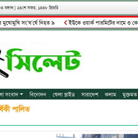
 বঙ্গাব্দ
|
২৪শে সফর, ১৪৪৮ হিজরি
ুখি সং’ঘ’র্ষে নিহত ৯
ইউকে ওয়ার্ক পারমিটের নামে ৩ কোটি ৬০ ল
মালকে গ্রেপ্তারের দাবি স্থানীয়দের
গোয়াইনঘাটে আলিম উদ্দিনের ন
লা সংবাদ
বিনোদন
খেলা স্লাইড
সারাদেশ
কলাম
মুক্তমত
র্ষিকী পালিত