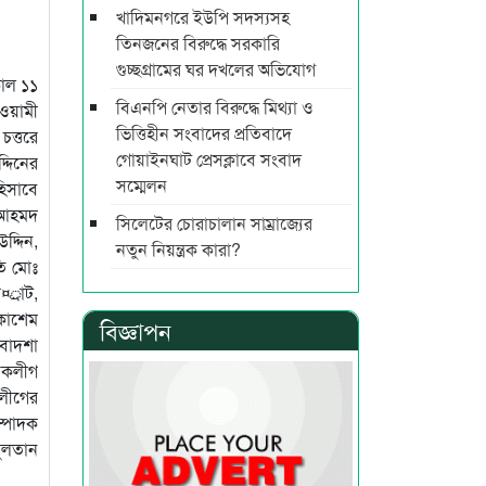
খাদিমনগরে ইউপি সদস্যসহ
তিনজনের বিরুদ্ধে সরকারি
গুচ্ছগ্রামের ঘর দখলের অভিযোগ
কাল ১১
বিএনপি নেতার বিরুদ্ধে মিথ্যা ও
ওয়ামী
ভিত্তিহীন সংবাদের প্রতিবাদে
চত্তরে
গোয়াইনঘাট প্রেসক্লাবে সংবাদ
্দিনের
সম্মেলন
িসাবে
ন আহমদ
সিলেটের চোরাচালান সাম্রাজ্যের
দ্দিন,
নতুন নিয়ন্ত্রক কারা?
তি মোঃ
্রাট,
কাশেম
বিজ্ঞাপন
 বাদশা
েবকলীগ
লীগের
ম্পাদক
সুলতান