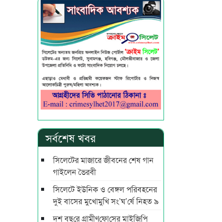
সর্বশেষ খবর
সিলেটের মাজারে জীবনের শেষ গান
গাইলেন ভৈরবী
সিলেটে ইউনিক ও বেঙ্গল পরিবহনের
দুই বাসের মুখোমুখি সং’ঘ’র্ষে নিহত ৯
দশ বছ‌রে গ্রামীণ‌ফো‌সের মাইজিপি