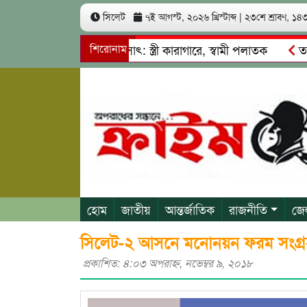
সিলেট
৭ই আগস্ট, ২০২৬ খ্রিস্টাব্দ
|
২৩শে শ্রাবণ, ১৪৩৩
াখ কোটি টাকা আত্মসাৎ: স্ত্রী কারাগারে, স্বামী পলাতক
শিরোনাম
তাহিরপুর
দাবাজি ও শ্রমিকদের মারধর
নগরীতে কোটি টাকার সম্পত্তি দখলের চ
হোম
জাতীয়
আন্তর্জাতিক
রাজনীতি
জে
সিলেট-২ আসনে মনোনয়ন ফরম সংগ্র
প্রকাশিত: ৪:০৩ অপরাহ্ণ, নভেম্বর ৯, ২০১৮