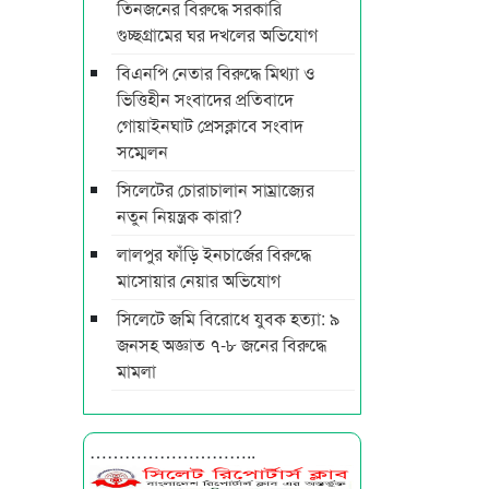
তিনজনের বিরুদ্ধে সরকারি
গুচ্ছগ্রামের ঘর দখলের অভিযোগ
বিএনপি নেতার বিরুদ্ধে মিথ্যা ও
ভিত্তিহীন সংবাদের প্রতিবাদে
গোয়াইনঘাট প্রেসক্লাবে সংবাদ
সম্মেলন
সিলেটের চোরাচালান সাম্রাজ্যের
নতুন নিয়ন্ত্রক কারা?
লালপুর ফাঁড়ি ইনচার্জের বিরুদ্ধে
মাসোয়ার নেয়ার অভিযোগ
সিলেটে জমি বিরোধে যুবক হত্যা: ৯
জনসহ অজ্ঞাত ৭-৮ জনের বিরুদ্ধে
মামলা
………………………..