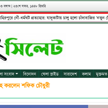
 বঙ্গাব্দ
|
২৩শে সফর, ১৪৪৮ হিজরি
ে নৌ-ধর্মঘট প্রত্যাহার: যাদুকাটায় চালু হলো চাঁদাবাজির ‘নতুন টোল’!
েষ্টা: গ্রেফতারের পর জামিনে মূক্ত রাসেল, আতঙ্কে পরিবার
প্রে
লা সংবাদ
বিনোদন
খেলা স্লাইড
সারাদেশ
কলাম
মুক্তমত
হ করলেন শফিক চৌধুরী