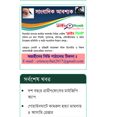
সর্বশেষ খবর
দশ বছ‌রে গ্রামীণ‌ফো‌সের মাইজিপি
অ্যাপ
গোয়াইনঘাটে কামরুল হত্যা মামলায়
৪ আসামি গ্রেপ্তার