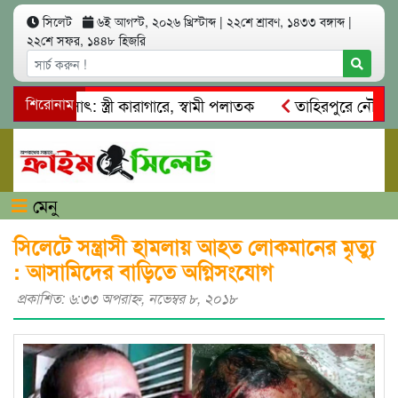
সিলেট
৬ই আগস্ট, ২০২৬ খ্রিস্টাব্দ
|
২২শে শ্রাবণ, ১৪৩৩ বঙ্গাব্দ
|
২২শে সফর, ১৪৪৮ হিজরি
 আত্মসাৎ: স্ত্রী কারাগারে, স্বামী পলাতক
শিরোনাম
তাহিরপুরে নৌ-ধর্মঘট 
মিকদের মারধর
নগরীতে কোটি টাকার সম্পত্তি দখলের চেষ্টা: গ্রেফ
মেনু
সিলেটে সন্ত্রাসী হামলায় আহত লোকমানের মৃত্যু
: আসামিদের বাড়িতে অগ্নিসংযোগ
প্রকাশিত: ৬:৩৩ অপরাহ্ণ, নভেম্বর ৮, ২০১৮