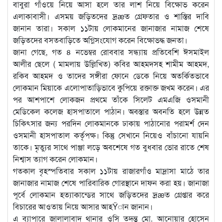
বাবুরা গাঁওয়ে নিয়ে আসা হলে তার লাশ নিয়ে বিক্ষোভ করেন
এলাকাবাসী। এসময় জড়িতদের দ্রæত গ্রেফতার ও শাস্তির দাবি
জানান তারা। সকাল ১১টায় লোকমানের জানাজার নামাজ শেষে
জড়িতদের বসতবাড়িতে অগ্নিসংযোগ করেন বিক্ষোভদ্ধ জনতা।
জানা গেছে, গত ৪ নভেম্বর রোববার সন্ধ্যায় প্রতিবেশি ঈসমাইল
আলীর ছেলে ( মামলায় উল্লিখিত) কবির আহমদসহ শামীম আহমদ,
রকিব আহমদ ও তাদের সঙ্গীরা ফোনে ডেকে নিয়ে অতর্কিতভাবে
লোকমান মিয়াকে এলোপাতাড়িভাবে কুপিয়ে রক্তাক্ত জখম করেন। এর
পর আশপাশে লোকজন প্রথমে তাঁকে সিলেট এমএজি ওসমানী
মেডিকেল কলেজ হাসপাতালে পাঠান। অবস্তার অবনতি হলে উন্নত
চিকিৎসার জন্য পরদিন লোকমানকে ঢাকায় পাঠানোর পরামর্শ দেন
ওসমানী হাসপাতাল কর্তৃপক্ষ। কিন্তু সেখানে নিয়েও বাঁচানো যায়নি
তাকে। মৃত্যুর সাথে পাঞ্জা লড়ে অবশেষে গত বুধবার ভোর রাতে শেষ
নিশ্বাস ত্যাগ করেন লোকমান।
গতকাল বৃহস্পতিবার সকাল ১১টায় রাজারগাঁও মাদ্রাসা মাঠে তার
জানাজার নামাজ শেষে পারিবারিক গোরস্থানে দাফন করা হয়। জানাজা
পূর্বে লোকমান হত্যাকান্ডের সাথে জড়িতদের দ্রæত গ্রেপ্তার করে
বিচারের আওতায় নিয়ে আসার আহŸান জানান।
এ ব্যাপারে জালালাবাদ থানার ওসি তদন্ত মো. আনোয়ার হোসেন