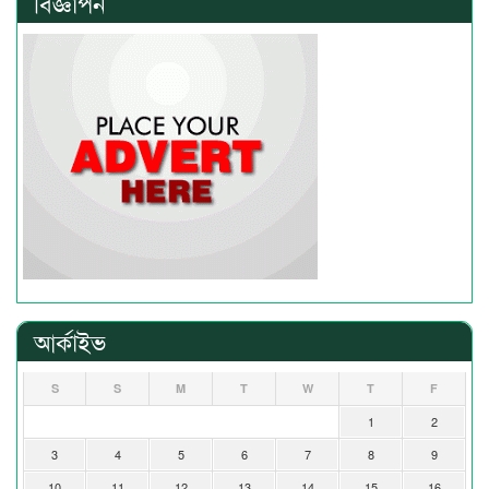
বিজ্ঞাপন
আর্কাইভ
S
S
M
T
W
T
F
1
2
3
4
5
6
7
8
9
10
11
12
13
14
15
16