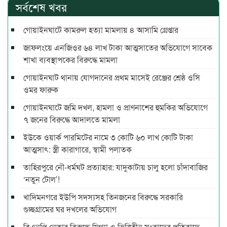
সর্বশেষ খবর
গোয়াইনঘাটে কামরুল হত্যা মামলায় ৪ আসামি গ্রেপ্তার
জাফলংয়ে এনজিওর ৬৪ লাখ টাকা আত্মসাতের অভিযোগে সাবেক
শাখা ব্যবস্থাপকের বিরুদ্ধে মামলা
গোয়াইনঘাট থানায় যোগদানের প্রথম মাসেই রেঞ্জের শ্রেষ্ঠ ওসি
ওমর ফারুক
গোয়াইনঘাটে জমি দখল, হামলা ও প্রাণনাশের হুমকির অভিযোগে
৭ জনের বিরুদ্ধে আদালতে মামলা
ইউকে ওয়ার্ক পারমিটের নামে ৩ কোটি ৬০ লাখ কোটি টাকা
আত্মসাৎ: স্ত্রী কারাগারে, স্বামী পলাতক
তাহিরপুরে নৌ-ধর্মঘট প্রত্যাহার: যাদুকাটায় চালু হলো চাঁদাবাজির
‘নতুন টোল’!
খাদিমনগরে ইউপি সদস্যসহ তিনজনের বিরুদ্ধে সরকারি
গুচ্ছগ্রামের ঘর দখলের অভিযোগ
বিএনপি নেতার বিরুদ্ধে মিথ্যা ও ভিত্তিহীন সংবাদের প্রতিবাদে