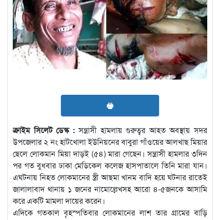
🖶
ক্রাইম সিলেট ডেস্ক :
সন্ত্রাসী হামলায় গুরুত্বর আহত অবস্থায় সদর
উপজেলার ২ নং হাটখোলা ইউনিয়নের বাবুরা গাঁওয়ের আলখাছ মিয়ার
ছেলে লোকমান মিয়া দাড়ই (৫৪) মারা গেছেন। সন্ত্রাসী হামলার ৩দিন
পর গত বুধবার ঢাকা মেডিকেল কলেজ হাসপাতালে তিনি মারা যান।
এঘটনায় নিহত লোকমানের স্ত্রী আছমা খানম বাদি হয়ে ঘটনার রাতেই
জালালাবাদ থানায় ১ জনের নামোল্লেখসহ আরো ৪-৫জনকে আসামি
করে একটি মামলা দায়ের করেন।
এদিকে গতকাল বৃহস্পতিবার লোকমানের লাশ তার গ্রামের বাড়ি