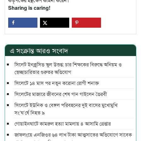
কর্তৃপক্ষের হস্থক্ষেপ কামনা করেন।
Sharing is caring!
এ সংক্রান্ত আরও সংবাদ
সিলেট ইনক্লুসিভ স্কুল উত্তপ্ত: চার শিক্ষকের বিরুদ্ধে অনিয়ম ও
স্বেচ্ছাচারিতার গুরুতর অভিযোগ
সিলেটে ১৪ মাস পর নতুন করোনা রোগী শনাক্ত
সিলেটের মাজারে জীবনের শেষ গান গাইলেন ভৈরবী
সিলেটে ইউনিক ও বেঙ্গল পরিবহনের দুই বাসের মুখোমুখি
সং’ঘ’র্ষে নিহত ৯
গোয়াইনঘাটে কামরুল হত্যা মামলায় ৪ আসামি গ্রেপ্তার
জাফলংয়ে এনজিওর ৬৪ লাখ টাকা আত্মসাতের অভিযোগে সাবেক