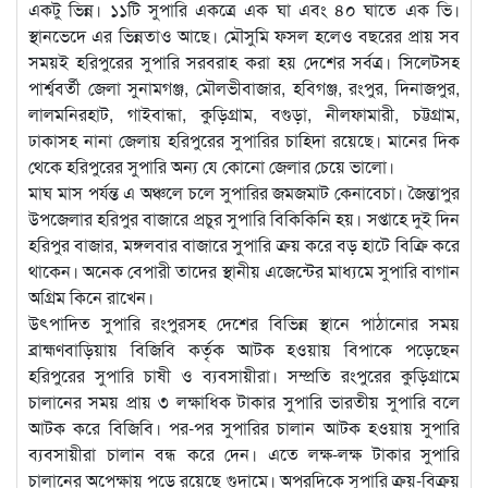
একটু ভিন্ন। ১১টি সুপারি একত্রে এক ঘা এবং ৪০ ঘাতে এক ভি।
স্থানভেদে এর ভিন্নতাও আছে। মৌসুমি ফসল হলেও বছরের প্রায় সব
সময়ই হরিপুরের সুপারি সরবরাহ করা হয় দেশের সর্বত্র। সিলেটসহ
পার্শ্ববর্তী জেলা সুনামগঞ্জ, মৌলভীবাজার, হবিগঞ্জ, রংপুর, দিনাজপুর,
লালমনিরহাট, গাইবান্ধা, কুড়িগ্রাম, বগুড়া, নীলফামারী, চট্টগ্রাম,
ঢাকাসহ নানা জেলায় হরিপুরের সুপারির চাহিদা রয়েছে। মানের দিক
থেকে হরিপুরের সুপারি অন্য যে কোনো জেলার চেয়ে ভালো।
মাঘ মাস পর্যন্ত এ অঞ্চলে চলে সুপারির জমজমাট কেনাবেচা। জৈন্তাপুর
উপজেলার হরিপুর বাজারে প্রচুর সুপারি বিকিকিনি হয়। সপ্তাহে দুই দিন
হরিপুর বাজার, মঙ্গলবার বাজারে সুপারি ক্রয় করে বড় হাটে বিক্রি করে
থাকেন। অনেক বেপারী তাদের স্থানীয় এজেন্টের মাধ্যমে সুপারি বাগান
অগ্রিম কিনে রাখেন।
উৎপাদিত সুপারি রংপুরসহ দেশের বিভিন্ন স্থানে পাঠানোর সময়
ব্রাহ্মণবাড়িয়ায় বিজিবি কর্তৃক আটক হওয়ায় বিপাকে পড়েছেন
হরিপুরের সুপারি চাষী ও ব্যবসায়ীরা। সম্প্রতি রংপুরের কুড়িগ্রামে
চালানের সময় প্রায় ৩ লক্ষাধিক টাকার সুপারি ভারতীয় সুপারি বলে
আটক করে বিজিবি। পর-পর সুপারির চালান আটক হওয়ায় সুপারি
ব্যবসায়ীরা চালান বন্ধ করে দেন। এতে লক্ষ-লক্ষ টাকার সুপারি
চালানের অপেক্ষায় পড়ে রয়েছে গুদামে। অপরদিকে সুপারি ক্রয়-বিক্রয়