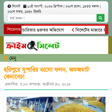
সিলেট
১০ই আগস্ট, ২০২৬ খ্রিস্টাব্দ
|
২৬শে শ্রাবণ, ১৪৩৩ বঙ্গাব্দ
|
২৬শে সফর, ১৪৪৮ হিজরি
নিয়ম ও স্বেচ্ছাচারিতার গুরুতর অভিযোগ
শিরোনাম
সিলেটের মাজারে জীবনের
সন্ধান, দলিল ফাঁস
গোয়াইনঘাটে প্রেমের ফাঁদে তরুণী পাচার: মাদক
মেনু
হরিপুরে সুপারির ভালো ফলন, জমজমাট
কেনাবেচা
প্রকাশিত: ৭:০০ অপরাহ্ণ, অক্টোবর ৩০, ২০১৮