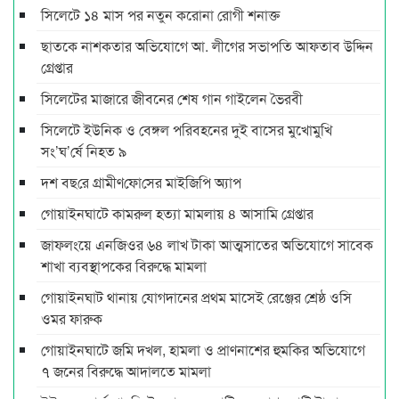
সিলেটে ১৪ মাস পর নতুন করোনা রোগী শনাক্ত
ছাতকে নাশকতার অভিযোগে আ. লীগের সভাপ‌তি আফতাব উদ্দিন
গ্রেপ্তার
সিলেটের মাজারে জীবনের শেষ গান গাইলেন ভৈরবী
সিলেটে ইউনিক ও বেঙ্গল পরিবহনের দুই বাসের মুখোমুখি
সং’ঘ’র্ষে নিহত ৯
দশ বছ‌রে গ্রামীণ‌ফো‌সের মাইজিপি অ্যাপ
গোয়াইনঘাটে কামরুল হত্যা মামলায় ৪ আসামি গ্রেপ্তার
জাফলংয়ে এনজিওর ৬৪ লাখ টাকা আত্মসাতের অভিযোগে সাবেক
শাখা ব্যবস্থাপকের বিরুদ্ধে মামলা
গোয়াইনঘাট থানায় যোগদানের প্রথম মাসেই রেঞ্জের শ্রেষ্ঠ ওসি
ওমর ফারুক
গোয়াইনঘাটে জমি দখল, হামলা ও প্রাণনাশের হুমকির অভিযোগে
৭ জনের বিরুদ্ধে আদালতে মামলা