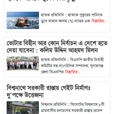
ছাতক প্রতিনিধি :: ছাতকে পুকুরের পানিতে
ডুবে সামাদ আলম (৭) নামের এক
বিস্তারিত...
ভোটার বিহীন আর কোন নির্বাচন এ দেশে হতে
দেয়া যাবেনা : কলিম উদ্দিন আহমদ মিলন
ছাতক প্রতিননিধি :: বিএনপি জাতীয় নির্বাহী
কমিটির সহ-সাংগঠনিক সম্পাদক, সুনামগঞ্জ
জেলা বিএনপির
বিস্তারিত...
বিশ্বনাথে সরকারী রাস্তায় গেইট নির্মাণঃ
দু’পক্ষে উত্তেজনা
বিশ্বনাথ প্রতিনিধি :: সিলেটের বিশ্বনাথে ৮টি
গ্রামবাসীর চলাচলের সরকারী রাস্তার প্রবেশ