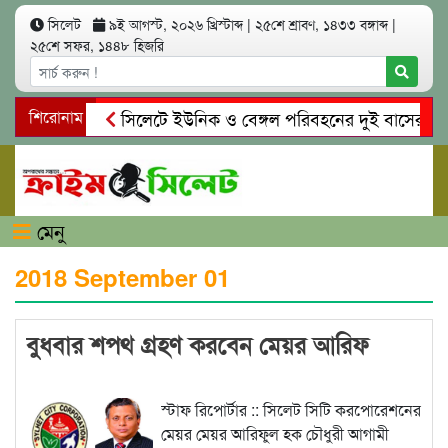
সিলেট
৯ই আগস্ট, ২০২৬ খ্রিস্টাব্দ
|
২৫শে শ্রাবণ, ১৪৩৩ বঙ্গাব্দ
|
২৫শে সফর, ১৪৪৮ হিজরি
শিরোনাম
সিলেটে ইউনিক ও বেঙ্গল পরিবহনের দুই বাসের মুখোমু
গোয়াইনঘাটে প্রেমের ফাঁদে তরুণী পাচার: মাদকাসক্ত রি
মেনু
2018 September 01
বুধবার শপথ গ্রহণ করবেন মেয়র আরিফ
স্টাফ রিপোর্টার :: সিলেট সিটি করপোরেশনের
মেয়র মেয়র আরিফুল হক চৌধুরী আগামী