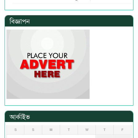
বিজ্ঞাপন
আর্কাইভ
S
S
M
T
W
T
F