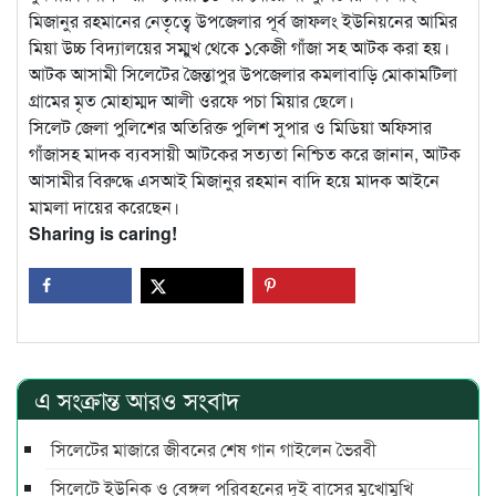
মিজানুর রহমানের নেতৃত্বে উপজেলার পূর্ব জাফলং ইউনিয়নের আমির
মিয়া উচ্চ বিদ্যালয়ের সম্মুখ থেকে ১কেজী গাঁজা সহ আটক করা হয়।
আটক আসামী সিলেটের জৈন্তাপুর উপজেলার কমলাবাড়ি মোকামটিলা
গ্রামের মৃত মোহাম্মদ আলী ওরফে পচা মিয়ার ছেলে।
সিলেট জেলা পুলিশের অতিরিক্ত পুলিশ সুপার ও মিডিয়া অফিসার
গাঁজাসহ মাদক ব্যবসায়ী আটকের সত্যতা নিশ্চিত করে জানান, আটক
আসামীর বিরুদ্ধে এসআই মিজানুর রহমান বাদি হয়ে মাদক আইনে
মামলা দায়ের করেছেন।
Sharing is caring!
এ সংক্রান্ত আরও সংবাদ
সিলেটের মাজারে জীবনের শেষ গান গাইলেন ভৈরবী
সিলেটে ইউনিক ও বেঙ্গল পরিবহনের দুই বাসের মুখোমুখি