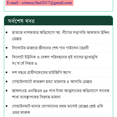
সর্বশেষ খবর
ছাতকে নাশকতার অভিযোগে আ. লীগের সভাপ‌তি আফতাব উদ্দিন
গ্রেপ্তার
সিলেটের মাজারে জীবনের শেষ গান গাইলেন ভৈরবী
সিলেটে ইউনিক ও বেঙ্গল পরিবহনের দুই বাসের মুখোমুখি
সং’ঘ’র্ষে নিহত ৯
দশ বছ‌রে গ্রামীণ‌ফো‌সের মাইজিপি অ্যাপ
গোয়াইনঘাটে কামরুল হত্যা মামলায় ৪ আসামি গ্রেপ্তার
জাফলংয়ে এনজিওর ৬৪ লাখ টাকা আত্মসাতের অভিযোগে সাবেক
শাখা ব্যবস্থাপকের বিরুদ্ধে মামলা
গোয়াইনঘাট থানায় যোগদানের প্রথম মাসেই রেঞ্জের শ্রেষ্ঠ ওসি
ওমর ফারুক