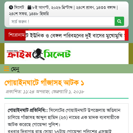
সিলেট
৮ই আগস্ট, ২০২৬ খ্রিস্টাব্দ
|
২৪শে শ্রাবণ, ১৪৩৩ বঙ্গাব্দ
|
২৪শে সফর, ১৪৪৮ হিজরি
সিলেটে ইউনিক ও বেঙ্গল পরিবহনের দুই বাসের মুখোমুখি সং’ঘ’র্
শিরোনাম
গোয়াইনঘাটে প্রেমের ফাঁদে তরুণী পাচার: মাদকাসক্ত রিমালকে গ্রেপ্
মেনু
গোয়াইনঘাটে গাঁজাসহ আটক ১
প্রকাশিত: ১১:২৪ অপরাহ্ণ, ফেব্রুয়ারি ১, ২০১৮
গোয়াইনঘাট প্রতিনিধি::
সিলেটের গোয়াইনঘাট উপজেলায় অভিযান
চালিয়ে গাঁজাসহ আব্দুল হামিদ (২০) নামের এক মাদক ব্যবসায়ীকে
আটক করেছে গোয়েন্দা পুলিশ।
বুধবার দিবাগত রাত সোয়া ১০টায় গোয়েন্দা পুলিশের এসআই