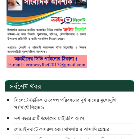
সর্বশেষ খবর
সিলেটে ইউনিক ও বেঙ্গল পরিবহনের দুই বাসের মুখোমুখি
সং’ঘ’র্ষে নিহত ৯
দশ বছ‌রে গ্রামীণ‌ফো‌সের মাইজিপি অ্যাপ
গোয়াইনঘাটে কামরুল হত্যা মামলায় ৪ আসামি গ্রেপ্তার