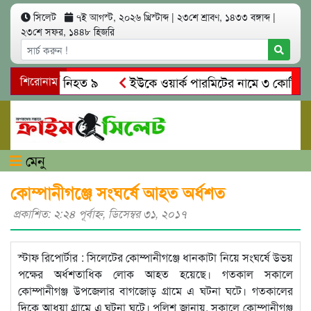
সিলেট
৭ই আগস্ট, ২০২৬ খ্রিস্টাব্দ
|
২৩শে শ্রাবণ, ১৪৩৩ বঙ্গাব্দ
|
২৩শে সফর, ১৪৪৮ হিজরি
 সং’ঘ’র্ষে নিহত ৯
শিরোনাম
ইউকে ওয়ার্ক পারমিটের নামে ৩ কোটি ৬০ লাখ
কে গ্রেপ্তারের দাবি স্থানীয়দের
গোয়াইনঘাটে আলিম উদ্দিনের নেত
মেনু
কোম্পানীগঞ্জে সংঘর্ষে আহত অর্ধশত
প্রকাশিত: ২:২৪ পূর্বাহ্ণ, ডিসেম্বর ৩১, ২০১৭
স্টাফ রিপোর্টার : সিলেটের কোম্পানীগঞ্জে ধানকাটা নিয়ে সংঘর্ষে উভয়
পক্ষের অর্ধশতাধিক লোক আহত হয়েছে। গতকাল সকালে
কোম্পানীগঞ্জ উপজেলার বাগজোড় গ্রামে এ ঘটনা ঘটে। গতকালের
দিকে আধুয়া গ্রামে এ ঘটনা ঘটে। পুলিশ জানায়, সকালে কোম্পানীগঞ্জ