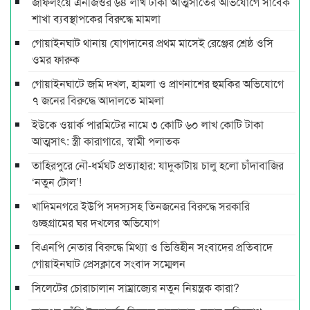
জাফলংয়ে এনজিওর ৬৪ লাখ টাকা আত্মসাতের অভিযোগে সাবেক
শাখা ব্যবস্থাপকের বিরুদ্ধে মামলা
গোয়াইনঘাট থানায় যোগদানের প্রথম মাসেই রেঞ্জের শ্রেষ্ঠ ওসি
ওমর ফারুক
গোয়াইনঘাটে জমি দখল, হামলা ও প্রাণনাশের হুমকির অভিযোগে
৭ জনের বিরুদ্ধে আদালতে মামলা
ইউকে ওয়ার্ক পারমিটের নামে ৩ কোটি ৬০ লাখ কোটি টাকা
আত্মসাৎ: স্ত্রী কারাগারে, স্বামী পলাতক
তাহিরপুরে নৌ-ধর্মঘট প্রত্যাহার: যাদুকাটায় চালু হলো চাঁদাবাজির
‘নতুন টোল’!
খাদিমনগরে ইউপি সদস্যসহ তিনজনের বিরুদ্ধে সরকারি
গুচ্ছগ্রামের ঘর দখলের অভিযোগ
বিএনপি নেতার বিরুদ্ধে মিথ্যা ও ভিত্তিহীন সংবাদের প্রতিবাদে
গোয়াইনঘাট প্রেসক্লাবে সংবাদ সম্মেলন
সিলেটের চোরাচালান সাম্রাজ্যের নতুন নিয়ন্ত্রক কারা?