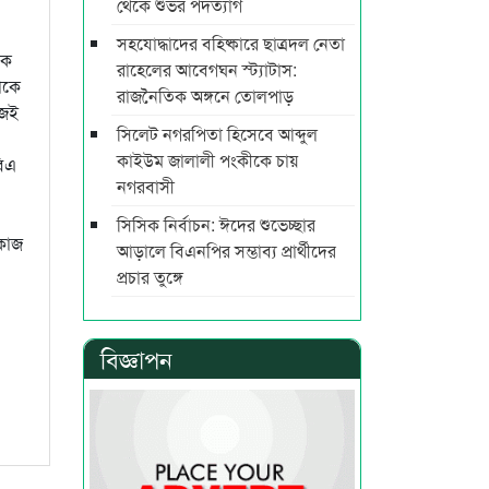
থেকে শুভর পদত্যাগ
সহযোদ্ধাদের বহিষ্কারে ছাত্রদল নেতা
কে
রাহেলের আবেগঘন স্ট্যাটাস:
াকে
রাজনৈতিক অঙ্গনে তোলপাড়
জেই
সিলেট নগরপিতা হিসেবে আব্দুল
কাইউম জালালী পংকীকে চায়
বিএ
নগরবাসী
সিসিক নির্বাচন: ঈদের শুভেচ্ছার
 কাজ
আড়ালে বিএনপির সম্ভাব্য প্রার্থীদের
প্রচার তুঙ্গে
বিজ্ঞাপন