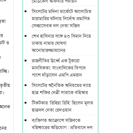
মেডিকেল অফিসার পদায়ন
সিলেটের মদিনা মার্কেটে আলোচিত
মারামারির ঘটনায় নির্দোষ প্রমাণিত
িতা
সেচ্ছাসেবক দল নেতা সজিব
ার
শেখ হাসিনার সঙ্গে ৪০ বিমান নিয়ে
 ভোট ও
ঢাকায় নামার ঘোষণা
আনোয়ারুজ্জামানের
।
রাজনীতির ঊর্ধ্বে এক টুকরো
মানবিকতা: সাংবাদিকের বিপদে
চ্ছি।
পাশে দাঁড়ালেন এমপি এমরান
তৃতীয়
সিলেটের অনৈতিক অনিয়মের দায়ে
রা।
ছাত্র শক্তির নেত্রী সারাকে বহিস্কার
টিকটকার ‘রিহিয়া রিহি’ ছিলেন মূলত
 অনেক
ছাত্রদল নেতা রেদওয়ান
ব্যক্তিগত আক্রোশে সজিবকে
বহিষ্কারের অভিযোগ : প্রতিবাদে দল
উনের