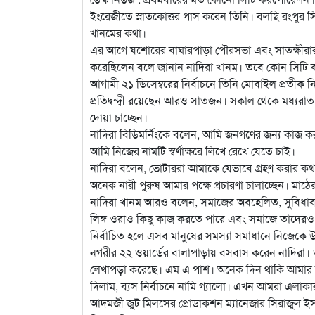
ইংরেজীতে স্নাতকোত্তর পাস করেন তিনি। বলছি রংপুর সি
খানমের কথা।
এর আগে যশোরের বাঘারপাড়া পৌরসভা এবং সাতক্ষীরার কল
করেছিলেন বলে জানান নাদিরা খানম। তবে কোন সিটি করপ
আগামী ২১ ডিসেম্বরের নির্বাচনে তিনি মোবাইল প্রতীক নি
প্রতিদ্বন্দ্বী রয়েছেন আরও সাতজন। সকাল থেকে মধ্যরাত প
দোয়া চাচ্ছেন।
নাদিরা বিডিমর্নিংকে বলেন, আমি জনগণের জন্য কাজ 
আমি নিজের নামটি স্বর্ণাক্ষরে লিখে রেখে যেতে চাই।
নাদিরা বলেন, ভোটাররা আমাকে যেভাবে গ্রহণ করার কথা
অনেক নারী পুরুষ আমার পক্ষে প্রচারণা চালাচ্ছেন। মাঠ
নাদিরা খানম আরও বলেন, সমাজের অবহেলিত, সুবিধাবঞ
লিঙ্গ ওরাও কিছু কাজ করতে পারে এবং সমাজে তাদেরও কিছু
নির্বাচিত হলে এসব মানুষের সমস্যা সমাধানে নিজেক
নগরীর ২২ ওয়ার্ডের বালাপাড়ায় বসবাস করেন নাদিরা
লেখাপড়া করেছে। এম এ পাশ। অনেক দিন থাকি আমার ব
দিলাম, ব্যস নির্বাচনে নামি গ্যালো। এখন আমরা এলাকার
আদমজী জুট মিলসের প্রোডাকশন ম্যানেজার সিরাজুল ইসলা