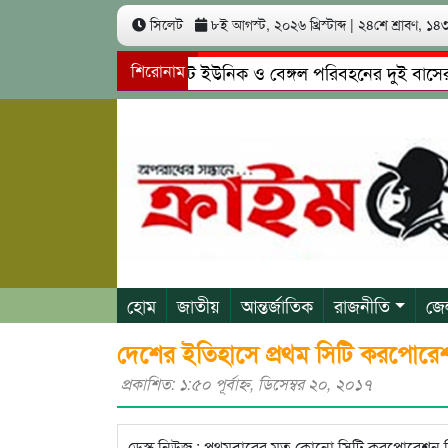
সিলেট
৮ই আগস্ট, ২০২৬ খ্রিস্টাব্দ
|
২৪শে শ্রাবণ, ১৪৩৩
সিলেটে ইউনিক ও বেঙ্গল পরিবহনের দুই বাসের মুখোম
শিরোনাম
গোয়াইনঘাটে প্রেমের ফাঁদে তরুণী পাচার: মাদকাসক্ত রি
হোম
জাতীয়
আন্তর্জাতিক
রাজনীতি
জে
দেশের ইতিহাসে প্রথম সিটি করপোরেশনে
প্রকাশিত: ১:৫০ পূর্বাহ্ণ, ডিসেম্বর ২০, ২০১৭
ডেস্ক নিউজ : প্রথমবারের মত কোনো সিটি করপোরেশন নির