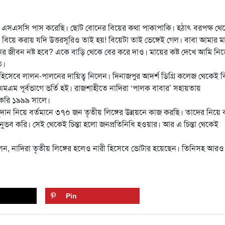
ে এসএসসি পাস করেছি। ছোট বোনের বিয়ের কথা পাকাপাকি। হঠাৎ বরপক্ষ থে
য়ে করায় যদি উত্তরসূরিও তাই হয়! বিয়েটা তাই ভেঙ্গেই গেল। বাবা আমার ম
ের জীবন নষ্ট হবে? একে বাড়ি থেকে বের করে দাও। মায়ের কষ্ট দেখে আমি নি
ে।
ন হিসেবে লালন-পালনের দায়িত্ব নিলেন। দিনাজপুর আদর্শ ডিগ্রি কলেজ থেকেই 
এমএম পূর্বভাগে ভর্তি হই। রাজশাহীতে নাদিরা ‘পালক বাবার’ সহায়তায়
ষ করি ১৯৯৯ সালে।
ে অনুদান নিয়ে বর্তমানে ৩৭০ জন তৃতীয় লিঙ্গের উন্নয়নে কাজ করছি। তাদের নিয়ে
ব করি। সেই থেকেই চিন্তা হলো জনপ্রতিনিধি হওয়ার। আর এ চিন্তা থেকেই
ন বলেন, নাদিরা তৃতীয় লিঙ্গের হলেও নারী হিসেবে ভোটার হয়েছেন। তিনিসহ আরও
Pin