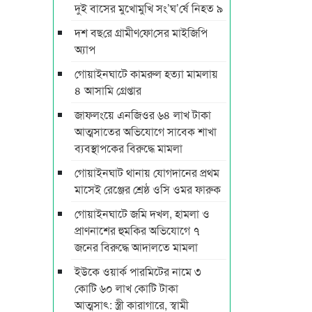
দুই বাসের মুখোমুখি সং’ঘ’র্ষে নিহত ৯
দশ বছ‌রে গ্রামীণ‌ফো‌সের মাইজিপি
অ্যাপ
গোয়াইনঘাটে কামরুল হত্যা মামলায়
৪ আসামি গ্রেপ্তার
জাফলংয়ে এনজিওর ৬৪ লাখ টাকা
আত্মসাতের অভিযোগে সাবেক শাখা
ব্যবস্থাপকের বিরুদ্ধে মামলা
গোয়াইনঘাট থানায় যোগদানের প্রথম
মাসেই রেঞ্জের শ্রেষ্ঠ ওসি ওমর ফারুক
গোয়াইনঘাটে জমি দখল, হামলা ও
প্রাণনাশের হুমকির অভিযোগে ৭
জনের বিরুদ্ধে আদালতে মামলা
ইউকে ওয়ার্ক পারমিটের নামে ৩
কোটি ৬০ লাখ কোটি টাকা
আত্মসাৎ: স্ত্রী কারাগারে, স্বামী