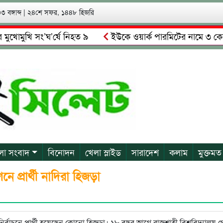
 বঙ্গাব্দ
|
২৪শে সফর, ১৪৪৮ হিজরি
ুখি সং’ঘ’র্ষে নিহত ৯
ইউকে ওয়ার্ক পারমিটের নামে ৩ কোটি ৬০ ল
মালকে গ্রেপ্তারের দাবি স্থানীয়দের
গোয়াইনঘাটে আলিম উদ্দিনের ন
লা সংবাদ
বিনোদন
খেলা স্লাইড
সারাদেশ
কলাম
মুক্তমত
 প্রার্থী নাদিরা হিজড়া
্বাচনে প্রার্থী হয়েছেন কোনো হিজড়া। ১৮ বছর আগে রাজশাহী বিশ্ববিদ্যালয় 