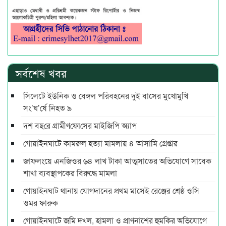
সর্বশেষ খবর
সিলেটে ইউনিক ও বেঙ্গল পরিবহনের দুই বাসের মুখোমুখি
সং’ঘ’র্ষে নিহত ৯
দশ বছ‌রে গ্রামীণ‌ফো‌সের মাইজিপি অ্যাপ
গোয়াইনঘাটে কামরুল হত্যা মামলায় ৪ আসামি গ্রেপ্তার
জাফলংয়ে এনজিওর ৬৪ লাখ টাকা আত্মসাতের অভিযোগে সাবেক
শাখা ব্যবস্থাপকের বিরুদ্ধে মামলা
গোয়াইনঘাট থানায় যোগদানের প্রথম মাসেই রেঞ্জের শ্রেষ্ঠ ওসি
ওমর ফারুক
গোয়াইনঘাটে জমি দখল, হামলা ও প্রাণনাশের হুমকির অভিযোগে