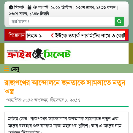
সিলেট
৭ই আগস্ট, ২০২৬ খ্রিস্টাব্দ
|
২৩শে শ্রাবণ, ১৪৩৩ বঙ্গাব্দ
|
২৩শে সফর, ১৪৪৮ হিজরি
 সং’ঘ’র্ষে নিহত ৯
শিরোনাম
ইউকে ওয়ার্ক পারমিটের নামে ৩ কোটি ৬০ লাখ
কে গ্রেপ্তারের দাবি স্থানীয়দের
গোয়াইনঘাটে আলিম উদ্দিনের নেত
মেনু
রাজপথের আন্দোলনে জনতাকে সামলাতে নতুন
অস্ত্র
প্রকাশিত: ৮:৪২ অপরাহ্ণ, ডিসেম্বর ১, ২০১৭
ক্রাইম ডেস্ক : রাজপথের আন্দোলনে জনতাকে সামলাতে নতুন এক
অস্ত্রের ব্যবহার শুরু করেছে ঢাকা মহানগর পুলিশ। আর এ অস্ত্রের নাম
‘সাউন্ড স্টিমুলেটর’।