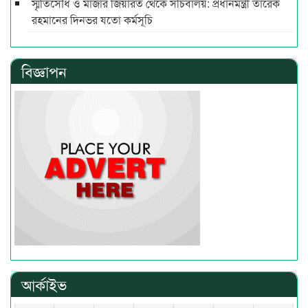
স্মৃতিসৌধ ও মাজার জিয়ারত থেকে সচিবালয়: প্রধানমন্ত্রী তারেক
রহমানের দিনভর যতো কর্মসূচি
বিজ্ঞাপন
আর্কাইভ