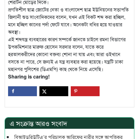
শেরাটন মোড়ের দিকে।
প্রগতিশীল ছাত্র জোটের নেতা ও বাংলাদেশ ছাত্র ইউনিয়নের সভাপতি
জিলানী শুভ সাংবাদিকদের বলেন, যখন এই বিকট শব্দ করা হচ্ছিল,
মনে হচ্ছিল কানের পর্দা ফেটে যাবে। অনেকটা বধির হয়ে যাওয়ার
অবস্থা।
এই শব্দযন্ত্র ব্যবহারের কারণ সম্পর্কে জানতে চাইলে রমনা বিভাগের
উপকমিশনার মারুফ হোসেন সরদার বলেন, যাতে করে
হরতালকরীদের কোনো বক্তব্য শোনা না যায় এবং তারা ওইখানে
বসতে না পারে, সে জন্যই এ যন্ত্র ব্যবহার করা হয়েছে। যন্ত্রটি ঢাকা
মহানগর পুলিশের (ডিএমপি) কাছ থেকে নিয়ে এসেছি।
Sharing is caring!
এ সংক্রান্ত আরও সংবাদ
বিআইডব্লিউটিএ’র পরিচালক আরিফের নারীর সঙ্গে আপত্তিকর