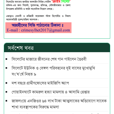
সর্বশেষ খবর
সিলেটের মাজারে জীবনের শেষ গান গাইলেন ভৈরবী
সিলেটে ইউনিক ও বেঙ্গল পরিবহনের দুই বাসের মুখোমুখি
সং’ঘ’র্ষে নিহত ৯
দশ বছ‌রে গ্রামীণ‌ফো‌সের মাইজিপি অ্যাপ
গোয়াইনঘাটে কামরুল হত্যা মামলায় ৪ আসামি গ্রেপ্তার
জাফলংয়ে এনজিওর ৬৪ লাখ টাকা আত্মসাতের অভিযোগে সাবেক
শাখা ব্যবস্থাপকের বিরুদ্ধে মামলা