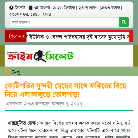
সিলেট
৭ই আগস্ট, ২০২৬ খ্রিস্টাব্দ
|
২৩শে শ্রাবণ, ১৪৩৩ বঙ্গাব্দ
|
২৩শে সফর, ১৪৪৮ হিজরি
সিলেটে ইউনিক ও বেঙ্গল পরিবহনের দুই বাসের মুখোমুখি সং’ঘ’র্ষ
শিরোনাম
গোয়াইনঘাটে প্রেমের ফাঁদে তরুণী পাচার: মাদকাসক্ত রিমালকে গ্রেপ্ত
মেনু
কোটিপতির সুন্দরী মেয়ের সাথে ফকিরের বিয়ে
নিয়ে এলাকাজুড়ে তোলপাড়!
প্রকাশিত: ২:৩৬ অপরাহ্ণ, নভেম্বর ৭, ২০১৭
এক্সক্লুসিভ ডেস্ক :
আজব বিশ্বের যতসব অবাক করার মতো ঘটনা, হ্যাঁ
তবে রটনা মনে করবেন না কিন্তু এবারের ঘটনাটি একেবারে পাকা
বিশুদ্ধ,অনেকে অনেক রকম প্রেমের খবর শুনেছেন, ধনীর দুলালীর