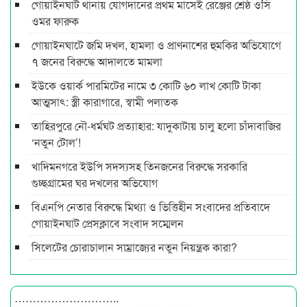
গোয়াইনঘাট থানায় যোগদানের প্রথম মাসেই রেঞ্জের শ্রেষ্ঠ ওসি
ওমর ফারুক
গোয়াইনঘাটে জমি দখল, হামলা ও প্রাণনাশের হুমকির অভিযোগে
৭ জনের বিরুদ্ধে আদালতে মামলা
ইউকে ওয়ার্ক পারমিটের নামে ৩ কোটি ৬০ লাখ কোটি টাকা
আত্মসাৎ: স্ত্রী কারাগারে, স্বামী পলাতক
তাহিরপুরে নৌ-ধর্মঘট প্রত্যাহার: যাদুকাটায় চালু হলো চাঁদাবাজির
‘নতুন টোল’!
খাদিমনগরে ইউপি সদস্যসহ তিনজনের বিরুদ্ধে সরকারি
গুচ্ছগ্রামের ঘর দখলের অভিযোগ
বিএনপি নেতার বিরুদ্ধে মিথ্যা ও ভিত্তিহীন সংবাদের প্রতিবাদে
গোয়াইনঘাট প্রেসক্লাবে সংবাদ সম্মেলন
সিলেটের চোরাচালান সাম্রাজ্যের নতুন নিয়ন্ত্রক কারা?
………………………..