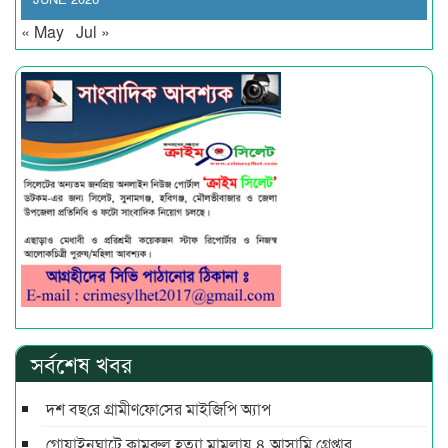
« May
Jul »
সর্বশেষ খবর
দশ বছ‌রে গ্রামীণ‌ফো‌সের মাইজিপি অ্যাপ
গোয়াইনঘাটে কামরুল হত্যা মামলায় ৪ আসামি গ্রেপ্তার