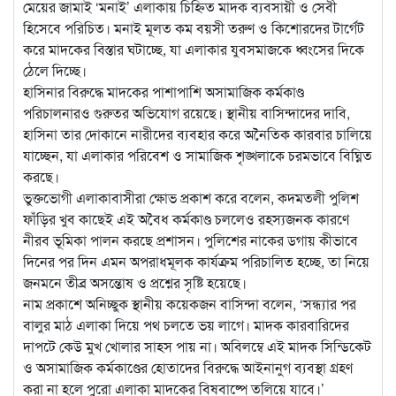
মেয়ের জামাই ‘মনাই’ এলাকায় চিহ্নিত মাদক ব্যবসায়ী ও সেবী
হিসেবে পরিচিত। মনাই মূলত কম বয়সী তরুণ ও কিশোরদের টার্গেট
করে মাদকের বিস্তার ঘটাচ্ছে, যা এলাকার যুবসমাজকে ধ্বংসের দিকে
ঠেলে দিচ্ছে।
হাসিনার বিরুদ্ধে মাদকের পাশাপাশি অসামাজিক কর্মকাণ্ড
পরিচালনারও গুরুতর অভিযোগ রয়েছে। স্থানীয় বাসিন্দাদের দাবি,
হাসিনা তার দোকানে নারীদের ব্যবহার করে অনৈতিক কারবার চালিয়ে
যাচ্ছেন, যা এলাকার পরিবেশ ও সামাজিক শৃঙ্খলাকে চরমভাবে বিঘ্নিত
করছে।
ভুক্তভোগী এলাকাবাসীরা ক্ষোভ প্রকাশ করে বলেন, কদমতলী পুলিশ
ফাঁড়ির খুব কাছেই এই অবৈধ কর্মকাণ্ড চললেও রহস্যজনক কারণে
নীরব ভূমিকা পালন করছে প্রশাসন। পুলিশের নাকের ডগায় কীভাবে
দিনের পর দিন এমন অপরাধমূলক কার্যক্রম পরিচালিত হচ্ছে, তা নিয়ে
জনমনে তীব্র অসন্তোষ ও প্রশ্নের সৃষ্টি হয়েছে।
নাম প্রকাশে অনিচ্ছুক স্থানীয় কয়েকজন বাসিন্দা বলেন, ‘সন্ধ্যার পর
বালুর মাঠ এলাকা দিয়ে পথ চলতে ভয় লাগে। মাদক কারবারিদের
দাপটে কেউ মুখ খোলার সাহস পায় না। অবিলম্বে এই মাদক সিন্ডিকেট
ও অসামাজিক কর্মকাণ্ডের হোতাদের বিরুদ্ধে আইনানুগ ব্যবস্থা গ্রহণ
করা না হলে পুরো এলাকা মাদকের বিষবাষ্পে তলিয়ে যাবে।’