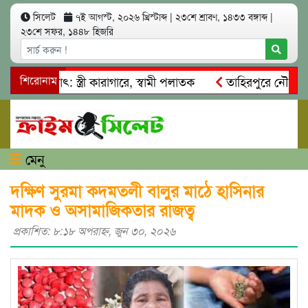
সিলেট
৭ই আগস্ট, ২০২৬ খ্রিস্টাব্দ
|
২৩শে শ্রাবণ, ১৪৩৩ বঙ্গাব্দ
|
২৩শে সফর, ১৪৪৮ হিজরি
আত্মসাৎ: স্ত্রী কারাগারে, স্বামী পলাতক
শিরোনাম
তাহিরপুরে নৌ-ধর্মঘট প
মিকদের মারধর
নগরীতে কোটি টাকার সম্পত্তি দখলের চেষ্টা: গ্রেফ
মেনু
দক্ষিণ সুরমা কদমতলী বালুর মাঠে হাসিনার
মাদক ও অসামাজিকতার রাজত্ব
প্রকাশিত: ৮:১৮ অপরাহ্ণ, জুন ৩০, ২০২৬