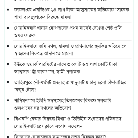
জাফলংয়ে এনজিওর ৬৪ লাখ টাকা আত্মসাতের অভিযোগে সাবেক
শাখা ব্যবস্থাপকের বিরুদ্ধে মামলা
গোয়াইনঘাট থানায় যোগদানের প্রথম মাসেই রেঞ্জের শ্রেষ্ঠ ওসি
ওমর ফারুক
গোয়াইনঘাটে জমি দখল, হামলা ও প্রাণনাশের হুমকির অভিযোগে
৭ জনের বিরুদ্ধে আদালতে মামলা
ইউকে ওয়ার্ক পারমিটের নামে ৩ কোটি ৬০ লাখ কোটি টাকা
আত্মসাৎ: স্ত্রী কারাগারে, স্বামী পলাতক
তাহিরপুরে নৌ-ধর্মঘট প্রত্যাহার: যাদুকাটায় চালু হলো চাঁদাবাজির
‘নতুন টোল’!
খাদিমনগরে ইউপি সদস্যসহ তিনজনের বিরুদ্ধে সরকারি
গুচ্ছগ্রামের ঘর দখলের অভিযোগ
বিএনপি নেতার বিরুদ্ধে মিথ্যা ও ভিত্তিহীন সংবাদের প্রতিবাদে
গোয়াইনঘাট প্রেসক্লাবে সংবাদ সম্মেলন
সিলেটের চোরাচালান সাম্রাজ্যের নতুন নিয়ন্ত্রক কারা?