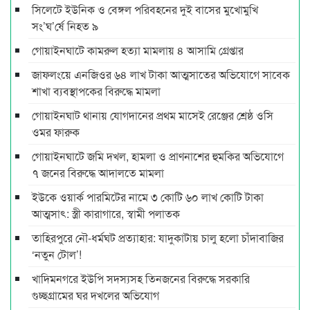
সিলেটে ইউনিক ও বেঙ্গল পরিবহনের দুই বাসের মুখোমুখি
সং’ঘ’র্ষে নিহত ৯
গোয়াইনঘাটে কামরুল হত্যা মামলায় ৪ আসামি গ্রেপ্তার
জাফলংয়ে এনজিওর ৬৪ লাখ টাকা আত্মসাতের অভিযোগে সাবেক
শাখা ব্যবস্থাপকের বিরুদ্ধে মামলা
গোয়াইনঘাট থানায় যোগদানের প্রথম মাসেই রেঞ্জের শ্রেষ্ঠ ওসি
ওমর ফারুক
গোয়াইনঘাটে জমি দখল, হামলা ও প্রাণনাশের হুমকির অভিযোগে
৭ জনের বিরুদ্ধে আদালতে মামলা
ইউকে ওয়ার্ক পারমিটের নামে ৩ কোটি ৬০ লাখ কোটি টাকা
আত্মসাৎ: স্ত্রী কারাগারে, স্বামী পলাতক
তাহিরপুরে নৌ-ধর্মঘট প্রত্যাহার: যাদুকাটায় চালু হলো চাঁদাবাজির
‘নতুন টোল’!
খাদিমনগরে ইউপি সদস্যসহ তিনজনের বিরুদ্ধে সরকারি
গুচ্ছগ্রামের ঘর দখলের অভিযোগ