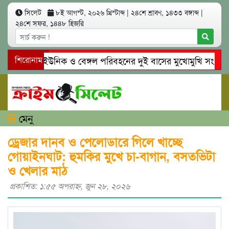
সিলেট
৮ই আগস্ট, ২০২৬ খ্রিস্টাব্দ
|
২৪শে শ্রাবণ, ১৪৩৩ বঙ্গাব্দ
|
২৪শে সফর, ১৪৪৮ হিজরি
সিলেটে ইউনিক ও বেঙ্গল পরিবহনের দুই বাসের মুখোমুখি সং’ঘ’র্ষে 
শিরোনাম
গোয়াইনঘাটে প্রেমের ফাঁদে তরুণী পাচার: মাদকাসক্ত রিমালকে গ্রেপ্তার
মেনু
ড্রেজার দানব ও পেলোডারে গিলে খাচ্ছে
গোয়াইনঘাট: হুমকির মুখে চা-বাগান, বসতভিটা
ও খেলার মাঠ
প্রকাশিত: ১:৫৫ অপরাহ্ণ, জুন ২৮, ২০২৬