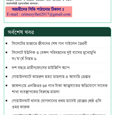
সর্বশেষ খবর
সিলেটের মাজারে জীবনের শেষ গান গাইলেন ভৈরবী
সিলেটে ইউনিক ও বেঙ্গল পরিবহনের দুই বাসের মুখোমুখি
সং’ঘ’র্ষে নিহত ৯
দশ বছ‌রে গ্রামীণ‌ফো‌সের মাইজিপি অ্যাপ
গোয়াইনঘাটে কামরুল হত্যা মামলায় ৪ আসামি গ্রেপ্তার
জাফলংয়ে এনজিওর ৬৪ লাখ টাকা আত্মসাতের অভিযোগে সাবেক
শাখা ব্যবস্থাপকের বিরুদ্ধে মামলা
গোয়াইনঘাট থানায় যোগদানের প্রথম মাসেই রেঞ্জের শ্রেষ্ঠ ওসি
ওমর ফারুক