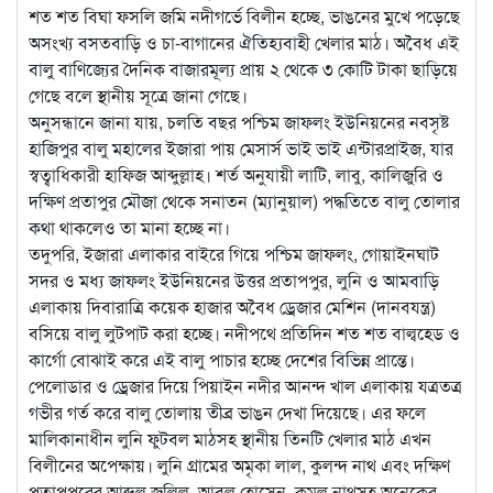
শত শত বিঘা ফসলি জমি নদীগর্ভে বিলীন হচ্ছে, ভাঙনের মুখে পড়েছে
অসংখ্য বসতবাড়ি ও চা-বাগানের ঐতিহ্যবাহী খেলার মাঠ। অবৈধ এই
বালু বাণিজ্যের দৈনিক বাজারমূল্য প্রায় ২ থেকে ৩ কোটি টাকা ছাড়িয়ে
গেছে বলে স্থানীয় সূত্রে জানা গেছে।
অনুসন্ধানে জানা যায়, চলতি বছর পশ্চিম জাফলং ইউনিয়নের নবসৃষ্ট
হাজিপুর বালু মহালের ইজারা পায় মেসার্স ভাই ভাই এন্টারপ্রাইজ, যার
স্বত্বাধিকারী হাফিজ আব্দুল্লাহ। শর্ত অনুযায়ী লাটি, লাবু, কালিজুরি ও
দক্ষিণ প্রতাপুর মৌজা থেকে সনাতন (ম্যানুয়াল) পদ্ধতিতে বালু তোলার
কথা থাকলেও তা মানা হচ্ছে না।
তদুপরি, ইজারা এলাকার বাইরে গিয়ে পশ্চিম জাফলং, গোয়াইনঘাট
সদর ও মধ্য জাফলং ইউনিয়নের উত্তর প্রতাপপুর, লুনি ও আমবাড়ি
এলাকায় দিবারাত্রি কয়েক হাজার অবৈধ ড্রেজার মেশিন (দানবযন্ত্র)
বসিয়ে বালু লুটপাট করা হচ্ছে। নদীপথে প্রতিদিন শত শত বাল্বহেড ও
কার্গো বোঝাই করে এই বালু পাচার হচ্ছে দেশের বিভিন্ন প্রান্তে।
পেলোডার ও ড্রেজার দিয়ে পিয়াইন নদীর আনন্দ খাল এলাকায় যত্রতত্র
গভীর গর্ত করে বালু তোলায় তীব্র ভাঙন দেখা দিয়েছে। এর ফলে
মালিকানাধীন লুনি ফুটবল মাঠসহ স্থানীয় তিনটি খেলার মাঠ এখন
বিলীনের অপেক্ষায়। লুনি গ্রামের অমৃকা লাল, কুলন্দ নাথ এবং দক্ষিণ
প্রতাপপুরের আব্দুল জলিল, আবুল হোসেন, কমল নাথসহ অনেকের