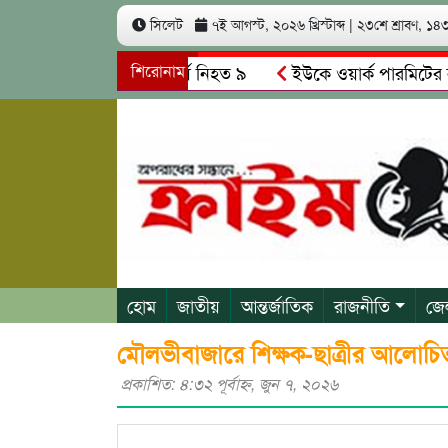
সিলেট
৭ই আগস্ট, ২০২৬ খ্রিস্টাব্দ
|
২৩শে শ্রাবণ, ১৪৩৩
ের মুখোমুখি সং’ঘ’র্ষে নিহত ৯
শিরোনাম
ইউকে ওয়ার্ক পারমিটের নামে ৩ ক
কাসক্ত রিমালকে গ্রেপ্তারের দাবি স্থানীয়দের
গোয়াইনঘাটে আলিম উদ
হোম
জাতীয়
আন্তর্জাতিক
রাজনীতি
জে
মৌলভীবাজারে শিক্ষক-ছাত্রীর আলোচি
প্রকাশিত: ৪:৩২ পূর্বাহ্ণ, জুন ৭, ২০২৬