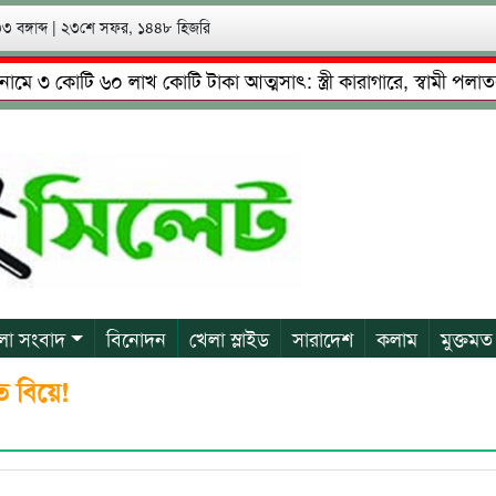
 বঙ্গাব্দ
|
২৩শে সফর, ১৪৪৮ হিজরি
োটি ৬০ লাখ কোটি টাকা আত্মসাৎ: স্ত্রী কারাগারে, স্বামী পলাতক
্দিনের নেতৃত্বে চাঁদাবাজি ও শ্রমিকদের মারধর
নগরীতে কোটি টা
লা সংবাদ
বিনোদন
খেলা স্লাইড
সারাদেশ
কলাম
মুক্তমত
ত বিয়ে!