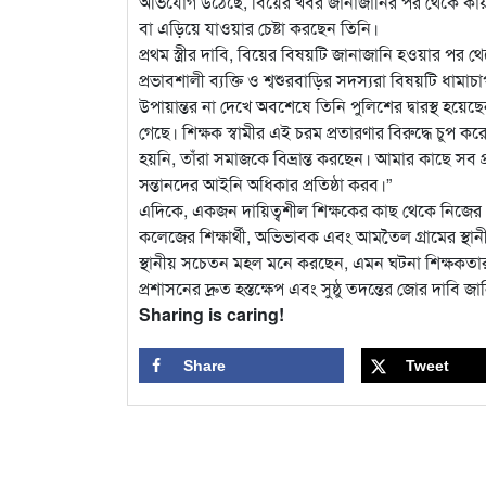
অভিযোগ উঠেছে, বিয়ের খবর জানাজানির পর থেকে কায়সার
বা এড়িয়ে যাওয়ার চেষ্টা করছেন তিনি।
প্রথম স্ত্রীর দাবি, বিয়ের বিষয়টি জানাজানি হওয়ার পর
প্রভাবশালী ব্যক্তি ও শ্বশুরবাড়ির সদস্যরা বিষয়টি ধামাচা
উপায়ান্তর না দেখে অবশেষে তিনি পুলিশের দ্বারস্থ হয়ে
গেছে। শিক্ষক স্বামীর এই চরম প্রতারণার বিরুদ্ধে চুপ ক
হয়নি, তাঁরা সমাজকে বিভ্রান্ত করছেন। আমার কাছে সব 
সন্তানদের আইনি অধিকার প্রতিষ্ঠা করব।”
এদিকে, একজন দায়িত্বশীল শিক্ষকের কাছ থেকে নিজের প্
কলেজের শিক্ষার্থী, অভিভাবক এবং আমতৈল গ্রামের স্থানী
স্থানীয় সচেতন মহল মনে করছেন, এমন ঘটনা শিক্ষকতার ম
প্রশাসনের দ্রুত হস্তক্ষেপ এবং সুষ্ঠু তদন্তের জোর দাবি 
Sharing is caring!
Share
Tweet