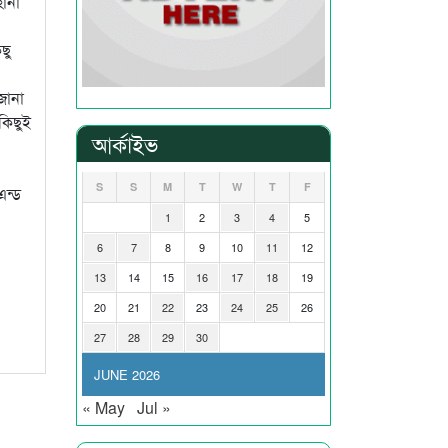
হানা
ছু
জানা
 কিছুই
আর্কাইভ
S
S
M
T
W
T
F
এন্ড
1
2
3
4
5
6
7
8
9
10
11
12
13
14
15
16
17
18
19
20
21
22
23
24
25
26
27
28
29
30
JUNE 2026
« May
Jul »