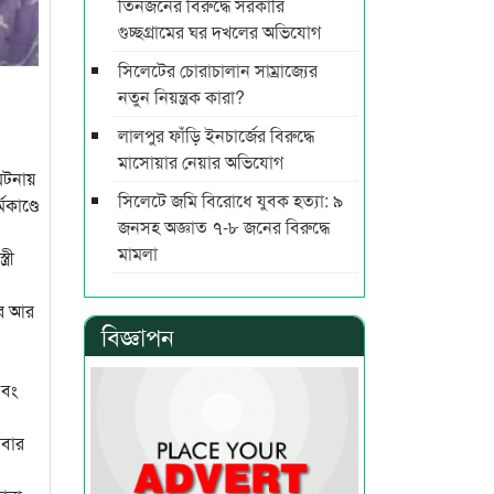
তিনজনের বিরুদ্ধে সরকারি
গুচ্ছগ্রামের ঘর দখলের অভিযোগ
সিলেটের চোরাচালান সাম্রাজ্যের
নতুন নিয়ন্ত্রক কারা?
লালপুর ফাঁড়ি ইনচার্জের বিরুদ্ধে
মাসোয়ার নেয়ার অভিযোগ
ঘটনায়
সিলেটে জমি বিরোধে যুবক হত্যা: ৯
কাণ্ডে
জনসহ অজ্ঞাত ৭-৮ জনের বিরুদ্ধে
মামলা
্রী
ার আর
বিজ্ঞাপন
এবং
রবার