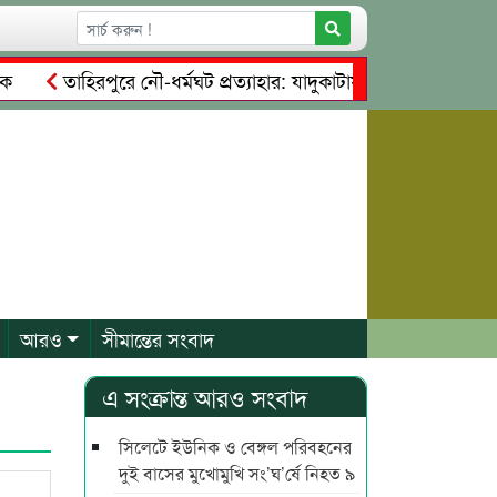
তাহিরপুরে নৌ-ধর্মঘট প্রত্যাহার: যাদুকাটায় চালু হলো চাঁদাবাজির ‘নত
কার সম্পত্তি দখলের চেষ্টা: গ্রেফতারের পর জামিনে মূক্ত রাসেল, আতঙ
আরও
সীমান্তের সংবাদ
এ সংক্রান্ত আরও সংবাদ
সিলেটে ইউনিক ও বেঙ্গল পরিবহনের
দুই বাসের মুখোমুখি সং’ঘ’র্ষে নিহত ৯