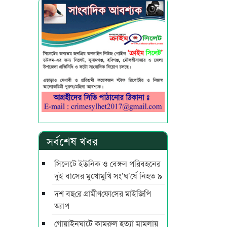
সর্বশেষ খবর
সিলেটে ইউনিক ও বেঙ্গল পরিবহনের
দুই বাসের মুখোমুখি সং’ঘ’র্ষে নিহত ৯
দশ বছ‌রে গ্রামীণ‌ফো‌সের মাইজিপি
অ্যাপ
গোয়াইনঘাটে কামরুল হত্যা মামলায়