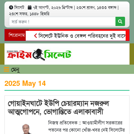
সিলেট
৭ই আগস্ট, ২০২৬ খ্রিস্টাব্দ
|
২৩শে শ্রাবণ, ১৪৩৩ বঙ্গাব্দ
|
২৩শে সফর, ১৪৪৮ হিজরি
ইলেন ভৈরবী
শিরোনাম
সিলেটে ইউনিক ও বেঙ্গল পরিবহনের দুই বাসের মুখো
 মাদকাসক্ত রিমালকে গ্রেপ্তারের দাবি স্থানীয়দের
গোয়াইনঘাটে আলি
মেনু
2025 May 14
গোয়াইনঘাটে ইউপি চেয়ারম্যান নজরুল
আত্মগোপনে, ভোগান্তিতে এলাকাবাসী
নিজস্ব প্রতিবেদক :: আওয়ামীলীগ সরকারের
পতনের পর কোনো খোঁজ-খবর নেই সিলেটের