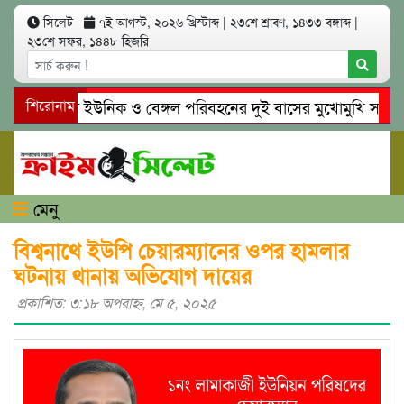
সিলেট
৭ই আগস্ট, ২০২৬ খ্রিস্টাব্দ
|
২৩শে শ্রাবণ, ১৪৩৩ বঙ্গাব্দ
|
২৩শে সফর, ১৪৪৮ হিজরি
সিলেটে ইউনিক ও বেঙ্গল পরিবহনের দুই বাসের মুখোমুখি সং’ঘ’র্ষে
শিরোনাম
গোয়াইনঘাটে প্রেমের ফাঁদে তরুণী পাচার: মাদকাসক্ত রিমালকে গ্রেপ্ত
মেনু
বিশ্বনাথে ইউপি চেয়ারম্যানের ওপর হামলার
ঘটনায় থানায় অভিযোগ দায়ের
প্রকাশিত: ৩:১৮ অপরাহ্ণ, মে ৫, ২০২৫