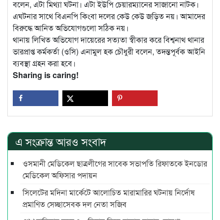
বলেন, এটা মিথ্যা ঘটনা। এটা ইউপি চেয়ারম্যানের সাজানো নাটক।
এঘটনার সাথে বিএনপি কিংবা দলের কেউ কেউ জড়িত নয়। আমাদের
বিরুদ্ধে আনিত অভিযোগগুলো সঠিক নয়।
থানায় লিখিত অভিযোগ দায়েরের সত্যতা স্বীকার করে বিশ্বনাথ থানার
ভারপ্রাপ্ত কর্মকর্তা (ওসি) এনামুল হক চৌধুরী বলেন, তদন্তপূর্বক আইনি
ব্যবস্থা গ্রহন করা হবে।
Sharing is caring!
এ সংক্রান্ত আরও সংবাদ
ওসমানী মেডিকেল ছাত্রলীগের সাবেক সভাপতি রিফাতকে ইনডোর
মেডিকেল অফিসার পদায়ন
সিলেটের মদিনা মার্কেটে আলোচিত মারামারির ঘটনায় নির্দোষ
প্রমাণিত সেচ্ছাসেবক দল নেতা সজিব