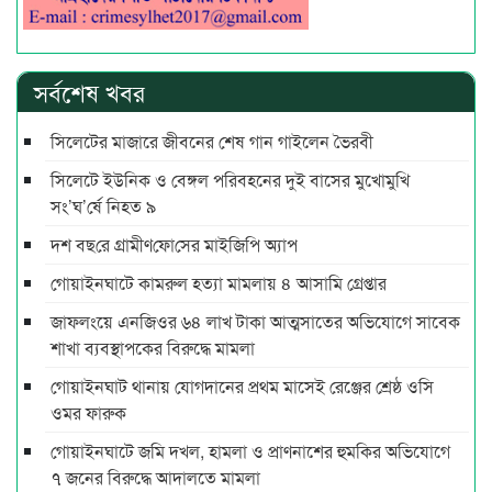
সর্বশেষ খবর
সিলেটের মাজারে জীবনের শেষ গান গাইলেন ভৈরবী
সিলেটে ইউনিক ও বেঙ্গল পরিবহনের দুই বাসের মুখোমুখি
সং’ঘ’র্ষে নিহত ৯
দশ বছ‌রে গ্রামীণ‌ফো‌সের মাইজিপি অ্যাপ
গোয়াইনঘাটে কামরুল হত্যা মামলায় ৪ আসামি গ্রেপ্তার
জাফলংয়ে এনজিওর ৬৪ লাখ টাকা আত্মসাতের অভিযোগে সাবেক
শাখা ব্যবস্থাপকের বিরুদ্ধে মামলা
গোয়াইনঘাট থানায় যোগদানের প্রথম মাসেই রেঞ্জের শ্রেষ্ঠ ওসি
ওমর ফারুক
গোয়াইনঘাটে জমি দখল, হামলা ও প্রাণনাশের হুমকির অভিযোগে
৭ জনের বিরুদ্ধে আদালতে মামলা