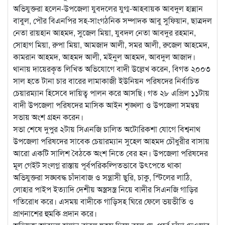
অভিযুক্তরা হলেন-উপজেলা যুবদলের যুগ্ম-আহবায়ক আবদুল হান্নান
বাবুল, পৌর বিএনপির সহ-সাংগঠনিক সম্পাদক আবু সুফিয়ান, ছাত্রদল
নেতা রায়হান আহমদ, সুজেল মিয়া, যুবদল নেতা আবদুর রহমান,
সোহাগ মিয়া, রুপা মিয়া, আমজাদ আলী, সমর আলী, রুজেল আহমেদ,
কামরান আহমদ, আহমদ আলী, মইনুল আহমদ, আবদুল আজাদ।
থানায় দায়েরকৃত লিখিত অভিযোগে বাদী উল্লেখ করেন, বিগত ২০০৩
সাল হতে টানা চার বারের লামাকাজী ইউনিয়ন পরিষদের নির্বাচিত
চেয়ারম্যান হিসেবে দায়িত্ব পালন করে আসছি। গত ২৮ এপ্রিল ১১টায়
বাদী উপজেলা পরিষদের মাসিক আইন শৃঙ্খলা ও উপজেলা সমন্বয়
সভায় অংশ গ্রহন করেন।
সভা শেষে দুপুর ২টায় সিএনজি চালিত অটোরিকশা যোগে বিশ্বনাথ
উপজেলা পরিষদের সাবেক চেয়ারম্যান সুহেল আহমদ চৌধুরীর বাসায়
আরো একটি সালিশ বৈঠকে অংশ নিতে বের হন। উপজেলা পরিষদের
মূল গেইট সংলগ্ন রাস্তায় পূর্বপরিকল্পিতভাবে উৎপেতে থাকা
অভিযুক্তরা সঙ্ঘবদ্ধ চাঁদাবাজ ও সন্ত্রাসী ছুরি, চাকু, স্টিলের লাঠি,
লোহার পাইপ ইত্যাদি দেশীয় অস্ত্রসস্ত্র নিয়ে বাদীর সিএনজি গাড়ির
গতিরোধ করে। এসময় বাদীকে গাড়িসহ ঘিরে ফেলে ভয়ভীতি ও
প্রাণনাশের হুমকি প্রদান করে।