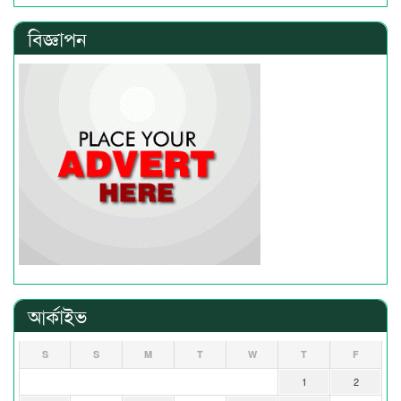
বিজ্ঞাপন
আর্কাইভ
S
S
M
T
W
T
F
1
2