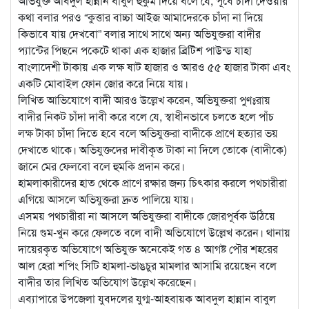
অভিযুক্ত আবদুল হান্নান বাবুল হুকুম দিয়ে বলে যে, পূর্বে চাঁদা দেওয়ার
কথা বলার পরও “কুত্তার বাচ্চা আইজ আমাদেরকে চাঁদা না দিয়ে
কিভাবে যায় দেখবো” বলার সাথে সাথে অন্য অভিযুক্তরা বাদীর
প্যান্টের পিছনে পকেটে থাকা এক হাজার ব্রিটিশ পাউন্ড যাহা
বাংলাদেশী টাকায় এক লক্ষ ষাট হাজার ও আরও ৫৫ হাজার টাকা এবং
একটি মোবাইল ফোন জোর করে নিয়ে যায়।
লিখিত আভিযোগে বাদী আরও উল্লেখ করেন, অভিযুক্তরা পুণঃরায়
বাদীর নিকট চাঁদা দাবী করে বলে যে, স্বাধীনভাবে চলতে হলে পাঁচ
লক্ষ টাকা চাঁদা দিতে হবে বলে অভিযুক্তরা বাদীকে প্রাণে হত্যার ভয়
দেখাতে থাকে। অভিযুক্তদের দাবীকৃত টাকা না দিলে তোকে (বাদীকে)
জানে মের ফেলবো বলে হুমকি প্রদান করে।
হামলাকারীদের হাত থেকে প্রাণে রক্ষার জন্য চিৎকার করলে পথচারীরা
এগিয়ে আসলে অভিযুক্তরা দ্রুত পালিয়ে যায়।
এসময় পথচারীরা না আসলে অভিযুক্তরা বাদীকে জোরপূর্বক উঠিয়ে
নিয়ে গুম-খুন করে ফেলতে বলে বাদী অভিযোগে উল্লেখ করেন। থানায়
দায়েরকৃত অভিযোগে অভিযুক্ত অনেকেই গত ৪ আগষ্ট পৌর শহরের
আল হেরা শপিং সিটি হামলা-ভাঙচুর মামলার আসামি রয়েছেন বলে
বাদীর তার লিখিত অভিযোগ উল্লেখ করেছেন।
এব্যাপারে উপজেলা যুবদলের যুগ্ম-আহবায়ক আবদুল হান্নান বাবুল