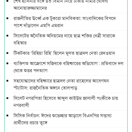
শেখ হাসিনার সঙ্গে ৪০ বিমান নিয়ে ঢাকায় নামার ঘোষণা
আনোয়ারুজ্জামানের
রাজনীতির ঊর্ধ্বে এক টুকরো মানবিকতা: সাংবাদিকের বিপদে
পাশে দাঁড়ালেন এমপি এমরান
সিলেটের অনৈতিক অনিয়মের দায়ে ছাত্র শক্তির নেত্রী সারাকে
বহিস্কার
টিকটকার ‘রিহিয়া রিহি’ ছিলেন মূলত ছাত্রদল নেতা রেদওয়ান
ব্যক্তিগত আক্রোশে সজিবকে বহিষ্কারের অভিযোগ : প্রতিবাদে দল
থেকে শুভর পদত্যাগ
সহযোদ্ধাদের বহিষ্কারে ছাত্রদল নেতা রাহেলের আবেগঘন
স্ট্যাটাস: রাজনৈতিক অঙ্গনে তোলপাড়
সিলেট নগরপিতা হিসেবে আব্দুল কাইউম জালালী পংকীকে চায়
নগরবাসী
সিসিক নির্বাচন: ঈদের শুভেচ্ছার আড়ালে বিএনপির সম্ভাব্য
প্রার্থীদের প্রচার তুঙ্গে