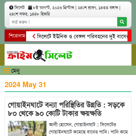
সিলেট
৮ই আগস্ট, ২০২৬ খ্রিস্টাব্দ
|
২৪শে শ্রাবণ, ১৪৩৩ বঙ্গাব্দ
|
২৪শে সফর, ১৪৪৮ হিজরি
শিরোনাম
সিলেটে ইউনিক ও বেঙ্গল পরিবহনের দুই বাসের মুখো
গোয়াইনঘাটে প্রেমের ফাঁদে তরুণী পাচার: মাদকাসক্ত র
মেনু
2024 May 31
গোয়াইনঘাটে বন্যা পরিস্থিতির উন্নতি : সড়কে
৮০ থেকে ৯০ কোটি টাকার ক্ষয়ক্ষতি
আলী হোসেন, গোয়াইনঘাট :: সিলেটের
গোয়াইনঘাটে কমেছে বানের পানি। পানি কমে