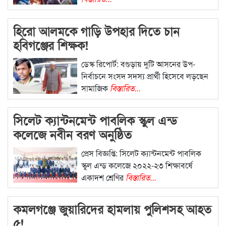
হিরো আলমকে গাড়ি উপহার দিতে চান
হবিগঞ্জের শিক্ষক!
ডেস্ক রিপোর্ট: বগুড়ায় দুটি আসনের উপ-
নির্বাচনে সংসদ সদস্য প্রার্থী হিসেবে লড়ছেন
সামাজিক
বিস্তারিত...
সিলেট ক্যান্টনমেন্ট পাবলিক স্কুল এন্ড
কলেজে নবীন বরণ অনুষ্ঠিত
প্রেস বিজ্ঞপ্তি: সিলেট ক্যান্টনমেন্ট পাবলিক
স্কুল এন্ড কলেজে ২০২২-২৩ শিক্ষাবর্ষে
একাদশ শ্রেণির
বিস্তারিত...
কমলগঞ্জে জুয়ারিদের হামলায় পুলিশসহ আহত
৫!