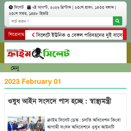
সিলেট
৭ই আগস্ট, ২০২৬ খ্রিস্টাব্দ
|
২৩শে শ্রাবণ, ১৪৩৩ বঙ্গাব্দ
|
২৩শে সফর, ১৪৪৮ হিজরি
শিরোনাম
সিলেটে ইউনিক ও বেঙ্গল পরিবহনের দুই বাসের মুখোম
গোয়াইনঘাটে প্রেমের ফাঁদে তরুণী পাচার: মাদকাসক্ত রি
মেনু
2023 February 01
ওষুধ আইন সংসদে পাস হচ্ছে : স্বাস্থ্যমন্ত্রী
ক্রাইম সিলেট ডেস্ক : চলতি অধিবেশন কিংবা
আগামী সংসদ অধিবেশনে ওষুধ আইনটি