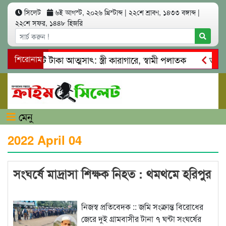
সিলেট
৬ই আগস্ট, ২০২৬ খ্রিস্টাব্দ
|
২২শে শ্রাবণ, ১৪৩৩ বঙ্গাব্দ
|
২২শে সফর, ১৪৪৮ হিজরি
লাখ কোটি টাকা আত্মসাৎ: স্ত্রী কারাগারে, স্বামী পলাতক
শিরোনাম
তাহিরপ
ঁদাবাজি ও শ্রমিকদের মারধর
নগরীতে কোটি টাকার সম্পত্তি দখলের
মেনু
2022 April 04
সংঘর্ষে মাদ্রাসা শিক্ষক নিহত : থমথমে হরিপুর
নিজস্ব প্রতিবেদক :: জমি সংক্রান্ত বিরোধের
জেরে দুই গ্রামবাসীর টানা ৭ ঘন্টা সংঘর্ষের