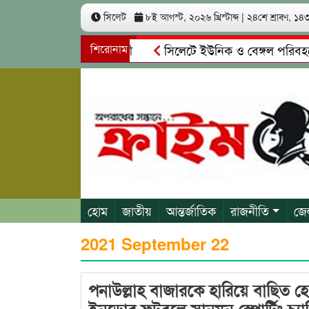
সিলেট
৮ই আগস্ট, ২০২৬ খ্রিস্টাব্দ
|
২৪শে শ্রাবণ, ১৪৩৩
ের শেষ গান গাইলেন ভৈরবী
শিরোনাম
সিলেটে ইউনিক ও বেঙ্গল পরিবহনের 
দে তরুণী পাচার: মাদকাসক্ত রিমালকে গ্রেপ্তারের দাবি স্থানীয়দের
হোম
জাতীয়
আন্তর্জাতিক
রাজনীতি
জে
2021 September 22
পনাউল্লাহ বাজারকে হারিয়ে বাছিত 
ইনডোর ফুটবলে সানমুন স্পোর্টিং চ্যা