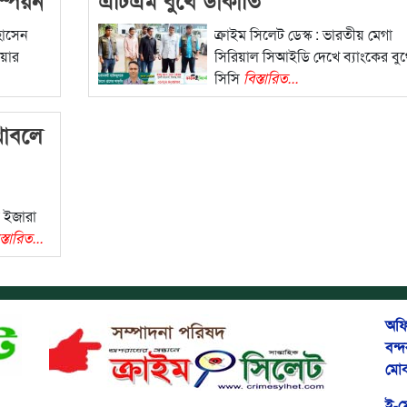
হোসেন
ক্রাইম সিলেট ডেস্ক : ভারতীয় মেগা
েয়ার
সিরিয়াল সিআইডি দেখে ব্যাংকের বু
সিসি
বিস্তারিত...
খাবলে
র ইজারা
স্তারিত...
অফি
বন্
মোব
ই-