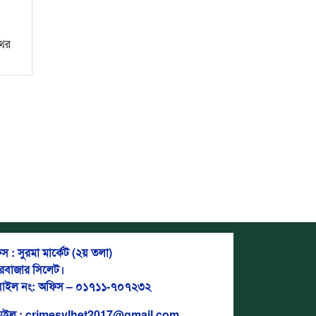
থের
স : সুরমা মার্কেট (২য় তলা)
দরবাজার সিলেট।
াইল নং: অফিস – ০১৭১১-৭০৭২৩২
মেইল : crimesylhet2017@gmail.com