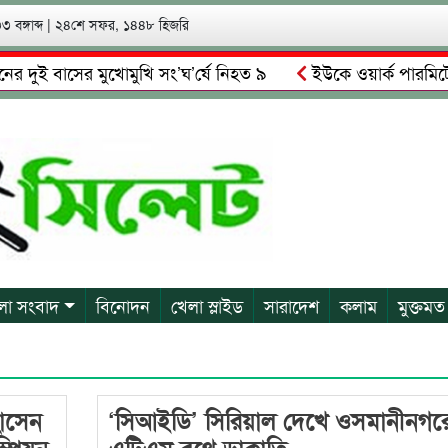
 বঙ্গাব্দ
|
২৪শে সফর, ১৪৪৮ হিজরি
দুই বাসের মুখোমুখি সং’ঘ’র্ষে নিহত ৯
ইউকে ওয়ার্ক পারমিটের 
গোয়াইনঘাটে আলিম উদ্দিনের নেতৃত্বে চাঁদাবাজি ও শ্রমিকদের মারধর
লা সংবাদ
বিনোদন
খেলা স্লাইড
সারাদেশ
কলাম
মুক্তমত
হোসেন
‘সিআইডি’ সিরিয়াল দেখে ওসমানীনগর
ম্পিয়ন
এটিএম বুথে ডাকাতি