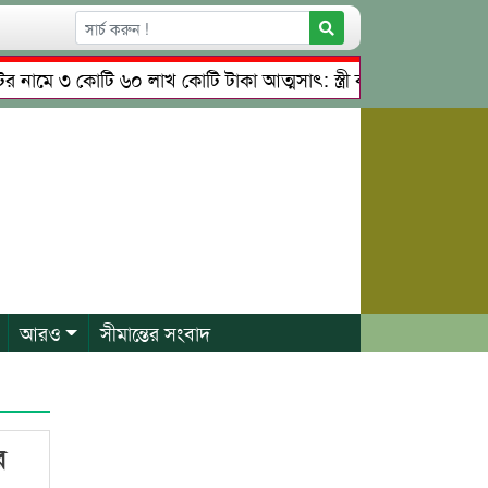
নামে ৩ কোটি ৬০ লাখ কোটি টাকা আত্মসাৎ: স্ত্রী কারাগারে, স্বামী পল
নগরীতে কোটি টাকার সম্পত্তি দখলের চেষ্টা: গ্রেফতারের পর জামি
আরও
সীমান্তের সংবাদ
ে