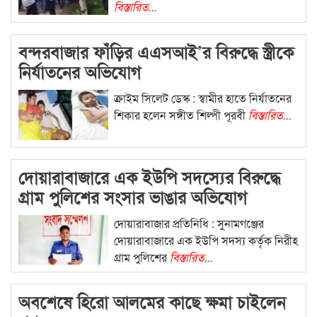
বিস্তারিত...
বন্দরবাজার ফাঁড়ির এএসআই’র বিরুদ্ধে স্ত্রীকে
নির্যাতনের অভিযোগ
ক্রাইম সিলেট ডেস্ক : স্বামীর হাতে নির্যাতনের
শিকার হলেন সঙ্গীত শিল্পী পূরবী
বিস্তারিত...
দোয়ারাবাজারে এক ইউপি সদস্যের বিরুদ্ধে
গ্রাম পুলিশের সংসার ভাঙার অভিযোগ
দোয়ারাবাজার প্রতিনিধি : সুনামগঞ্জের
দোয়ারাবাজারে এক ইউপি সদস্য কর্তৃক নিরীহ
গ্রাম পুলিশের
বিস্তারিত...
অবশেষে হিরো আলমের কাছে ক্ষমা চাইলেন