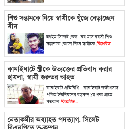
শিশু সন্তানকে নিয়ে স্বামীকে খুঁজে বেড়াচ্ছেন
মীম
ক্রাইম সিলেট ডেস্ক : নয় মাস বয়সী শিশু
সন্তানকে কোলে নিয়ে স্বামীকে
বিস্তারিত...
কানাইঘাটে স্ত্রীকে উত্যক্তের প্রতিবাদ করার
হামলা, স্বামী গুরুতর আহত
কানাইঘাট প্রতিনিধি :: কানাইঘাট লক্ষীপ্রসাদ
পশ্চিম ইউনিয়নের বড়বন্দ ১ম খন্ড গ্রামে
গতকাল
বিস্তারিত...
নেতাকর্মীর অব্যাহত পদত্যাগ, সিলেট
বিএনপিতে ভূ-কম্পন