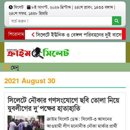
সিলেট
৮ই আগস্ট, ২০২৬ খ্রিস্টাব্দ
|
২৪শে শ্রাবণ, ১৪৩৩ বঙ্গাব্দ
|
২৪শে সফর, ১৪৪৮ হিজরি
শিরোনাম
সিলেটে ইউনিক ও বেঙ্গল পরিবহনের দুই বাসের মুখোম
গোয়াইনঘাটে প্রেমের ফাঁদে তরুণী পাচার: মাদকাসক্ত রি
মেনু
2021 August 30
সিলেটে নৌকার গণসংযোগে ছবি তোলা নিয়ে
যুবলীগের দু’পক্ষের হাতাহাতি
ক্রাইম সিলেট ডেস্ক : সিলেট-৩ আসনের
আওয়ামী লীগ মনোনীত নৌকা মার্কার প্রার্থী