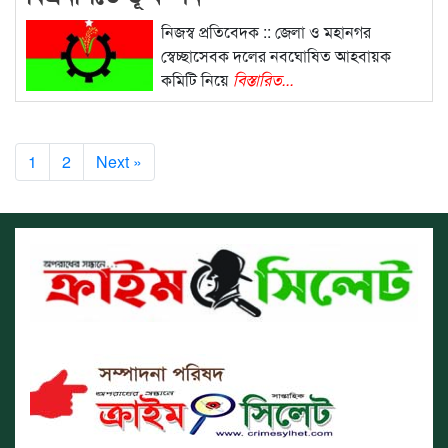
নিজস্ব প্রতিবেদক :: জেলা ও মহানগর
স্বেচ্ছাসেবক দলের নবঘোষিত আহবায়ক
কমিটি নিয়ে
বিস্তারিত...
1
2
Next »