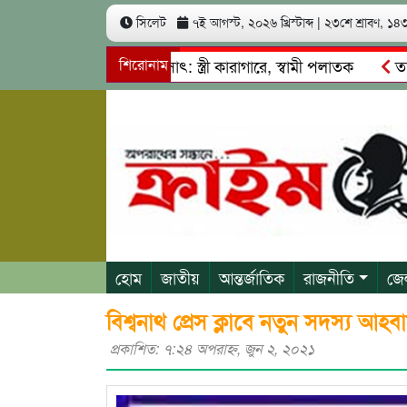
সিলেট
৭ই আগস্ট, ২০২৬ খ্রিস্টাব্দ
|
২৩শে শ্রাবণ, ১৪৩৩
খ কোটি টাকা আত্মসাৎ: স্ত্রী কারাগারে, স্বামী পলাতক
শিরোনাম
তাহিরপুর
াবাজি ও শ্রমিকদের মারধর
নগরীতে কোটি টাকার সম্পত্তি দখলের চ
হোম
জাতীয়
আন্তর্জাতিক
রাজনীতি
জে
বিশ্বনাথ প্রেস ক্লাবে নতুন সদস্য আহব
প্রকাশিত: ৭:২৪ অপরাহ্ণ, জুন ২, ২০২১