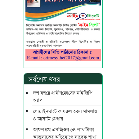
সর্বশেষ খবর
দশ বছ‌রে গ্রামীণ‌ফো‌সের মাইজিপি
অ্যাপ
গোয়াইনঘাটে কামরুল হত্যা মামলায়
৪ আসামি গ্রেপ্তার
জাফলংয়ে এনজিওর ৬৪ লাখ টাকা
আত্মসাতের অভিযোগে সাবেক শাখা