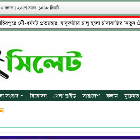
 বঙ্গাব্দ
|
২৩শে সফর, ১৪৪৮ হিজরি
ে নৌ-ধর্মঘট প্রত্যাহার: যাদুকাটায় চালু হলো চাঁদাবাজির ‘নতুন টোল’!
েষ্টা: গ্রেফতারের পর জামিনে মূক্ত রাসেল, আতঙ্কে পরিবার
প্রে
লা সংবাদ
বিনোদন
খেলা স্লাইড
সারাদেশ
কলাম
মুক্তমত
ান