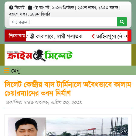
সিলেট
৭ই আগস্ট, ২০২৬ খ্রিস্টাব্দ
|
২৩শে শ্রাবণ, ১৪৩৩ বঙ্গাব্দ
|
২৩শে সফর, ১৪৪৮ হিজরি
ত্মসাৎ: স্ত্রী কারাগারে, স্বামী পলাতক
শিরোনাম
তাহিরপুরে নৌ-ধর্মঘট প্র
কদের মারধর
নগরীতে কোটি টাকার সম্পত্তি দখলের চেষ্টা: গ্রেফতা
মেনু
সিলেট কেন্দ্রীয় বাস টার্মিনালে অবৈধভাবে কালাম
চেয়ারম্যানের ভবন নির্মাণ
প্রকাশিত: ৭:৫৯ অপরাহ্ণ, এপ্রিল ৩০, ২০১৯