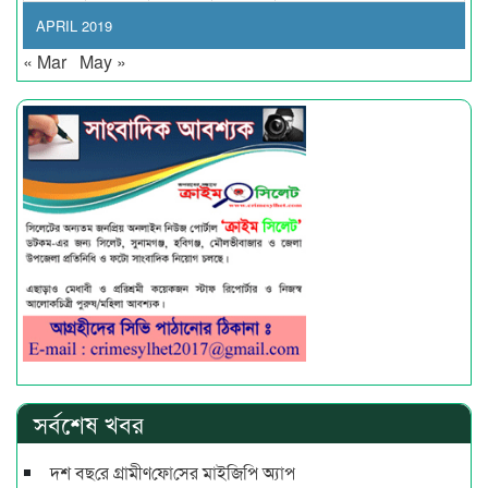
APRIL 2019
« Mar
May »
সর্বশেষ খবর
দশ বছ‌রে গ্রামীণ‌ফো‌সের মাইজিপি অ্যাপ